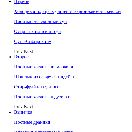
Первое
Холодный борщ с курицей и маринованной свеклой
Постный чечевичный суп
Острый китайский суп
Суп «Сибирский»
Prev
Next
Второе
Постные котлеты из моркови
Шашлык из сердечек индейки
Стир-фрай из курицы
Постные котлеты в духовке
Prev
Next
Выпечка
Постные драники