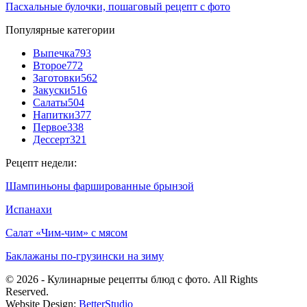
Пасхальные булочки, пошаговый рецепт с фото
Популярные категории
Выпечка
793
Второе
772
Заготовки
562
Закуски
516
Салаты
504
Напитки
377
Первое
338
Дессерт
321
Рецепт недели:
Шампиньоны фаршированные брынзой
Испанахи
Салат «Чим-чим» с мясом
Баклажаны по-грузински на зиму
© 2026 - Кулинарные рецепты блюд с фото. All Rights
Reserved.
Website Design:
BetterStudio