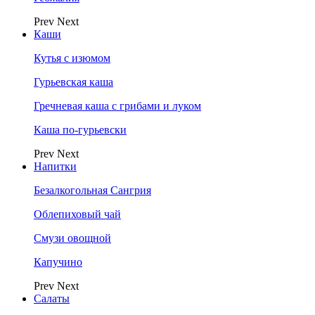
Prev
Next
Каши
Кутья с изюмом
Гурьевская каша
Гречневая каша с грибами и луком
Каша по-гурьевски
Prev
Next
Напитки
Безалкогольная Сангрия
Облепиховый чай
Смузи овощной
Капучино
Prev
Next
Салаты