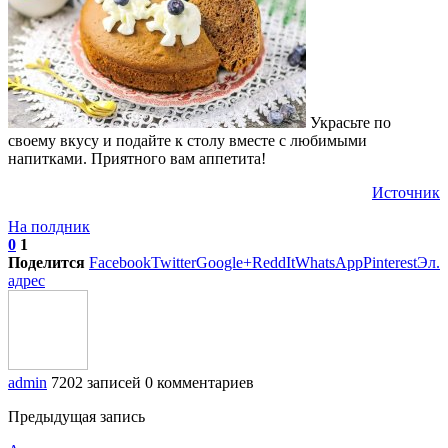
Украсьте по
своему вкусу и подайте к столу вместе с любимыми
напитками. Приятного вам аппетита!
Источник
На полдник
0
1
Поделится
Facebook
Twitter
Google+
ReddIt
WhatsApp
Pinterest
Эл.
адрес
admin
7202 записей
0 комментариев
Предыдущая запись