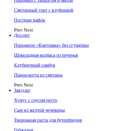
Пирожки с творогом и мятой
Сметанный торт с клубникой
Постные вафли
Prev
Next
Дессерт
Пирожное «Картошка» без сгущенки
Шоколадная колбаса из печенья
Клубничный самбук
Панна-котта из сметаны
Prev
Next
Закуски
Хумус с соусом песто
Сыр из желтой чечевицы
Творожная паста для бутербродов
Гебжалия