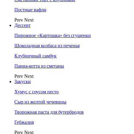
Постные вафли
Prev
Next
Дессерт
Пирожное «Картошка» без сгущенки
Шоколадная колбаса из печенья
Клубничный самбук
Панна-котта из сметаны
Prev
Next
Закуски
Хумус с соусом песто
Сыр из желтой чечевицы
Творожная паста для бутербродов
Гебжалия
Prev
Next