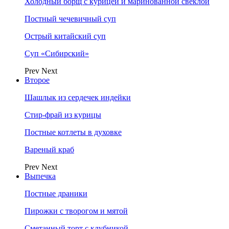
Холодный борщ с курицей и маринованной свеклой
Постный чечевичный суп
Острый китайский суп
Суп «Сибирский»
Prev
Next
Второе
Шашлык из сердечек индейки
Стир-фрай из курицы
Постные котлеты в духовке
Вареный краб
Prev
Next
Выпечка
Постные драники
Пирожки с творогом и мятой
Сметанный торт с клубникой