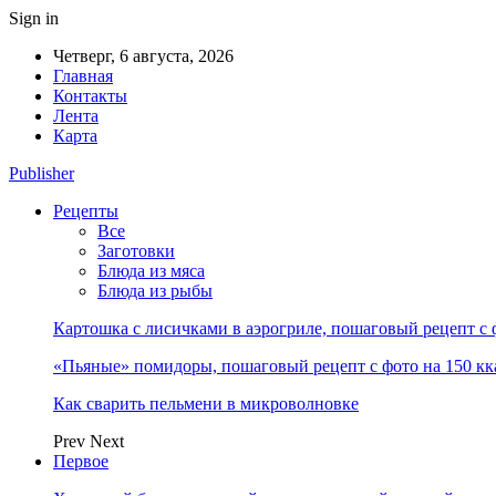
Sign in
Четверг, 6 августа, 2026
Главная
Контакты
Лента
Карта
Publisher
Рецепты
Все
Заготовки
Блюда из мяса
Блюда из рыбы
Картошка с лисичками в аэрогриле, пошаговый рецепт с 
«Пьяные» помидоры, пошаговый рецепт с фото на 150 кк
Как сварить пельмени в микроволновке
Prev
Next
Первое