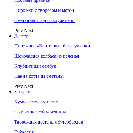
Постные драники
Пирожки с творогом и мятой
Сметанный торт с клубникой
Prev
Next
Дессерт
Пирожное «Картошка» без сгущенки
Шоколадная колбаса из печенья
Клубничный самбук
Панна-котта из сметаны
Prev
Next
Закуски
Хумус с соусом песто
Сыр из желтой чечевицы
Творожная паста для бутербродов
Гебжалия