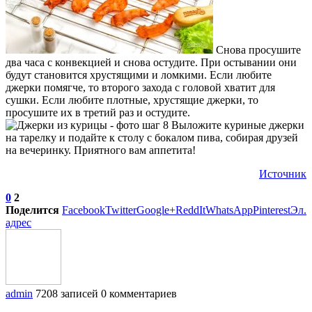
Снова просушите
два часа с конвекцией и снова остудите. При остывании они
будут становится хрустящими и ломкими. Если любите
джерки помягче, то второго захода с головой хватит для
сушки. Если любите плотные, хрустящие джерки, то
просушите их в третий раз и остудите.
Выложите куриные джерки
на тарелку и подайте к столу с бокалом пива, собирая друзей
на вечеринку. Приятного вам аппетита!
Источник
0
2
Поделится
Facebook
Twitter
Google+
ReddIt
WhatsApp
Pinterest
Эл.
адрес
admin
7208 записей
0 комментариев