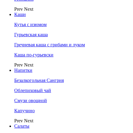
Prev
Next
Каши
Кутья с изюмом
Гурьевская каша
Гречневая каша с грибами и луком
Каша по-гурьевски
Prev
Next
Напитки
Безалкогольная Сангрия
Облепиховый чай
Смузи овощной
Капучино
Prev
Next
Салаты