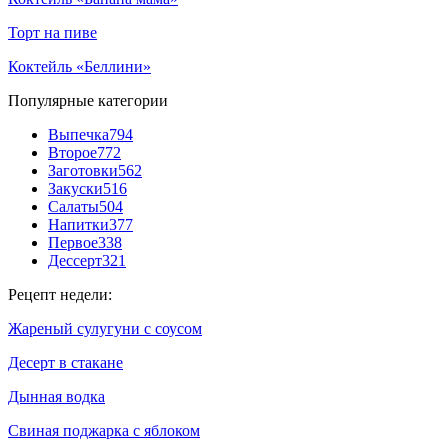
Торт на пиве
Коктейль «Беллини»
Популярные категории
Выпечка
794
Второе
772
Заготовки
562
Закуски
516
Салаты
504
Напитки
377
Первое
338
Дессерт
321
Рецепт недели:
Жареный сулугуни с соусом
Десерт в стакане
Дынная водка
Свиная поджарка с яблоком