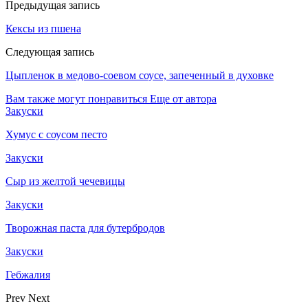
Предыдущая запись
Кексы из пшена
Следующая запись
Цыпленок в медово-соевом соусе, запеченный в духовке
Вам также могут понравиться
Еще от автора
Закуски
Хумус с соусом песто
Закуски
Сыр из желтой чечевицы
Закуски
Творожная паста для бутербродов
Закуски
Гебжалия
Prev
Next