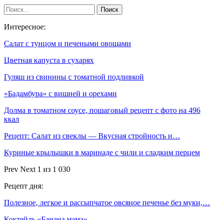
Интересное:
Салат с тунцом и печеными овощами
Цветная капуста в сухарях
Гуляш из свинины с томатной подливкой
«Бадамбура» с вишней и орехами
Долма в томатном соусе, пошаговый рецепт с фото на 496
ккал
Рецепт: Салат из свеклы — Вкусная стройность и…
Куриные крылышки в маринаде с чили и сладким перцем
Prev
Next
1 из 1 030
Рецепт дня:
Полезное, легкое и рассыпчатое овсяное печенье без муки,…
Коктейль «Банана мама»