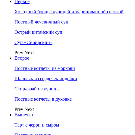
Первое
Холодный борщ с курицей и маринованной свеклой
Постный чечевичный суп
Острый китайский суп
Суп «Сибирский»
Prev
Next
Второе
Постные котлеты из моркови
Шашлык из сердечек индейки
Стир-фрай из курицы
Постные котлеты в духовке
Prev
Next
Выпечка
Тарт с черри и сыром