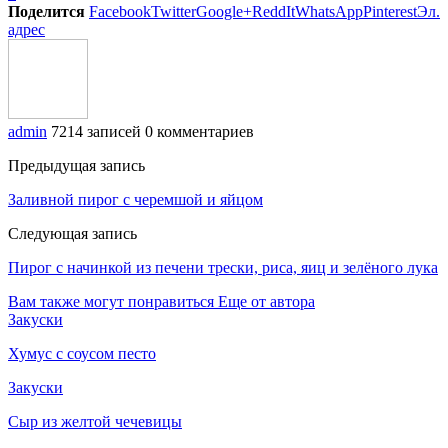
Поделится
Facebook
Twitter
Google+
ReddIt
WhatsApp
Pinterest
Эл.
адрес
admin
7214 записей
0 комментариев
Предыдущая запись
Заливной пирог с черемшой и яйцом
Следующая запись
Пирог с начинкой из печени трески, риса, яиц и зелёного лука
Вам также могут понравиться
Еще от автора
Закуски
Хумус с соусом песто
Закуски
Сыр из желтой чечевицы