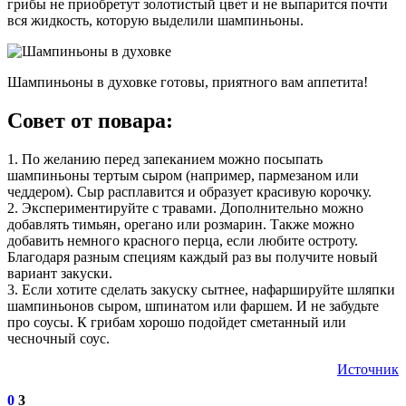
грибы не приобретут золотистый цвет и не выпарится почти
вся жидкость, которую выделили шампиньоны.
Шампиньоны в духовке готовы, приятного вам аппетита!
Совет от повара:
1. По желанию перед запеканием можно посыпать
шампиньоны тертым сыром (например, пармезаном или
чеддером). Сыр расплавится и образует красивую корочку.
2. Экспериментируйте с травами. Дополнительно можно
добавлять тимьян, орегано или розмарин. Также можно
добавить немного красного перца, если любите остроту.
Благодаря разным специям каждый раз вы получите новый
вариант закуски.
3. Если хотите сделать закуску сытнее, нафаршируйте шляпки
шампиньонов сыром, шпинатом или фаршем. И не забудьте
про соусы. К грибам хорошо подойдет сметанный или
чесночный соус.
Источник
0
3