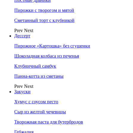
Постные драники
Пирожки с творогом и мятой
Сметанный торт с клубникой
Prev
Next
Дессерт
Пирожное «Картошка» без сгущенки
Шоколадная колбаса из печенья
Клубничный самбук
Панна-котта из сметаны
Prev
Next
Закуски
Хумус с соусом песто
Сыр из желтой чечевицы
Творожная паста для бутербродов
Гебжалия