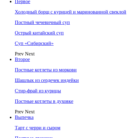
Первое
Холодный борщ с курицей и маринованной свеклой
Постный чечевичный суп
Острый китайский суп
Суп «Сибирский»
Prev
Next
Второе
Постные котлеты из моркови
Шашлык из сердечек индейки
Стир-фрай из курицы
Постные котлеты в духовке
Prev
Next
Выпечка
Тарт с черри и сыром