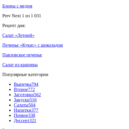
Блины с медом
Prev
Next
1 из 1 031
Рецепт дня:
Салат «Летний»
Печенье «Кукис» с шоколадом
Павловское печенье
Салат из крапивы
Популярные категории
Выпечка
794
Второе
772
Заготовки
562
Закуски
516
Салаты
504
Напитки
377
Первое
338
Дессерт
321