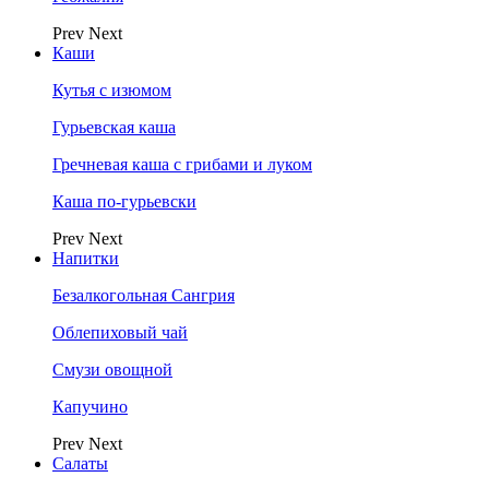
Prev
Next
Каши
Кутья с изюмом
Гурьевская каша
Гречневая каша с грибами и луком
Каша по-гурьевски
Prev
Next
Напитки
Безалкогольная Сангрия
Облепиховый чай
Смузи овощной
Капучино
Prev
Next
Салаты