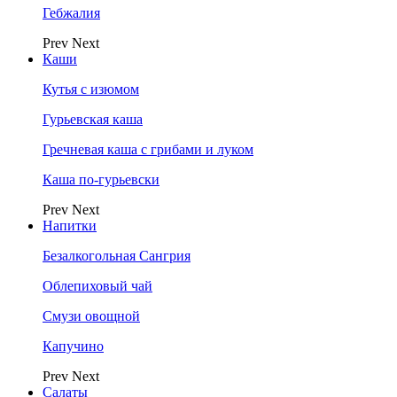
Гебжалия
Prev
Next
Каши
Кутья с изюмом
Гурьевская каша
Гречневая каша с грибами и луком
Каша по-гурьевски
Prev
Next
Напитки
Безалкогольная Сангрия
Облепиховый чай
Смузи овощной
Капучино
Prev
Next
Салаты