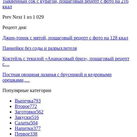
Тыквенный сок с курагой, пошаговый рецепт с фото на 216
ккал
Prev
Next
1 из 1 029
Рецепт дня:
Джин-тоник с мятой, пошаговый рецепт с фото на 128 ккал
Панкейки без соды и разрыхлителя
Коктейль с текилой «Ананасовый бриз», пошаговый рецепт
с…
Постная овощная лазанья с брусникой и кедровыми
орешками,…
Популярные категории
Выпечка
793
Второе
772
Заготовки
562
Закуски
516
Салаты
504
Напитки
377
Первое
338