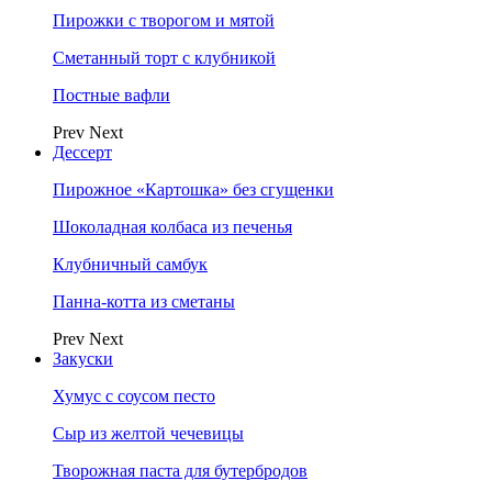
Пирожки с творогом и мятой
Сметанный торт с клубникой
Постные вафли
Prev
Next
Дессерт
Пирожное «Картошка» без сгущенки
Шоколадная колбаса из печенья
Клубничный самбук
Панна-котта из сметаны
Prev
Next
Закуски
Хумус с соусом песто
Сыр из желтой чечевицы
Творожная паста для бутербродов