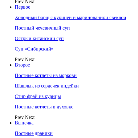
Prev
Next
Первое
Холодный борщ с курицей и маринованной свеклой
Постный чечевичный суп
Острый китайский суп
Суп «Сибирский»
Prev
Next
Второе
Постные котлеты из моркови
Шашлык из сердечек индейки
Стир-фрай из курицы
Постные котлеты в духовке
Prev
Next
Выпечка
Постные драники