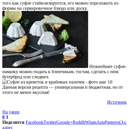
того как суфле стабилизируется, его можно переложить из
формы на сервировочное блюдо или доску.
Нежнейшее суфле-
намазку можно подать к блинчикам, тостам, сделать с ним
бутерброд или сэндвич.
Данная версия рецепта — универсальная и бюджетная, но от
этого не менее вкусная!
Источник
На ужин
0
3
Поделится
Facebook
Twitter
Google+
ReddIt
WhatsApp
Pinterest
Эл.
адрес