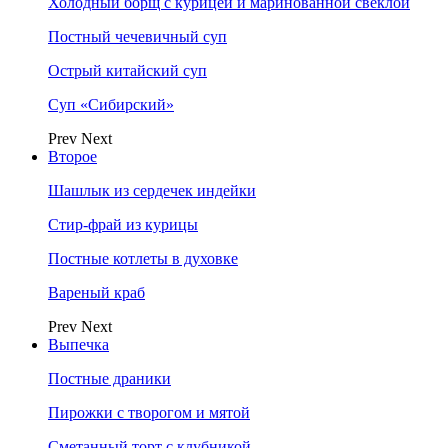
Холодный борщ с курицей и маринованной свеклой
Постный чечевичный суп
Острый китайский суп
Суп «Сибирский»
Prev
Next
Второе
Шашлык из сердечек индейки
Стир-фрай из курицы
Постные котлеты в духовке
Вареный краб
Prev
Next
Выпечка
Постные драники
Пирожки с творогом и мятой
Сметанный торт с клубникой