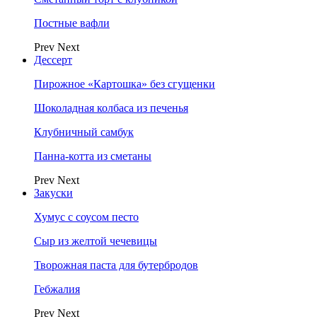
Постные вафли
Prev
Next
Дессерт
Пирожное «Картошка» без сгущенки
Шоколадная колбаса из печенья
Клубничный самбук
Панна-котта из сметаны
Prev
Next
Закуски
Хумус с соусом песто
Сыр из желтой чечевицы
Творожная паста для бутербродов
Гебжалия
Prev
Next