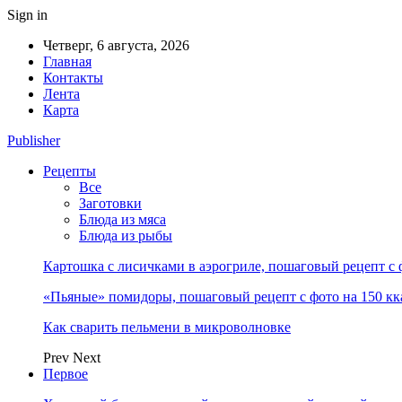
Sign in
Четверг, 6 августа, 2026
Главная
Контакты
Лента
Карта
Publisher
Рецепты
Все
Заготовки
Блюда из мяса
Блюда из рыбы
Картошка с лисичками в аэрогриле, пошаговый рецепт с 
«Пьяные» помидоры, пошаговый рецепт с фото на 150 кк
Как сварить пельмени в микроволновке
Prev
Next
Первое