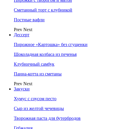
Пирожки с творогом и мятой
Сметанный торт с клубникой
Постные вафли
Prev
Next
Дессерт
Пирожное «Картошка» без сгущенки
Шоколадная колбаса из печенья
Клубничный самбук
Панна-котта из сметаны
Prev
Next
Закуски
Хумус с соусом песто
Сыр из желтой чечевицы
Творожная паста для бутербродов
Гебжалия