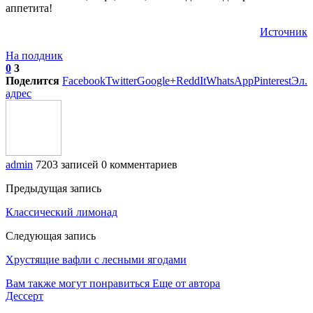
аппетита!
Источник
На полдник
0
3
Поделится
Facebook
Twitter
Google+
ReddIt
WhatsApp
Pinterest
Эл.
адрес
admin
7203 записей
0 комментариев
Предыдущая запись
Классический лимонад
Следующая запись
Хрустящие вафли с лесными ягодами
Вам также могут понравиться
Еще от автора
Дессерт