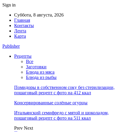
Sign in
Суббота, 8 августа, 2026
Главная
Контакты
Лента
Карта
Publisher
Рецепты
Все
Заготовки
Блюда из мяса
Блюда из рыбы
Помидоры в собственном соку без стерилизации,
пошаговый рецепт с фото на 412 ккал
Консервированные солёные огурцы
Итальянский семифредо с мятой и шоколадом,
пошаговый рецепт с фото на 511 ккал
Prev
Next