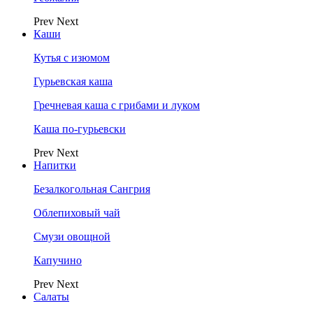
Prev
Next
Каши
Кутья с изюмом
Гурьевская каша
Гречневая каша с грибами и луком
Каша по-гурьевски
Prev
Next
Напитки
Безалкогольная Сангрия
Облепиховый чай
Смузи овощной
Капучино
Prev
Next
Салаты