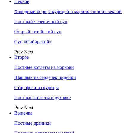
Первое
Холодный борщ с курицей и маринованной свеклой
Постный чечевичный суп
Острый китайский суп
Суп «Сибирский»
Prev
Next
Второе
Постные котлеты из моркови
Шашлык из сердечек индейки
Стир-фрай из курицы
Постные котлеты в духовке
Prev
Next
Выпечка
Постные драники