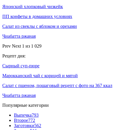
Японский хлопковый чизкейк
ПП конфеты в домашних условиях
Салат из свеклы с яблоком и орехами
Чиабатта ржаная
Prev
Next
1 из 1 029
Рецепт дня:
Сырный суп-пюре
Марокканский чай с корицей и мятой
Салат с пшеном, пошаговый рецепт с фото на 367 ккал
Чиабатта ржаная
Популярные категории
Выпечка
793
Второе
772
Заготовки
562