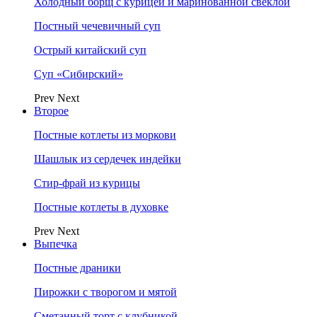
Холодный борщ с курицей и маринованной свеклой
Постный чечевичный суп
Острый китайский суп
Суп «Сибирский»
Prev
Next
Второе
Постные котлеты из моркови
Шашлык из сердечек индейки
Стир-фрай из курицы
Постные котлеты в духовке
Prev
Next
Выпечка
Постные драники
Пирожки с творогом и мятой
Сметанный торт с клубникой