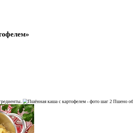
тофелем»
гредиенты.
Пшено обд