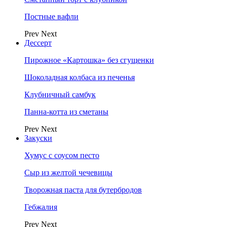
Постные вафли
Prev
Next
Дессерт
Пирожное «Картошка» без сгущенки
Шоколадная колбаса из печенья
Клубничный самбук
Панна-котта из сметаны
Prev
Next
Закуски
Хумус с соусом песто
Сыр из желтой чечевицы
Творожная паста для бутербродов
Гебжалия
Prev
Next