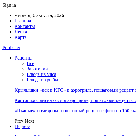
Sign in
Четверг, 6 августа, 2026
Главная
Контакты
Лента
Карта
Publisher
Рецепты
Все
Заготовки
Блюда из мяса
Блюда из рыбы
Крылышки «как в KFC» в аэрогриле, пошаговый рецепт с
Картошка с лисичками в аэрогриле, пошаговый рецепт с 
«Пьяные» помидоры, пошаговый рецепт с фото на 150 кк
Prev
Next
Первое