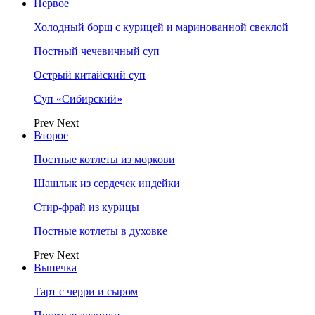
Первое
Холодный борщ с курицей и маринованной свеклой
Постный чечевичный суп
Острый китайский суп
Суп «Сибирский»
Prev
Next
Второе
Постные котлеты из моркови
Шашлык из сердечек индейки
Стир-фрай из курицы
Постные котлеты в духовке
Prev
Next
Выпечка
Тарт с черри и сыром