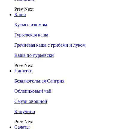
Prev
Next
Каши
Кутья с изюмом
Гурьевская каша
Гречневая каша с грибами и луком
Каша по-гурьевски
Prev
Next
Напитки
Безалкогольная Сангрия
Облепиховый чай
Смузи овощной
Капучино
Prev
Next
Салаты