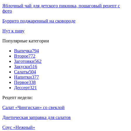
Яблочный чай для детского пикника, пошаговый рецепт с
фото
Буррито поджаренный на сковороде
Нут к пиву
Популярные категории
Выпечка
794
Второе
772
Заготовки
562
Закуски
516
Салаты
504
Напитки
377
Первое
338
Дессерт
321
Рецепт недели:
Салат «Чингисхан» со свеклой
Диетическая заправка для салатов
Соус «Нежный»