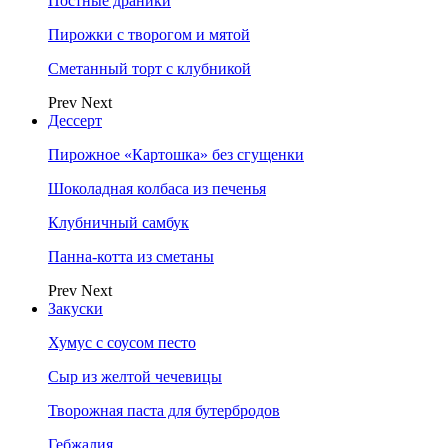
Постные драники
Пирожки с творогом и мятой
Сметанный торт с клубникой
Prev
Next
Дессерт
Пирожное «Картошка» без сгущенки
Шоколадная колбаса из печенья
Клубничный самбук
Панна-котта из сметаны
Prev
Next
Закуски
Хумус с соусом песто
Сыр из желтой чечевицы
Творожная паста для бутербродов
Гебжалия