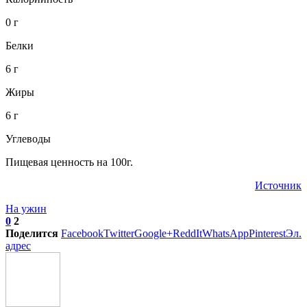
0 г
Белки
6 г
Жиры
6 г
Углеводы
Пищевая ценность на 100г.
Источник
На ужин
0
2
Поделится
Facebook
Twitter
Google+
ReddIt
WhatsApp
Pinterest
Эл.
адрес