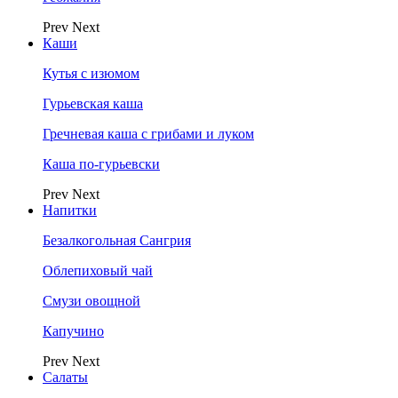
Prev
Next
Каши
Кутья с изюмом
Гурьевская каша
Гречневая каша с грибами и луком
Каша по-гурьевски
Prev
Next
Напитки
Безалкогольная Сангрия
Облепиховый чай
Смузи овощной
Капучино
Prev
Next
Салаты