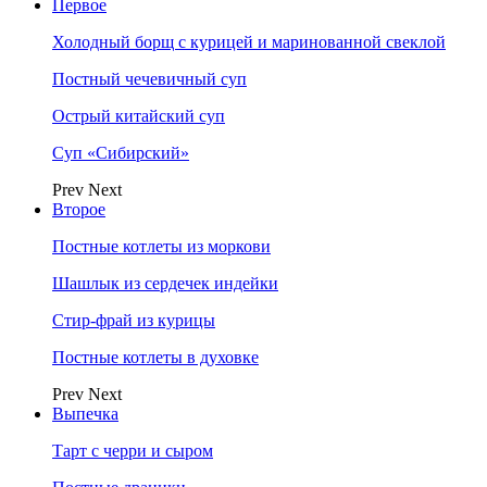
Первое
Холодный борщ с курицей и маринованной свеклой
Постный чечевичный суп
Острый китайский суп
Суп «Сибирский»
Prev
Next
Второе
Постные котлеты из моркови
Шашлык из сердечек индейки
Стир-фрай из курицы
Постные котлеты в духовке
Prev
Next
Выпечка
Тарт с черри и сыром