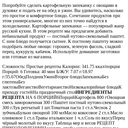
Попробуйте сделать картофельную запеканку с овощами в
духовке и подать ее на обед и ужин. Вы удивитесь, насколько
это простое и комфортное блюдо. Сочетание продуктов при
этом универсальное, многие из них точно найдутся в
холодильнике. Картофельные запеканки — популярный жанр
русской кухни. В этом рецепте мы предлагаем добавить
небанальный продукт — постный нутово-свекольный паштет.
С ним блюдо получается сытнее. К постному паштету можно
подобрать любые овощи: горошек, зеленую фасоль, сладкий
перец, кукурузу, кабачок. Используйте домашние заготовки
или готовые из магазина.
Сложность: Простые рецепты Калории: 341.75 ккал/порция
Порций: 6 Готовка: 40 мин Б/Ж/У: 7.07 г/18.97
г/35.67ОбедПолдникУжинВторое блюдоЗапеканкаБез
глютенаБез
лактозыВеганствоВегетарианствоНизкокалорийные блюдаК
приходу гостейНа праздничный стол
ИНГРЕДИЕНТЫ
РЕЦЕПТА
НА 6 ПОРЦИЙ6ПорцийКартофель 800 гОвощная
смесь замороженная 300 гПаштет постный нутово-свекольный
300 гЛук репчатый 1 шт.Томатная паста 1 ст.л.Чеснок 2
зубчикаБульон овощной 100 млМасло кокосовое 2 ст.л.Масло
оливковое 1 ст.л.Травы итальянские 1 ч.л.Соль по вкусуПерец
чёрный молотый по вкусу Таблица мер и весов РЕЦЕПТ