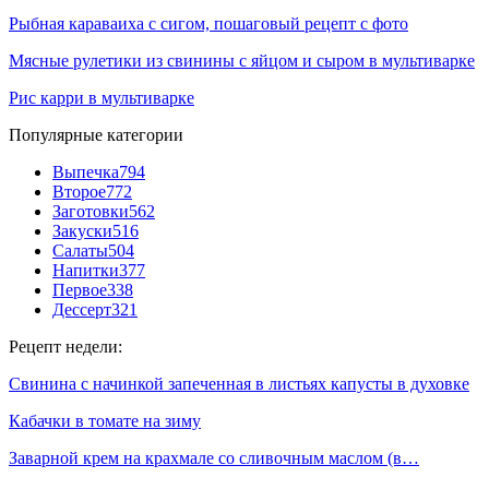
Рыбная караваиха с сигом, пошаговый рецепт с фото
Мясные рулетики из свинины с яйцом и сыром в мультиварке
Рис карри в мультиварке
Популярные категории
Выпечка
794
Второе
772
Заготовки
562
Закуски
516
Салаты
504
Напитки
377
Первое
338
Дессерт
321
Рецепт недели:
Свинина с начинкой запеченная в листьях капусты в духовке
Кабачки в томате на зиму
Заварной крем на крахмале со сливочным маслом (в…