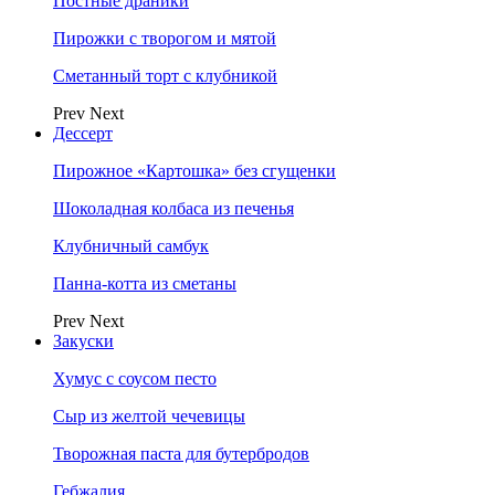
Постные драники
Пирожки с творогом и мятой
Сметанный торт с клубникой
Prev
Next
Дессерт
Пирожное «Картошка» без сгущенки
Шоколадная колбаса из печенья
Клубничный самбук
Панна-котта из сметаны
Prev
Next
Закуски
Хумус с соусом песто
Сыр из желтой чечевицы
Творожная паста для бутербродов
Гебжалия