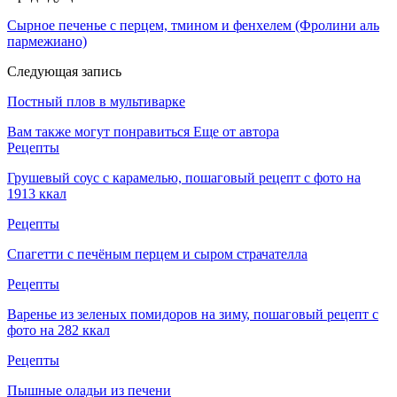
Сырное печенье с перцем, тмином и фенхелем (Фролини аль
пармежиано)
Следующая запись
Постный плов в мультиварке
Вам также могут понравиться
Еще от автора
Рецепты
Грушевый соус с карамелью, пошаговый рецепт с фото на
1913 ккал
Рецепты
Спагетти с печёным перцем и сыром страчателла
Рецепты
Варенье из зеленых помидоров на зиму, пошаговый рецепт с
фото на 282 ккал
Рецепты
Пышные оладьи из печени