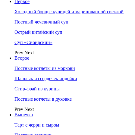
Первое
Холодный борщ с курицей и маринованной свеклой
Постный чечевичный суп
Острый китайский суп
Суп «Сибирский»
Prev
Next
Второе
Постные котлеты из моркови
Шашлык из сердечек индейки
Стир-фрай из курицы
Постные котлеты в духовке
Prev
Next
Выпечка
Тарт с черри и сыром