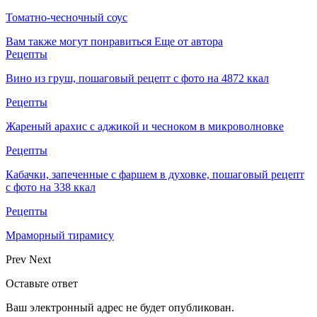
Томатно-чесночный соус
Вам также могут понравиться
Еще от автора
Рецепты
Вино из груш, пошаговый рецепт с фото на 4872 ккал
Рецепты
Жареный арахис с аджикой и чесноком в микроволновке
Рецепты
Кабачки, запеченные с фаршем в духовке, пошаговый рецепт
с фото на 338 ккал
Рецепты
Мраморный тирамису
Prev
Next
Оставьте ответ
Ваш электронный адрес не будет опубликован.