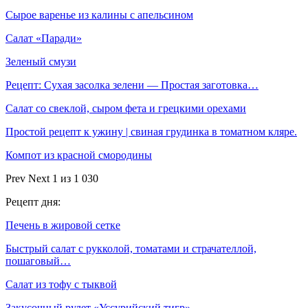
Сырое варенье из калины с апельсином
Салат «Паради»
Зеленый смузи
Рецепт: Сухая засолка зелени — Простая заготовка…
Салат со свеклой, сыром фета и грецкими орехами
Простой рецепт к ужину | свиная грудинка в томатном кляре.
Компот из красной смородины
Prev
Next
1 из 1 030
Рецепт дня:
Печень в жировой сетке
Быстрый салат с рукколой, томатами и страчателлой,
пошаговый…
Салат из тофу с тыквой
Закусочный рулет «Уссурийский тигр»