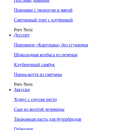
Постные драники
Пирожки с творогом и мятой
Сметанный торт с клубникой
Prev
Next
Дессерт
Пирожное «Картошка» без сгущенки
Шоколадная колбаса из печенья
Клубничный самбук
Панна-котта из сметаны
Prev
Next
Закуски
Хумус с соусом песто
Сыр из желтой чечевицы
Творожная паста для бутербродов
Гебжалия