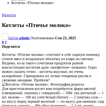
Котлеты «Птичье молоко»
Рецепты
Котлеты «Птичье молоко»
Автор
admin
Опубликовано
Сен 23, 2025
0
2
Поделится
Котлеты «Птичье молоко» сочетают в себе сырную начинку,
сочное мясо и воздушную оболочку из кляра на сметане.
Видимо, из-за такого сочетания продуктов разной
консистенции котлетам дали «конфетное» название. Одно
можно сказать точно – котлеты вкусные, но очень
калорийные. Гарнировать их лучше отварным рисом и
свежими овощами. Пробуем?
Для приготовления котлет вам потребуется: фарш мясной
(смешанный, свинина с говядиной) — 500г лук репчатый — 1
шт. молоко — 100 мл хлеб белый (батон) — 2 ломтика соль —
по вкусу перец черный молотый — по вкусу для начинки: сыр
(твердых сортов) — 80г яйцо (вареное) — 1-2 шт. зелень