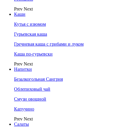
Prev
Next
Каши
Кутья с изюмом
Гурьевская каша
Гречневая каша с грибами и луком
Каша по-гурьевски
Prev
Next
Напитки
Безалкогольная Сангрия
Облепиховый чай
Смузи овощной
Капучино
Prev
Next
Салаты