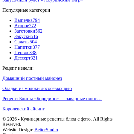
Популярные категории
Выпечка
794
Второе
772
Заготовки
562
Закуски
516
Салаты
504
Напитки
377
Первое
338
Дессерт
321
Рецепт недели:
Домашний постный майонез
Оладьи из молоки лососевых рыб
Рецепт: Блины «Бородино» — заварные плюс…
Королевский айсинг
© 2026 - Кулинарные рецепты блюд с фото. All Rights
Reserved.
Website Design:
BetterStudio