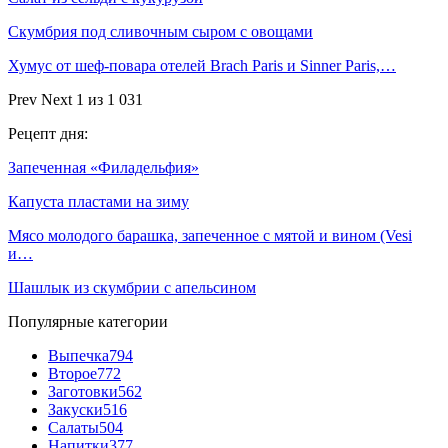
Скумбрия под сливочным сыром с овощами
Хумус от шеф-повара отелей Brach Paris и Sinner Paris,…
Prev
Next
1 из 1 031
Рецепт дня:
Запеченная «Филадельфия»
Капуста пластами на зиму
Мясо молодого барашка, запеченное с мятой и вином (Vesi
и…
Шашлык из скумбрии с апельсином
Популярные категории
Выпечка
794
Второе
772
Заготовки
562
Закуски
516
Салаты
504
Напитки
377