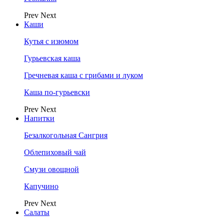
Prev
Next
Каши
Кутья с изюмом
Гурьевская каша
Гречневая каша с грибами и луком
Каша по-гурьевски
Prev
Next
Напитки
Безалкогольная Сангрия
Облепиховый чай
Смузи овощной
Капучино
Prev
Next
Салаты