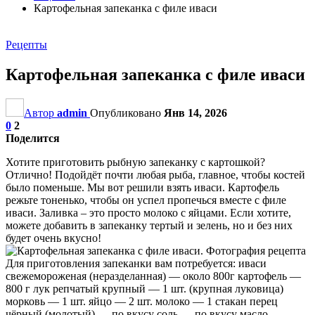
Картофельная запеканка с филе иваси
Рецепты
Картофельная запеканка с филе иваси
Автор
admin
Опубликовано
Янв 14, 2026
0
2
Поделится
Хотите приготовить рыбную запеканку с картошкой?
Отлично! Подойдёт почти любая рыба, главное, чтобы костей
было поменьше. Мы вот решили взять иваси. Картофель
режьте тоненько, чтобы он успел пропечься вместе с филе
иваси. Заливка – это просто молоко с яйцами. Если хотите,
можете добавить в запеканку тертый и зелень, но и без них
будет очень вкусно!
Для приготовления запеканки вам потребуется: иваси
свежемороженая (неразделанная) — около 800г картофель —
800 г лук репчатый крупный — 1 шт. (крупная луковица)
морковь — 1 шт. яйцо — 2 шт. молоко — 1 стакан перец
чёрный (молотый) — по вкусу соль — по вкусу масло