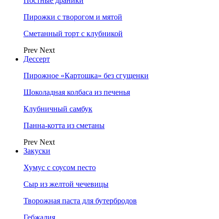
Постные драники
Пирожки с творогом и мятой
Сметанный торт с клубникой
Prev
Next
Дессерт
Пирожное «Картошка» без сгущенки
Шоколадная колбаса из печенья
Клубничный самбук
Панна-котта из сметаны
Prev
Next
Закуски
Хумус с соусом песто
Сыр из желтой чечевицы
Творожная паста для бутербродов
Гебжалия