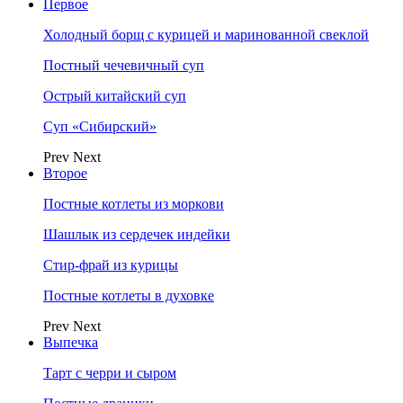
Первое
Холодный борщ с курицей и маринованной свеклой
Постный чечевичный суп
Острый китайский суп
Суп «Сибирский»
Prev
Next
Второе
Постные котлеты из моркови
Шашлык из сердечек индейки
Стир-фрай из курицы
Постные котлеты в духовке
Prev
Next
Выпечка
Тарт с черри и сыром