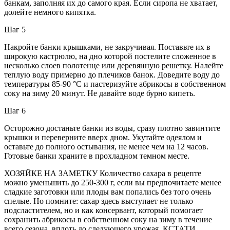
банкам, заполняя их до самого края. Если сиропа не хватает,
долейте немного кипятка.
Шаг 5
Накройте банки крышками, не закручивая. Поставьте их в
широкую кастрюлю, на дно которой постелите сложенное в
несколько слоев полотенце или деревянную решетку. Налейте
теплую воду примерно до плечиков банок. Доведите воду до
температуры 85-90 °C и пастеризуйте абрикосы в собственном
соку на зиму 20 минут. Не давайте воде бурно кипеть.
Шаг 6
Осторожно достаньте банки из воды, сразу плотно завинтите
крышки и переверните вверх дном. Укутайте одеялом и
оставьте до полного остывания, не менее чем на 12 часов.
Готовые банки храните в прохладном темном месте.
ХОЗЯЙКЕ НА ЗАМЕТКУ Количество сахара в рецепте
можно уменьшить до 250-300 г, если вы предпочитаете менее
сладкие заготовки или плоды вам попались без того очень
спелые. Но помните: сахар здесь выступает не только
подсластителем, но и как консервант, который помогает
сохранить абрикосы в собственном соку на зиму в течение
всего сезона, вплоть до следующего урожая. КСТАТИ