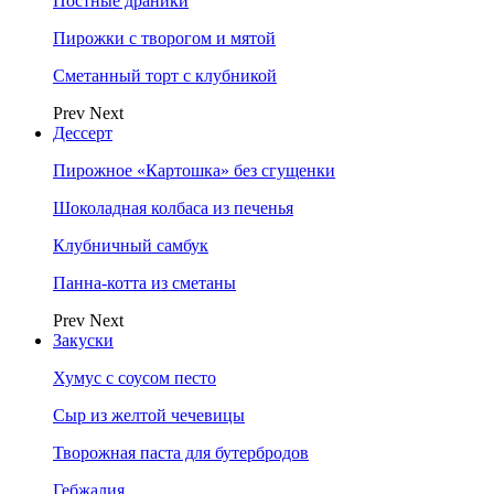
Постные драники
Пирожки с творогом и мятой
Сметанный торт с клубникой
Prev
Next
Дессерт
Пирожное «Картошка» без сгущенки
Шоколадная колбаса из печенья
Клубничный самбук
Панна-котта из сметаны
Prev
Next
Закуски
Хумус с соусом песто
Сыр из желтой чечевицы
Творожная паста для бутербродов
Гебжалия