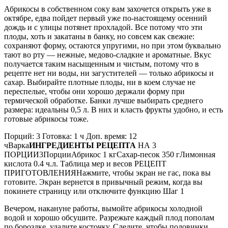
Абрикосы в собственном соку вам захочется открыть уже в
октябре, едва пойдет первый уже по-настоящему осенний
дождь и с улицы потянет прохладой. Все потому что эти
плоды, хоть и закатаны в банку, но совсем как свежие:
сохраняют форму, остаются упругими, но при этом буквально
тают во рту — нежные, медово-сладкие и ароматные. Вкус
получается таким насыщенным и чистым, потому что в
рецепте нет ни воды, ни загустителей — только абрикосы и
сахар. Выбирайте плотные плоды, ни в коем случае не
переспелые, чтобы они хорошо держали форму при
термической обработке. Банки лучше выбирать среднего
размера: идеальны 0,5 л. В них и класть фрукты удобно, и есть
готовые абрикосы тоже.
Порций: 3 Готовка: 1 ч Доп. время: 12
чВарка
ИНГРЕДИЕНТЫ РЕЦЕПТА
НА 3
ПОРЦИИ3ПорцииАбрикос 1 кгСахар-песок 350 гЛимонная
кислота 0.4 ч.л. Таблица мер и весов РЕЦЕПТ
ПРИГОТОВЛЕНИЯНажмите, чтобы экран не гас, пока вы
готовите. Экран вернется в привычный режим, когда вы
покинете страницу или отключите функцию Шаг 1
Вечером, накануне работы, вымойте абрикосы холодной
водой и хорошо обсушите. Разрежьте каждый плод пополам
по бороздке, удалите косточку. Следите, чтобы половинки