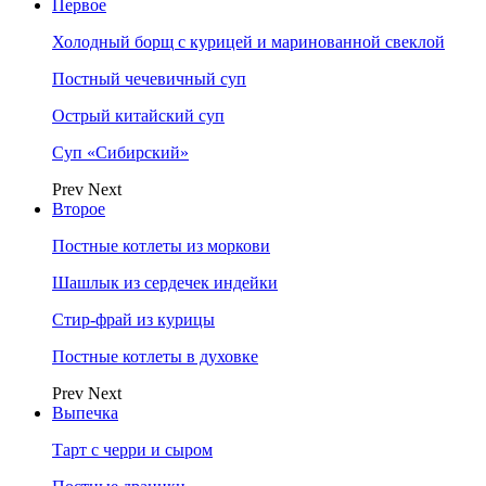
Первое
Холодный борщ с курицей и маринованной свеклой
Постный чечевичный суп
Острый китайский суп
Суп «Сибирский»
Prev
Next
Второе
Постные котлеты из моркови
Шашлык из сердечек индейки
Стир-фрай из курицы
Постные котлеты в духовке
Prev
Next
Выпечка
Тарт с черри и сыром