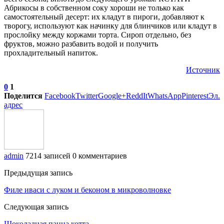
Абрикосы в собственном соку хороши не только как
самостоятельный десерт: их кладут в пироги, добавляют к
творогу, используют как начинку для блинчиков или кладут в
прослойку между коржами торта. Сироп отдельно, без
фруктов, можно разбавить водой и получить
прохладительный напиток.
Источник
0
1
Поделится
Facebook
Twitter
Google+
ReddIt
WhatsApp
Pinterest
Эл.
адрес
admin
7214 записей
0 комментариев
Предыдущая запись
Филе иваси с луком и беконом в микроволновке
Следующая запись
Шоколадная панна котта