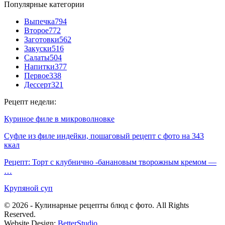
Популярные категории
Выпечка
794
Второе
772
Заготовки
562
Закуски
516
Салаты
504
Напитки
377
Первое
338
Дессерт
321
Рецепт недели:
Куриное филе в микроволновке
Суфле из филе индейки, пошаговый рецепт с фото на 343
ккал
Рецепт: Торт с клубнично -банановым творожным кремом —
…
Крупяной суп
© 2026 - Кулинарные рецепты блюд с фото. All Rights
Reserved.
Website Design:
BetterStudio