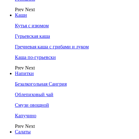
Prev
Next
Каши
Кутья с изюмом
Гурьевская каша
Гречневая каша с грибами и луком
Каша по-гурьевски
Prev
Next
Напитки
Безалкогольная Сангрия
Облепиховый чай
Смузи овощной
Капучино
Prev
Next
Салаты