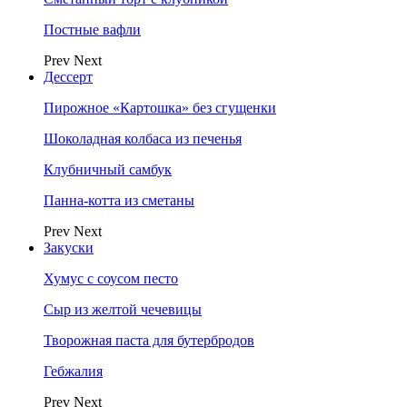
Постные вафли
Prev
Next
Дессерт
Пирожное «Картошка» без сгущенки
Шоколадная колбаса из печенья
Клубничный самбук
Панна-котта из сметаны
Prev
Next
Закуски
Хумус с соусом песто
Сыр из желтой чечевицы
Творожная паста для бутербродов
Гебжалия
Prev
Next