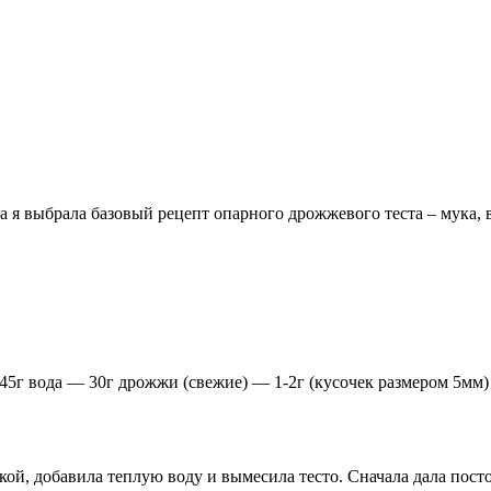
а я выбрала базовый рецепт опарного дрожжевого теста – мука, 
 45г вода — 30г дрожжи (свежие) — 1-2г (кусочек размером 5мм
й, добавила теплую воду и вымесила тесто. Сначала дала постоят