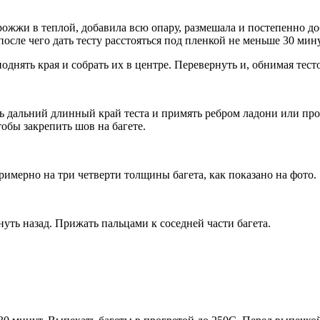
рожжи в теплой, добавила всю опару, размешала и постепенно д
после чего дать тесту расстояться под пленкой не меньше 30 мину
нять края и собрать их в центре. Перевернуть и, обнимая тесто
 дальний длинный край теста и примять ребром ладони или прос
тобы закрепить шов на багете.
римерно на три четверти толщины багета, как показано на фото.
гнуть назад. Прижать пальцами к соседней части багета.