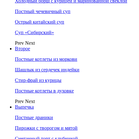
Холодный борщ с курицей и маринованной свеклой
Постный чечевичный суп
Острый китайский суп
Суп «Сибирский»
Prev
Next
Второе
Постные котлеты из моркови
Шашлык из сердечек индейки
Стир-фрай из курицы
Постные котлеты в духовке
Prev
Next
Выпечка
Постные драники
Пирожки с творогом и мятой
Сметанный торт с клубникой