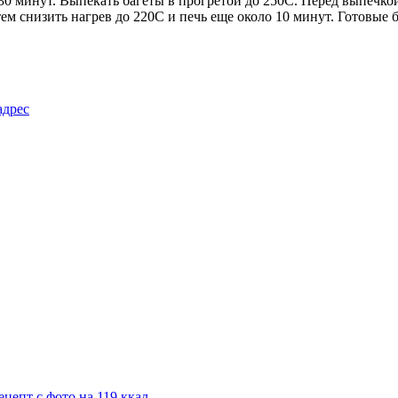
30 минут. Выпекать багеты в прогретой до 250С. Перед выпечкой
тем снизить нагрев до 220С и печь еще около 10 минут. Готовые
адрес
цепт с фото на 119 ккал