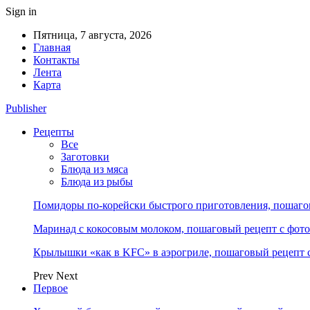
Sign in
Пятница, 7 августа, 2026
Главная
Контакты
Лента
Карта
Publisher
Рецепты
Все
Заготовки
Блюда из мяса
Блюда из рыбы
Помидоры по-корейски быстрого приготовления, пошагов
Маринад с кокосовым молоком, пошаговый рецепт с фото 
Крылышки «как в KFC» в аэрогриле, пошаговый рецепт с
Prev
Next
Первое