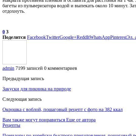
Накрыть противень пленкой и оставить для расстойки на 1 час 
багеты из пульверизатора водой и выпекать около 10 минут. За
отдохнуть.
0
3
Поделится
Facebook
Twitter
Google+
ReddIt
WhatsApp
Pinterest
Эл. 
admin
7199 записей
0 комментариев
Предыдущая запись
Закуски для пикника на природе
Следующая запись
Окрошка с воблой, пошаговый рецепт с фото на 382 ккал
Вам также могут понравиться
Еще от автора
Рецепты
Помидоры по-корейски быстрого приготовления, пошаговый ре