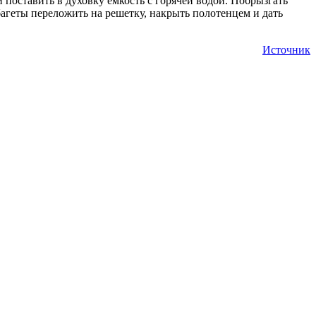
 поставить в духовку емкость с горячей водой. Побрызгать
 багеты переложить на решетку, накрыть полотенцем и дать
Источник