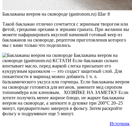
Баклажаны веером на сковороде (gastronom.ru) Шаг 8
Такой баклажан отлично сочетается с зерненым творогом или
фетой, грецкими орехами и зернами граната. При желании вы
можете нафаршировать вкусной начинкой готовый веер из
баклажанов на сковороде, рецептом приготовления которого
мы с вами только что поделились.
Баклажаны веером на
сковороде (gastronom.ru) КСТАТИ Если баклажан сильно
впитывает масло, перед жаркой слегка присыпьте его
кукурузным крахмалом — это создаст защитный слой. Для
пикантности в маринад можно добавить 1 ч. л.
бальзамического уксуса или горчицы. Если баклажаны веером
на сковороде готовятся для веганов, замените мед сиропом
топинамбура или кленовым. ХОЗЯЙКЕ НА ЗАМЕТКУ Если
хотите получить менее жирное блюдо, не жарьте баклажаны
веером на сковороде, а запеките в духовке при 200°C 20–25
минут, предварительно завернув в фольгу. Затем раскройте
фольгу и подрумяньте еще 5 минут.
Источник