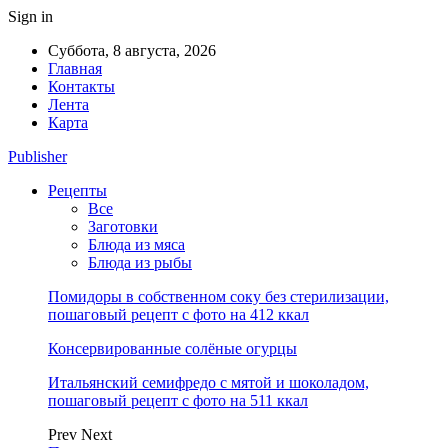
Sign in
Суббота, 8 августа, 2026
Главная
Контакты
Лента
Карта
Publisher
Рецепты
Все
Заготовки
Блюда из мяса
Блюда из рыбы
Помидоры в собственном соку без стерилизации,
пошаговый рецепт с фото на 412 ккал
Консервированные солёные огурцы
Итальянский семифредо с мятой и шоколадом,
пошаговый рецепт с фото на 511 ккал
Prev
Next