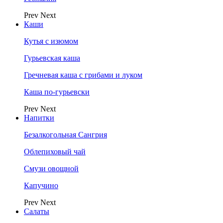
Prev
Next
Каши
Кутья с изюмом
Гурьевская каша
Гречневая каша с грибами и луком
Каша по-гурьевски
Prev
Next
Напитки
Безалкогольная Сангрия
Облепиховый чай
Смузи овощной
Капучино
Prev
Next
Салаты