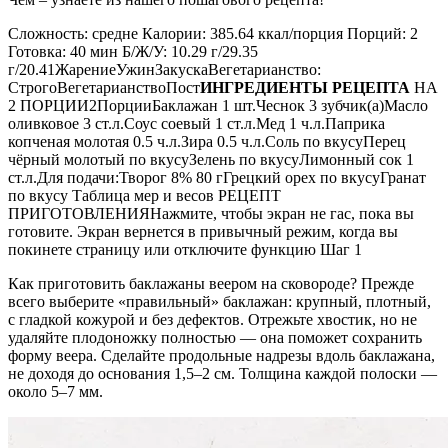
Сложность: средне Калории: 385.64 ккал/порция Порций: 2
Готовка: 40 мин Б/Ж/У: 10.29 г/29.35
г/20.41ЖарениеУжинЗакускаВегетарианство:
СтрогоВегетарианствоПост
ИНГРЕДИЕНТЫ РЕЦЕПТА
НА
2 ПОРЦИИ2ПорцииБаклажан 1 шт.Чеснок 3 зубчик(а)Масло
оливковое 3 ст.л.Соус соевый 1 ст.л.Мед 1 ч.л.Паприка
копченая молотая 0.5 ч.л.Зира 0.5 ч.л.Соль по вкусуПерец
чёрный молотый по вкусуЗелень по вкусуЛимонный сок 1
ст.л.Для подачи:Творог 8% 80 гГрецкий орех по вкусуГранат
по вкусу Таблица мер и весов РЕЦЕПТ
ПРИГОТОВЛЕНИЯНажмите, чтобы экран не гас, пока вы
готовите. Экран вернется в привычный режим, когда вы
покинете страницу или отключите функцию Шаг 1
Как приготовить баклажаны веером на сковороде? Прежде
всего выберите «правильный» баклажан: крупный, плотный,
с гладкой кожурой и без дефектов. Отрежьте хвостик, но не
удаляйте плодоножку полностью — она поможет сохранить
форму веера. Сделайте продольные надрезы вдоль баклажана,
не доходя до основания 1,5–2 см. Толщина каждой полоски —
около 5–7 мм.