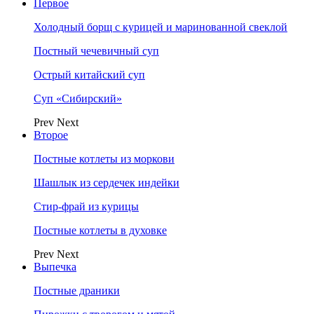
Первое
Холодный борщ с курицей и маринованной свеклой
Постный чечевичный суп
Острый китайский суп
Суп «Сибирский»
Prev
Next
Второе
Постные котлеты из моркови
Шашлык из сердечек индейки
Стир-фрай из курицы
Постные котлеты в духовке
Prev
Next
Выпечка
Постные драники