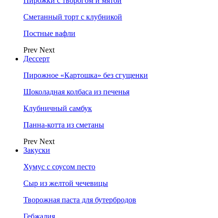
Пирожки с творогом и мятой
Сметанный торт с клубникой
Постные вафли
Prev
Next
Дессерт
Пирожное «Картошка» без сгущенки
Шоколадная колбаса из печенья
Клубничный самбук
Панна-котта из сметаны
Prev
Next
Закуски
Хумус с соусом песто
Сыр из желтой чечевицы
Творожная паста для бутербродов
Гебжалия