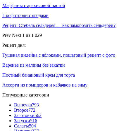
Маффины с арахисовой пастой
Профитроли с ягодами
Рецепт: Стебель сельдерея — как заморозить сельдерей?
Prev
Next
1 из 1 029
Рецепт дня:
Тушеная индейка с яблоками, пошаговый рецепт с фото
Варенье из малины без закатки
Постный банановый крем для торта
Ассорти из помидоров и кабачков на зиму
Популярные категории
Выпечка
793
Второе
772
Заготовки
562
Закуски
516
Салаты
504