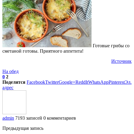
Готовые грибы со
сметаной готовы. Приятного аппетита!
Источник
На обед
0
2
Поделится
Facebook
Twitter
Google+
ReddIt
WhatsApp
Pinterest
Эл.
адрес
admin
7193 записей
0 комментариев
Предыдущая запись