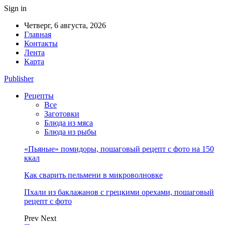
Sign in
Четверг, 6 августа, 2026
Главная
Контакты
Лента
Карта
Publisher
Рецепты
Все
Заготовки
Блюда из мяса
Блюда из рыбы
«Пьяные» помидоры, пошаговый рецепт с фото на 150
ккал
Как сварить пельмени в микроволновке
Пхали из баклажанов с грецкими орехами, пошаговый
рецепт с фото
Prev
Next