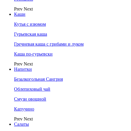
Prev
Next
Каши
Кутья с изюмом
Гурьевская каша
Гречневая каша с грибами и луком
Каша по-гурьевски
Prev
Next
Напитки
Безалкогольная Сангрия
Облепиховый чай
Смузи овощной
Капучино
Prev
Next
Салаты