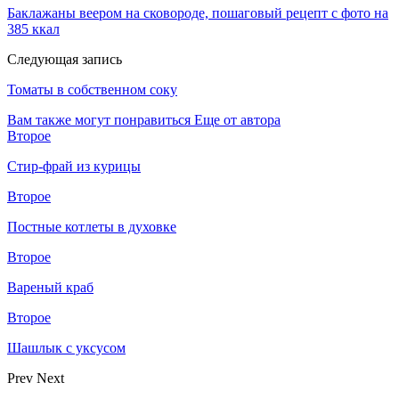
Баклажаны веером на сковороде, пошаговый рецепт с фото на
385 ккал
Следующая запись
Томаты в собственном соку
Вам также могут понравиться
Еще от автора
Второе
Стир-фрай из курицы
Второе
Постные котлеты в духовке
Второе
Вареный краб
Второе
Шашлык с уксусом
Prev
Next