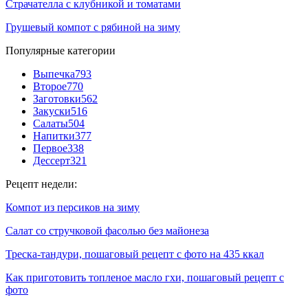
Страчателла с клубникой и томатами
Грушевый компот с рябиной на зиму
Популярные категории
Выпечка
793
Второе
770
Заготовки
562
Закуски
516
Салаты
504
Напитки
377
Первое
338
Дессерт
321
Рецепт недели:
Компот из персиков на зиму
Салат со стручковой фасолью без майонеза
Треска-тандури, пошаговый рецепт с фото на 435 ккал
Как приготовить топленое масло гхи, пошаговый рецепт с
фото