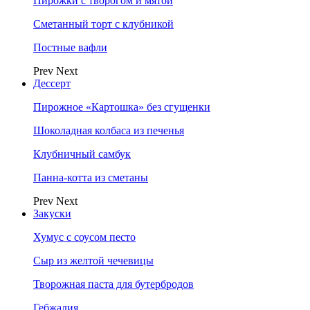
Пирожки с творогом и мятой
Сметанный торт с клубникой
Постные вафли
Prev
Next
Дессерт
Пирожное «Картошка» без сгущенки
Шоколадная колбаса из печенья
Клубничный самбук
Панна-котта из сметаны
Prev
Next
Закуски
Хумус с соусом песто
Сыр из желтой чечевицы
Творожная паста для бутербродов
Гебжалия