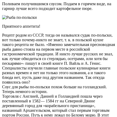
Поливаем получившимся соусом. Подаем в горячем виде, на
гарнир лучше всего подходит картофельное пюре.
Приятного аппетита!
Рецепт родом из СССР, тогда он назывался судак по-польски,
вот только почему-никто не знает, т. к. в польской кухне
такого рецепта не было. «Именно замечательная пресноводная
рыба давно стояла на первом месте в российской
гастрономической традиции. И никто лучше русских не знал,
как лучше обходиться со стерлядью, осетрами, или хотя бы
пескарями»- пишут в своей книге П. Вайль и А. Генис.
Специалисты изучили главные польские кулинарные книги
разных времен и нет ни только этого названия, а и такого
блюда нет, пусть даже под другим названием. Так откуда
появилось оно?
Соус для рыбы по-польски похож больше на голландский.
Теперь немного истории.
Торговля с Англией, Данией и Голландией пошла через
поставленный в 1582— 1584 гг на Северной Двине
деревянный город для «корабельного пристанища»,
названный Архангельском, который стал первым торговым
портом России. Путь к нему лежал по Белому морю. В этот