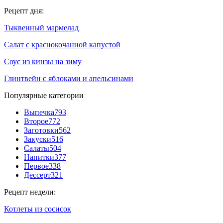
Рецепт дня:
Тыквенный мармелад
Салат с краснокочанной капустой
Соус из кинзы на зиму
Глинтвейн с яблоками и апельсинами
Популярные категории
Выпечка
793
Второе
772
Заготовки
562
Закуски
516
Салаты
504
Напитки
377
Первое
338
Дессерт
321
Рецепт недели:
Котлеты из сосисок