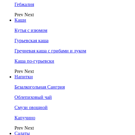
Гебжалия
Prev
Next
Каши
Кутья с изюмом
Гурьевская каша
Гречневая каша с грибами и луком
Каша по-гурьевски
Prev
Next
Напитки
Безалкогольная Сангрия
Облепиховый чай
Смузи овощной
Капучино
Prev
Next
Салаты