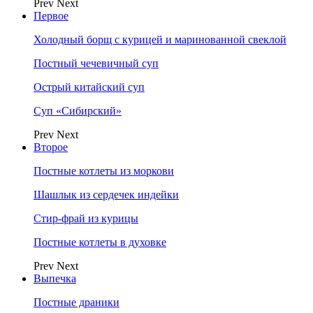
Prev
Next
Первое
Холодный борщ с курицей и маринованной свеклой
Постный чечевичный суп
Острый китайский суп
Суп «Сибирский»
Prev
Next
Второе
Постные котлеты из моркови
Шашлык из сердечек индейки
Стир-фрай из курицы
Постные котлеты в духовке
Prev
Next
Выпечка
Постные драники