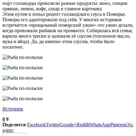
порт голландцы привозили разные продукты: вино, специи
пряные, лимон, кофе, сахар и главное картошку.
Этим путем и попал рецепт голландского соуса в Поморье.
Поморы его адаптировали под себя. У многих историков
встречается «прощальный поморский ужин»-это ужин делали,
когда провожали рыбаков на промысел. Собиралась вся семья,
варили много трески и заливали её соусом (топленное масло,
мука и яйца). Да, да именно этим соусом, чтобы было
посытнее.
Источник
0
9
Поделится
Facebook
Twitter
Google+
ReddIt
WhatsApp
Pinterest
Эл.
адрес