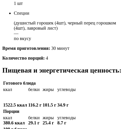
1 шт
Специи
(душистый горошек (4шт), черный перец горошком
(4шт), лавровый лист)
—
по вкусу
Время приготовления:
30 минут
Количество порций:
4
Пищевая и энергетическая ценность:
Готового блюда
ккал
белки
жиры
углеводы
1522.5 ккал
116.2 г
101.5 г
34.9 г
Порции
ккал
белки
жиры
углеводы
380.6 ккал
29.1 г
25.4 г
8.7 г