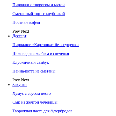
Пирожки с творогом и мятой
Сметанный торт с клубникой
Постные вафли
Prev
Next
Дессерт
Пирожное «Картошка» без сгущенки
Шоколадная колбаса из печенья
Клубничный самбук
Панна-котта из сметаны
Prev
Next
Закуски
Хумус с соусом песто
Сыр из желтой чечевицы
Творожная паста для бутербродов