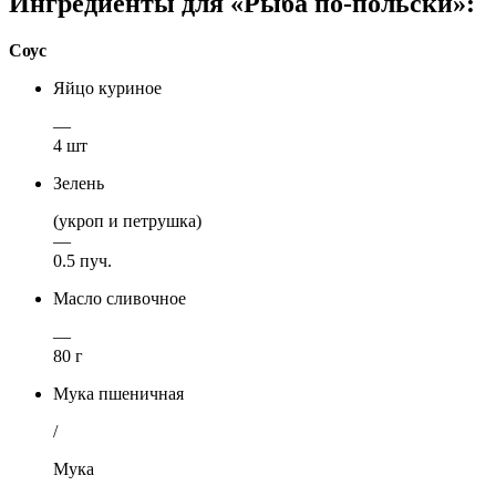
Ингредиенты для «Рыба по-польски»:
Соус
Яйцо куриное
—
4 шт
Зелень
(укроп и петрушка)
—
0.5 пуч.
Масло сливочное
—
80 г
Мука пшеничная
/
Мука