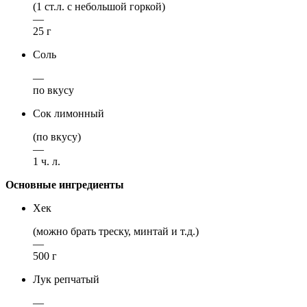
(1 ст.л. с небольшой горкой)
—
25 г
Соль
—
по вкусу
Сок лимонный
(по вкусу)
—
1 ч. л.
Основные ингредиенты
Хек
(можно брать треску, минтай и т.д.)
—
500 г
Лук репчатый
—