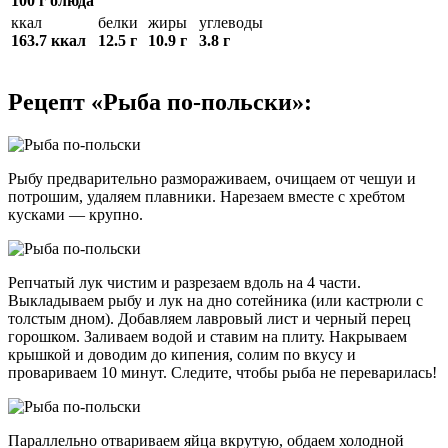
100 г блюда
ккал
белки
жиры
углеводы
163.7 ккал
12.5 г
10.9 г
3.8 г
Рецепт «Рыба по-польски»:
Рыбу предварительно размораживаем, очищаем от чешуи и
потрошим, удаляем плавники. Нарезаем вместе с хребтом
кусками — крупно.
Репчатый лук чистим и разрезаем вдоль на 4 части.
Выкладываем рыбу и лук на дно сотейника (или кастрюли с
толстым дном). Добавляем лавровый лист и черный перец
горошком. Заливаем водой и ставим на плиту. Накрываем
крышкой и доводим до кипения, солим по вкусу и
провариваем 10 минут. Следите, чтобы рыба не переварилась!
Параллельно отвариваем яйца вкрутую, обдаем холодной