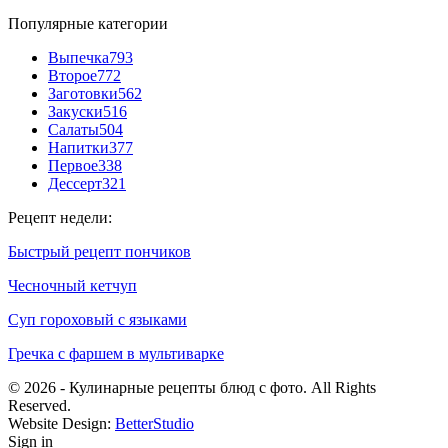
Популярные категории
Выпечка
793
Второе
772
Заготовки
562
Закуски
516
Салаты
504
Напитки
377
Первое
338
Дессерт
321
Рецепт недели:
Быстрый рецепт пончиков
Чесночный кетчуп
Суп гороховый с языками
Гречка с фаршем в мультиварке
© 2026 - Кулинарные рецепты блюд с фото. All Rights
Reserved.
Website Design:
BetterStudio
Sign in