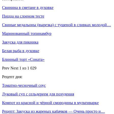
Свинина в сметане в духовке
Пицца на слоеном тесте
Свиные медальоны (вырезка) с тушеной в сливках молодой…
Маринованный топинамбур
Закуска для пикника
Белая рыба в духовке
Блинный торт «Соната»
Prev
Next
1 из 1 029
Рецепт дня:
Томатно-чесночный соус
Луковый суп с сельдереем для похудения
Компот из красной и чёрной смородины в мультиварке
Рецепт: Закуска из жареных кабачков — Очень просто и…