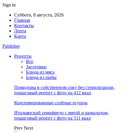
Sign in
Суббота, 8 августа, 2026
Главная
Контакты
Лента
Карта
Publisher
Рецепты
Все
Заготовки
Блюда из мяса
Блюда из рыбы
Помидоры в собственном соку без стерилизации,
пошаговый рецепт с фото на 412 ккал
Консервированные солёные огурцы
Итальянский семифредо с мятой и шоколадом,
пошаговый рецепт с фото на 511 ккал
Prev
Next