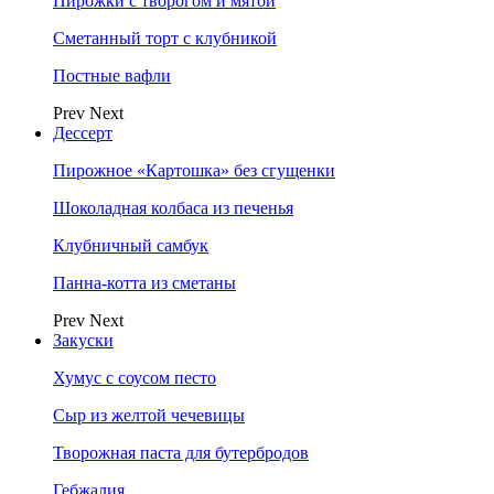
Пирожки с творогом и мятой
Сметанный торт с клубникой
Постные вафли
Prev
Next
Дессерт
Пирожное «Картошка» без сгущенки
Шоколадная колбаса из печенья
Клубничный самбук
Панна-котта из сметаны
Prev
Next
Закуски
Хумус с соусом песто
Сыр из желтой чечевицы
Творожная паста для бутербродов
Гебжалия