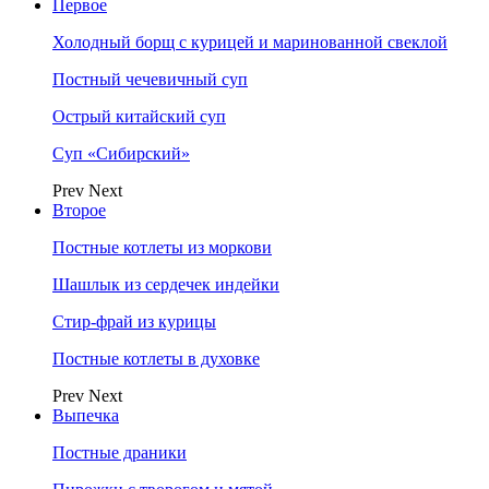
Первое
Холодный борщ с курицей и маринованной свеклой
Постный чечевичный суп
Острый китайский суп
Суп «Сибирский»
Prev
Next
Второе
Постные котлеты из моркови
Шашлык из сердечек индейки
Стир-фрай из курицы
Постные котлеты в духовке
Prev
Next
Выпечка
Постные драники