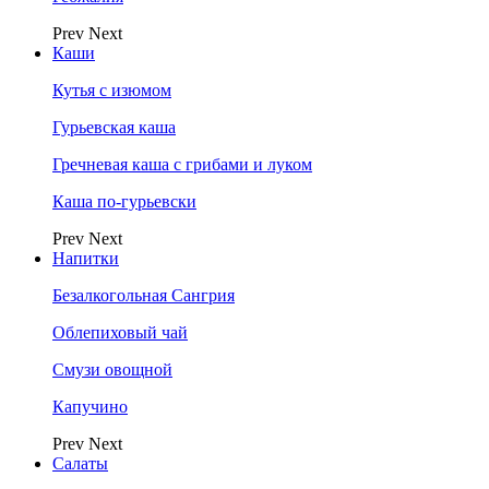
Prev
Next
Каши
Кутья с изюмом
Гурьевская каша
Гречневая каша с грибами и луком
Каша по-гурьевски
Prev
Next
Напитки
Безалкогольная Сангрия
Облепиховый чай
Смузи овощной
Капучино
Prev
Next
Салаты