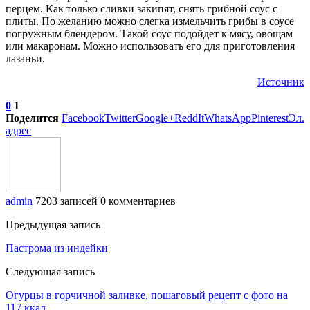
перцем. Как только сливки закипят, снять грибной соус с
плиты. По желанию можно слегка измельчить грибы в соусе
погружным блендером. Такой соус подойдет к мясу, овощам
или макаронам. Можно использовать его для приготовления
лазаньи.
Источник
0
1
Поделится
Facebook
Twitter
Google+
ReddIt
WhatsApp
Pinterest
Эл.
адрес
admin
7203 записей
0 комментариев
Предыдущая запись
Пастрома из индейки
Следующая запись
Огурцы в горчичной заливке, пошаговый рецепт с фото на
117 ккал