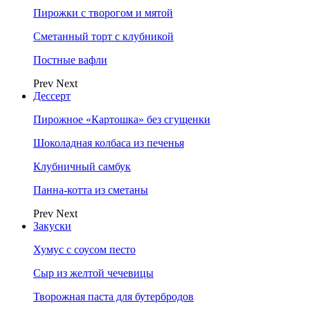
Пирожки с творогом и мятой
Сметанный торт с клубникой
Постные вафли
Prev
Next
Дессерт
Пирожное «Картошка» без сгущенки
Шоколадная колбаса из печенья
Клубничный самбук
Панна-котта из сметаны
Prev
Next
Закуски
Хумус с соусом песто
Сыр из желтой чечевицы
Творожная паста для бутербродов