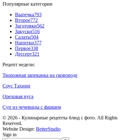
Популярные категории
Выпечка
793
Второе
772
Заготовки
562
Закуски
516
Салаты
504
Напитки
377
Первое
338
Дессерт
321
Рецепт недели:
Творожная запеканка на сковороде
Соус Тахини
Ореховая нуга
Суп из чечевицы с фаршем
© 2026 - Кулинарные рецепты блюд с фото. All Rights
Reserved.
Website Design:
BetterStudio
Sign in