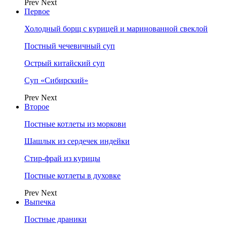
Prev
Next
Первое
Холодный борщ с курицей и маринованной свеклой
Постный чечевичный суп
Острый китайский суп
Суп «Сибирский»
Prev
Next
Второе
Постные котлеты из моркови
Шашлык из сердечек индейки
Стир-фрай из курицы
Постные котлеты в духовке
Prev
Next
Выпечка
Постные драники