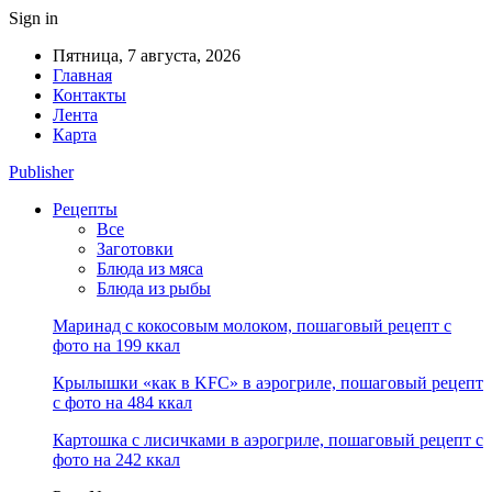
Sign in
Пятница, 7 августа, 2026
Главная
Контакты
Лента
Карта
Publisher
Рецепты
Все
Заготовки
Блюда из мяса
Блюда из рыбы
Маринад с кокосовым молоком, пошаговый рецепт с
фото на 199 ккал
Крылышки «как в KFC» в аэрогриле, пошаговый рецепт
с фото на 484 ккал
Картошка с лисичками в аэрогриле, пошаговый рецепт с
фото на 242 ккал