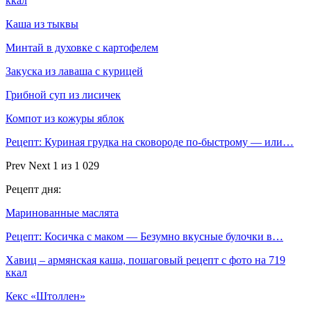
ккал
Каша из тыквы
Минтай в духовке с картофелем
Закуска из лаваша с курицей
Грибной суп из лисичек
Компот из кожуры яблок
Рецепт: Куриная грудка на сковороде по-быстрому — или…
Prev
Next
1 из 1 029
Рецепт дня:
Маринованные маслята
Рецепт: Косичка с маком — Безумно вкусные булочки в…
Хавиц – армянская каша, пошаговый рецепт с фото на 719
ккал
Кекс «Штоллен»