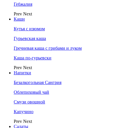
Гебжалия
Prev
Next
Каши
Кутья с изюмом
Гурьевская каша
Гречневая каша с грибами и луком
Каша по-гурьевски
Prev
Next
Напитки
Безалкогольная Сангрия
Облепиховый чай
Смузи овощной
Капучино
Prev
Next
Салаты