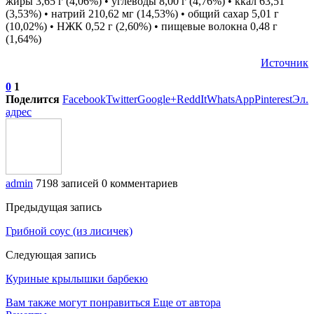
жиры 3,65 г (4,06%) • углеводы 8,00 г (4,76%) • ккал 63,51
(3,53%) • натрий 210,62 мг (14,53%) • общий сахар 5,01 г
(10,02%) • НЖК 0,52 г (2,60%) • пищевые волокна 0,48 г
(1,64%)
Источник
0
1
Поделится
Facebook
Twitter
Google+
ReddIt
WhatsApp
Pinterest
Эл.
адрес
admin
7198 записей
0 комментариев
Предыдущая запись
Грибной соус (из лисичек)
Следующая запись
Куриные крылышки барбекю
Вам также могут понравиться
Еще от автора