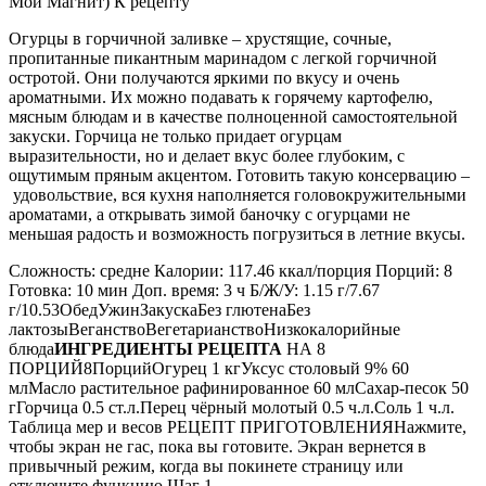
Мой Магнит) К рецепту
Огурцы в горчичной заливке – хрустящие, сочные,
пропитанные пикантным маринадом с легкой горчичной
остротой. Они получаются яркими по вкусу и очень
ароматными. Их можно подавать к горячему картофелю,
мясным блюдам и в качестве полноценной самостоятельной
закуски. Горчица не только придает огурцам
выразительности, но и делает вкус более глубоким, с
ощутимым пряным акцентом. Готовить такую консервацию –
удовольствие, вся кухня наполняется головокружительными
ароматами, а открывать зимой баночку с огурцами не
меньшая радость и возможность погрузиться в летние вкусы.
Сложность: средне Калории: 117.46 ккал/порция Порций: 8
Готовка: 10 мин Доп. время: 3 ч Б/Ж/У: 1.15 г/7.67
г/10.53ОбедУжинЗакускаБез глютенаБез
лактозыВеганствоВегетарианствоНизкокалорийные
блюда
ИНГРЕДИЕНТЫ РЕЦЕПТА
НА 8
ПОРЦИЙ8ПорцийОгурец 1 кгУксус столовый 9% 60
млМасло растительное рафинированное 60 млСахар-песок 50
гГорчица 0.5 ст.л.Перец чёрный молотый 0.5 ч.л.Соль 1 ч.л.
Таблица мер и весов РЕЦЕПТ ПРИГОТОВЛЕНИЯНажмите,
чтобы экран не гас, пока вы готовите. Экран вернется в
привычный режим, когда вы покинете страницу или
отключите функцию Шаг 1