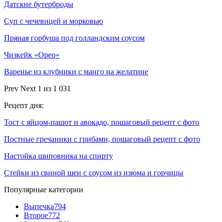
Датские бутерброды
Суп с чечевицей и морковью
Пряная горбуша под голландским соусом
Чизкейк «Орео»
Варенье из клубники с манго на желатине
Prev
Next
1 из 1 031
Рецепт дня:
Тост с яйцом-пашот и авокадо, пошаговый рецепт с фото
Постные гречаники с грибами, пошаговый рецепт с фото
Настойка шиповника на спирту
Стейки из свиной шеи с соусом из изюма и горчицы
Популярные категории
Выпечка
794
Второе
772