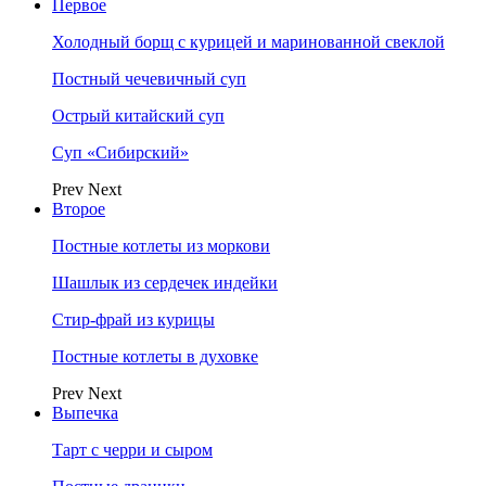
Первое
Холодный борщ с курицей и маринованной свеклой
Постный чечевичный суп
Острый китайский суп
Суп «Сибирский»
Prev
Next
Второе
Постные котлеты из моркови
Шашлык из сердечек индейки
Стир-фрай из курицы
Постные котлеты в духовке
Prev
Next
Выпечка
Тарт с черри и сыром