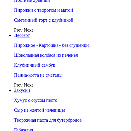
Постные драники
Пирожки с творогом и мятой
Сметанный торт с клубникой
Prev
Next
Дессерт
Пирожное «Картошка» без сгущенки
Шоколадная колбаса из печенья
Клубничный самбук
Панна-котта из сметаны
Prev
Next
Закуски
Хумус с соусом песто
Сыр из желтой чечевицы
Творожная паста для бутербродов
Гебжалия