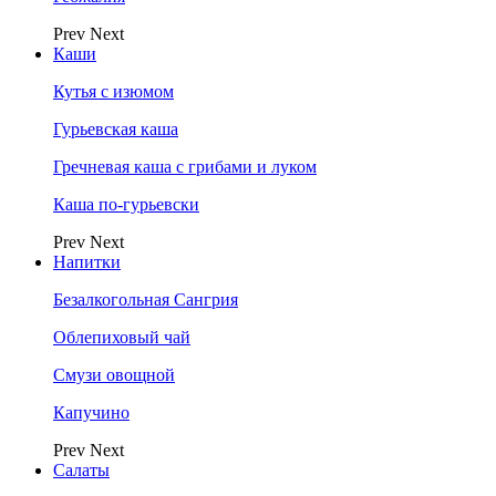
Prev
Next
Каши
Кутья с изюмом
Гурьевская каша
Гречневая каша с грибами и луком
Каша по-гурьевски
Prev
Next
Напитки
Безалкогольная Сангрия
Облепиховый чай
Смузи овощной
Капучино
Prev
Next
Салаты