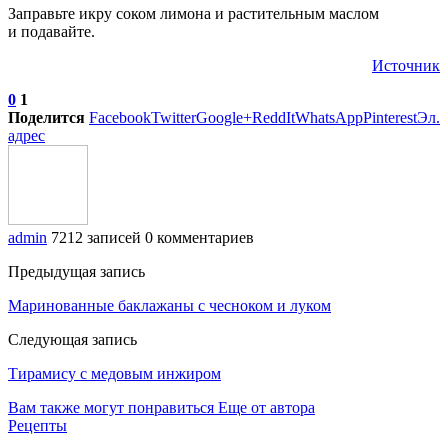
Заправьте икру соком лимона и растительным маслом
и подавайте.
Источник
0
1
Поделится
Facebook
Twitter
Google+
ReddIt
WhatsApp
Pinterest
Эл.
адрес
admin
7212 записей
0 комментариев
Предыдущая запись
Маринованные баклажаны с чесноком и луком
Следующая запись
Тирамису с медовым инжиром
Вам также могут понравиться
Еще от автора
Рецепты