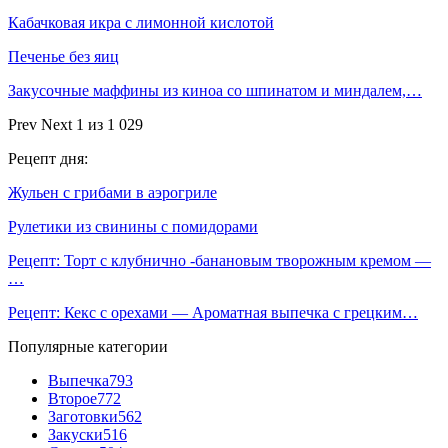
Кабачковая икра с лимонной кислотой
Печенье без яиц
Закусочные маффины из киноа со шпинатом и миндалем,…
Prev
Next
1 из 1 029
Рецепт дня:
Жульен с грибами в аэрогриле
Рулетики из свинины с помидорами
Рецепт: Торт с клубнично -банановым творожным кремом —
…
Рецепт: Кекс с орехами — Ароматная выпечка с грецким…
Популярные категории
Выпечка
793
Второе
772
Заготовки
562
Закуски
516