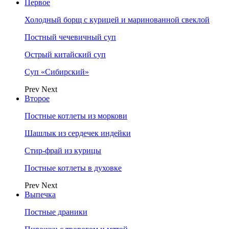
Первое
Холодный борщ с курицей и маринованной свеклой
Постный чечевичный суп
Острый китайский суп
Суп «Сибирский»
Prev
Next
Второе
Постные котлеты из моркови
Шашлык из сердечек индейки
Стир-фрай из курицы
Постные котлеты в духовке
Prev
Next
Выпечка
Постные драники