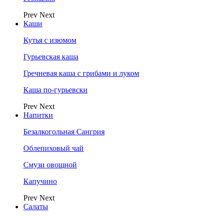
Prev
Next
Каши
Кутья с изюмом
Гурьевская каша
Гречневая каша с грибами и луком
Каша по-гурьевски
Prev
Next
Напитки
Безалкогольная Сангрия
Облепиховый чай
Смузи овощной
Капучино
Prev
Next
Салаты