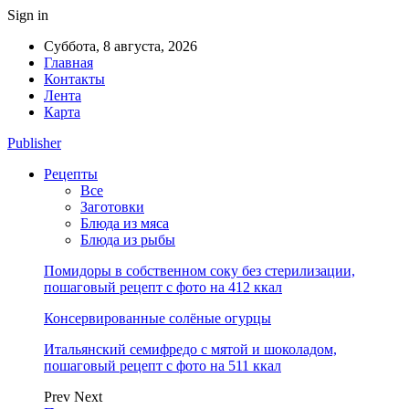
Sign in
Суббота, 8 августа, 2026
Главная
Контакты
Лента
Карта
Publisher
Рецепты
Все
Заготовки
Блюда из мяса
Блюда из рыбы
Помидоры в собственном соку без стерилизации,
пошаговый рецепт с фото на 412 ккал
Консервированные солёные огурцы
Итальянский семифредо с мятой и шоколадом,
пошаговый рецепт с фото на 511 ккал
Prev
Next