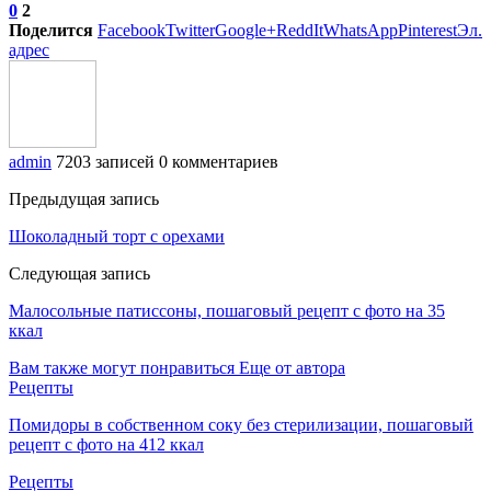
0
2
Поделится
Facebook
Twitter
Google+
ReddIt
WhatsApp
Pinterest
Эл.
адрес
admin
7203 записей
0 комментариев
Предыдущая запись
Шоколадный торт с орехами
Следующая запись
Малосольные патиссоны, пошаговый рецепт с фото на 35
ккал
Вам также могут понравиться
Еще от автора
Рецепты
Помидоры в собственном соку без стерилизации, пошаговый
рецепт с фото на 412 ккал
Рецепты