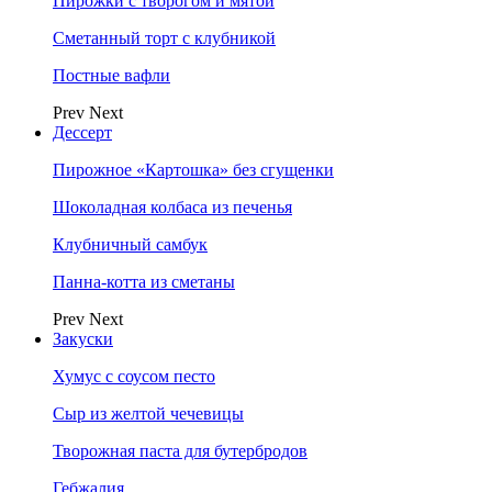
Пирожки с творогом и мятой
Сметанный торт с клубникой
Постные вафли
Prev
Next
Дессерт
Пирожное «Картошка» без сгущенки
Шоколадная колбаса из печенья
Клубничный самбук
Панна-котта из сметаны
Prev
Next
Закуски
Хумус с соусом песто
Сыр из желтой чечевицы
Творожная паста для бутербродов
Гебжалия