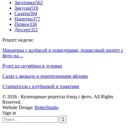
Заготовки
562
Закуски
516
Салаты
504
Напитки
377
Первое
338
Дессерт
321
Рецепт недели:
Макароны с колбасой и помидорами, пошаговый рецепт с
фото на…
Рулет из скумбрии в духовке
Салат с авокадо и перепелиными яйцами
Страчателла с клубникой и томатами
© 2026 - Кулинарные рецепты блюд с фото. All Rights
Reserved.
Website Design:
BetterStudio
Sign in