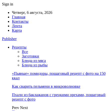
Sign in
Четверг, 6 августа, 2026
Главная
Контакты
Лента
Карта
Publisher
Рецепты
Все
Заготовки
Блюда из мяса
Блюда из рыбы
«Пьяные» помидоры, пошаговый рецепт с фото на 150
ккал
Как сварить пельмени в микроволновке
Пхали из баклажанов с грецкими орехами, пошаговый
рецепт с фото
Prev
Next