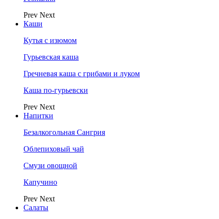
Prev
Next
Каши
Кутья с изюмом
Гурьевская каша
Гречневая каша с грибами и луком
Каша по-гурьевски
Prev
Next
Напитки
Безалкогольная Сангрия
Облепиховый чай
Смузи овощной
Капучино
Prev
Next
Салаты