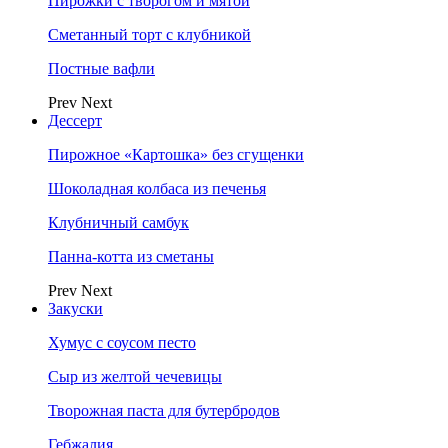
Пирожки с творогом и мятой
Сметанный торт с клубникой
Постные вафли
Prev
Next
Дессерт
Пирожное «Картошка» без сгущенки
Шоколадная колбаса из печенья
Клубничный самбук
Панна-котта из сметаны
Prev
Next
Закуски
Хумус с соусом песто
Сыр из желтой чечевицы
Творожная паста для бутербродов
Гебжалия