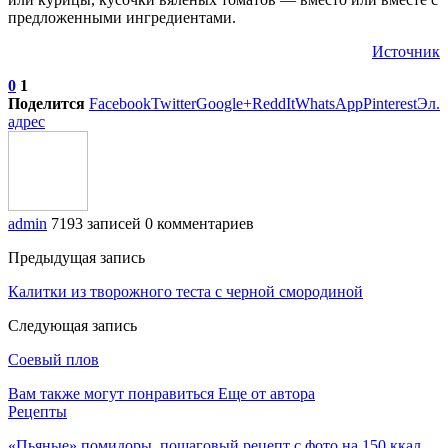
предложенными ингредиентами.
Источник
0
1
Поделится
Facebook
Twitter
Google+
ReddIt
WhatsApp
Pinterest
Эл.
адрес
admin
7193 записей
0 комментариев
Предыдущая запись
Калитки из творожного теста с черной смородиной
Следующая запись
Соевый плов
Вам также могут понравиться
Еще от автора
Рецепты
«Пьяные» помидоры, пошаговый рецепт с фото на 150 ккал