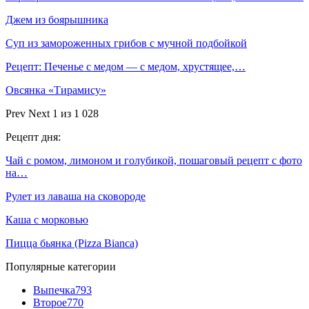
Джем из боярышника
Суп из замороженных грибов с мучной подбойкой
Рецепт: Печенье с медом — с медом, хрустящее,…
Овсянка «Тирамису»
Prev
Next
1 из 1 028
Рецепт дня:
Чай с ромом, лимоном и голубикой, пошаговый рецепт с фото
на…
Рулет из лаваша на сковороде
Каша с морковью
Пицца бьянка (Pizza Bianca)
Популярные категории
Выпечка
793
Второе
770