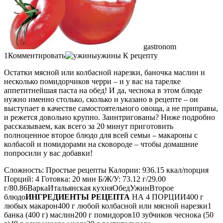
gastronom
1Комментировать
ужины К рецепту
Остатки мясной или колбасной нарезки, баночка маслин и
несколько помидорчиков черри – и у вас на тарелке
аппетитнейшая паста на обед! И да, чеснока в этом блюде
нужно именно столько, сколько и указано в рецепте – он
выступает в качестве самостоятельного овоща, а не приправы,
и режется довольно крупно. Заинтригованы? Ниже подробно
рассказываем, как всего за 20 минут приготовить
полноценное второе блюдо для всей семьи – макароны с
колбасой и помидорами на сковороде – чтобы домашние
попросили у вас добавки!
Сложность: Простые рецепты Калории: 936.15 ккал/порция
Порций: 4 Готовка: 20 мин Б/Ж/У: 73.12 г/29.00
г/80.86ВаркаИтальянская кухняОбедУжинВторое
блюдо
ИНГРЕДИЕНТЫ РЕЦЕПТА
НА 4 ПОРЦИИ400 г
любых макарон400 г любой колбасной или мясной нарезки1
банка (400 г) маслин200 г помидоров10 зубчиков чеснока (50