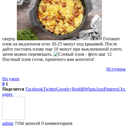
сверху.
Готовьте
плов на медленном огне 20-25 минут под крышкой. После
дайте постоять плову еще 10 минут при выключенной плите,
затем можно перемешать.
Постный плов готов, приятного вам аппетита!
Источник
На ужин
0
1
Поделится
Facebook
Twitter
Google+
ReddIt
WhatsApp
Pinterest
Эл.
адрес
admin
7194 записей
0 комментариев