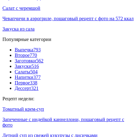
Салат с черемшой
Чевапчичи в аэрогриле, пошаговый рецепт с фото на 572 ккал
Закуска из сала
Популярные категории
Выпечка
793
Второе
770
Заготовки
562
Закуски
516
Салаты
504
Напитки
377
Первое
338
Дессерт
321
Рецепт недели:
Томатный крем-суп
Запеченные с индейкой каннеллони, пошаговый рецепт с
фото
Летний суп из свежей кукурузы с лисичками