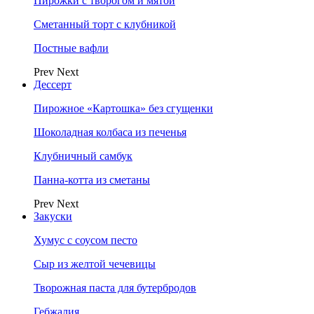
Пирожки с творогом и мятой
Сметанный торт с клубникой
Постные вафли
Prev
Next
Дессерт
Пирожное «Картошка» без сгущенки
Шоколадная колбаса из печенья
Клубничный самбук
Панна-котта из сметаны
Prev
Next
Закуски
Хумус с соусом песто
Сыр из желтой чечевицы
Творожная паста для бутербродов
Гебжалия