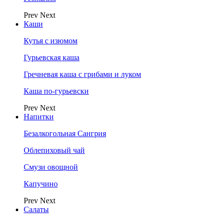
Prev
Next
Каши
Кутья с изюмом
Гурьевская каша
Гречневая каша с грибами и луком
Каша по-гурьевски
Prev
Next
Напитки
Безалкогольная Сангрия
Облепиховый чай
Смузи овощной
Капучино
Prev
Next
Салаты