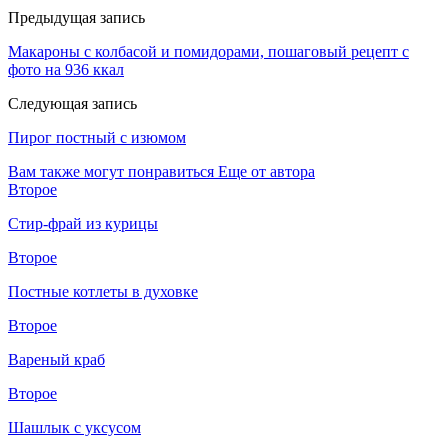
Предыдущая запись
Макароны с колбасой и помидорами, пошаговый рецепт с
фото на 936 ккал
Следующая запись
Пирог постный с изюмом
Вам также могут понравиться
Еще от автора
Второе
Стир-фрай из курицы
Второе
Постные котлеты в духовке
Второе
Вареный краб
Второе
Шашлык с уксусом