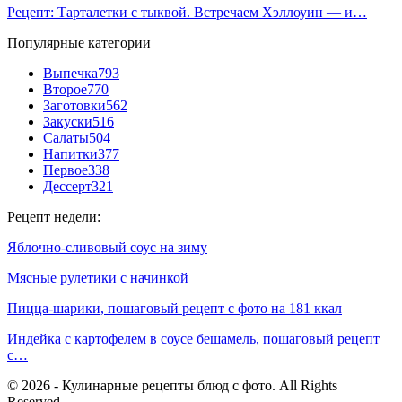
Рецепт: Тарталетки с тыквой. Встречаем Хэллоуин — и…
Популярные категории
Выпечка
793
Второе
770
Заготовки
562
Закуски
516
Салаты
504
Напитки
377
Первое
338
Дессерт
321
Рецепт недели:
Яблочно-сливовый соус на зиму
Мясные рулетики с начинкой
Пицца-шарики, пошаговый рецепт с фото на 181 ккал
Индейка с картофелем в соусе бешамель, пошаговый рецепт
с…
© 2026 - Кулинарные рецепты блюд с фото. All Rights
Reserved.