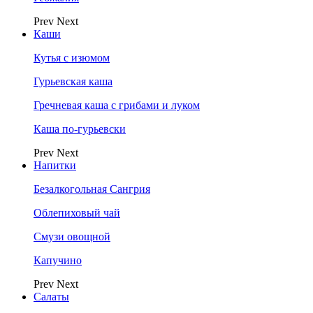
Prev
Next
Каши
Кутья с изюмом
Гурьевская каша
Гречневая каша с грибами и луком
Каша по-гурьевски
Prev
Next
Напитки
Безалкогольная Сангрия
Облепиховый чай
Смузи овощной
Капучино
Prev
Next
Салаты