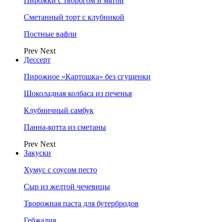
Пирожки с творогом и мятой
Сметанный торт с клубникой
Постные вафли
Prev
Next
Дессерт
Пирожное «Картошка» без сгущенки
Шоколадная колбаса из печенья
Клубничный самбук
Панна-котта из сметаны
Prev
Next
Закуски
Хумус с соусом песто
Сыр из желтой чечевицы
Творожная паста для бутербродов
Гебжалия