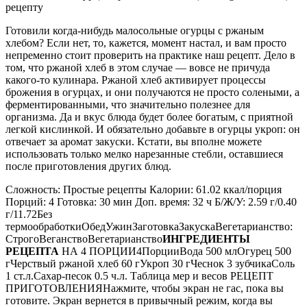
рецепту
Готовили когда-нибудь малосольные огурцы с ржаным
хлебом? Если нет, то, кажется, момент настал, и вам просто
непременно стоит проверить на практике наш рецепт. Дело в
том, что ржаной хлеб в этом случае — вовсе не причуда
какого-то кулинара. Ржаной хлеб активирует процессы
брожения в огурцах, и они получаются не просто солеными, а
ферментированными, что значительно полезнее для
организма. Да и вкус блюда будет более богатым, с приятной
легкой кислинкой. И обязательно добавьте в огурцы укроп: он
отвечает за аромат закуски. Кстати, вы вполне можете
использовать только мелко нарезанные стебли, оставшиеся
после приготовления других блюд.
Сложность: Простые рецепты Калории: 61.02 ккал/порция
Порций: 4 Готовка: 30 мин Доп. время: 32 ч Б/Ж/У: 2.59 г/0.40
г/11.72Без
термообработкиОбедУжинЗаготовкаЗакускаВегетарианство:
СтрогоВеганствоВегетарианство
ИНГРЕДИЕНТЫ
РЕЦЕПТА
НА 4 ПОРЦИИ4ПорцииВода 500 млОгурец 500
гЧерствый ржаной хлеб 60 гУкроп 30 гЧеснок 3 зубчикаСоль
1 ст.л.Сахар-песок 0.5 ч.л. Таблица мер и весов РЕЦЕПТ
ПРИГОТОВЛЕНИЯНажмите, чтобы экран не гас, пока вы
готовите. Экран вернется в привычный режим, когда вы