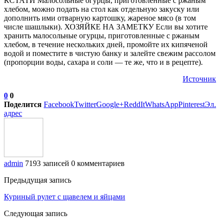
КСТАТИ Малосольные огурцы, приготовленные с ржаным
хлебом, можно подать на стол как отдельную закуску или
дополнить ими отварную картошку, жареное мясо (в том
числе шашлыки). ХОЗЯЙКЕ НА ЗАМЕТКУ Если вы хотите
хранить малосольные огурцы, приготовленные с ржаным
хлебом, в течение нескольких дней, промойте их кипяченой
водой и поместите в чистую банку и залейте свежим рассолом
(пропорции воды, сахара и соли — те же, что и в рецепте).
Источник
0
0
Поделится
Facebook
Twitter
Google+
ReddIt
WhatsApp
Pinterest
Эл.
адрес
admin
7193 записей
0 комментариев
Предыдущая запись
Куриный рулет с щавелем и яйцами
Следующая запись