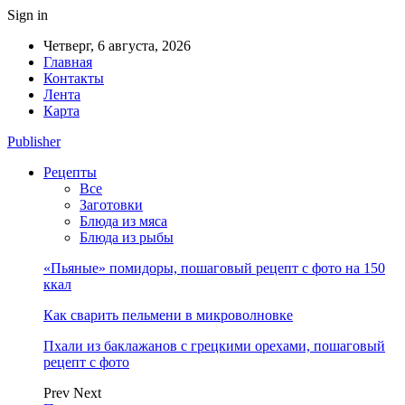
Sign in
Четверг, 6 августа, 2026
Главная
Контакты
Лента
Карта
Publisher
Рецепты
Все
Заготовки
Блюда из мяса
Блюда из рыбы
«Пьяные» помидоры, пошаговый рецепт с фото на 150
ккал
Как сварить пельмени в микроволновке
Пхали из баклажанов с грецкими орехами, пошаговый
рецепт с фото
Prev
Next