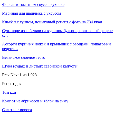
Форель в томатном соусе в духовке
Маринад для шашлыка с уксусом
Кимбап с тунцом, пошаговый рецепт с фото на 734 ккал
Суп-пюре из кабачков на курином бульоне, пошаговый рецепт
с…
Ассорти куриных ножек и крылышек с овощами, пошаговый
рецепт…
Веганское слоеное тесто
Щука (судак) в листьях савойской капусты
Prev
Next
1 из 1 028
Рецепт дня:
Том кха
Компот из абрикосов и яблок на зиму
Салат из творога