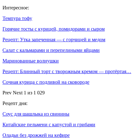
Интересное:
Темпура тофу
Горячие тосты с курицей, помидорами и сыром
Рецепт: Утка запеченная — с горчицей и медом
Салат с кальмарами и перепелиными яйцами
Маринованные волнушки
Рецепт: Блинный торт с творожным кремом — протёртая…
Сочная курица с подливой на сковороде
Prev
Next
1 из 1 029
Рецепт дня:
Соус для шашлыка из свинины
Китайские пельмени с капустой и грибами
Оладьи без дрожжей на кефире