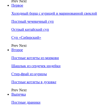
Prev
Next
Первое
Холодный борщ с курицей и маринованной свеклой
Постный чечевичный суп
Острый китайский суп
Суп «Сибирский»
Prev
Next
Второе
Постные котлеты из моркови
Шашлык из сердечек индейки
Стир-фрай из курицы
Постные котлеты в духовке
Prev
Next
Выпечка
Постные драники