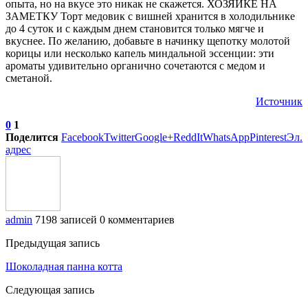
опыта, но на вкусе это никак не скажется. ХОЗЯЙКЕ НА
ЗАМЕТКУ Торт медовик с вишней хранится в холодильнике
до 4 суток и с каждым днем становится только мягче и
вкуснее. По желанию, добавьте в начинку щепотку молотой
корицы или несколько капель миндальной эссенции: эти
ароматы удивительно органично сочетаются с медом и
сметаной.
Источник
0
1
Поделится
Facebook
Twitter
Google+
ReddIt
WhatsApp
Pinterest
Эл.
адрес
admin
7198 записей
0 комментариев
Предыдущая запись
Шоколадная панна котта
Следующая запись