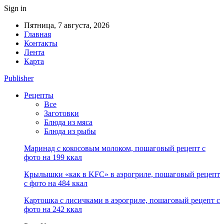
Sign in
Пятница, 7 августа, 2026
Главная
Контакты
Лента
Карта
Publisher
Рецепты
Все
Заготовки
Блюда из мяса
Блюда из рыбы
Маринад с кокосовым молоком, пошаговый рецепт с
фото на 199 ккал
Крылышки «как в KFC» в аэрогриле, пошаговый рецепт
с фото на 484 ккал
Картошка с лисичками в аэрогриле, пошаговый рецепт с
фото на 242 ккал