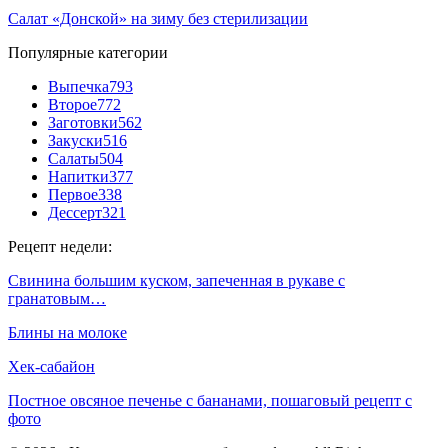
Салат «Донской» на зиму без стерилизации
Популярные категории
Выпечка
793
Второе
772
Заготовки
562
Закуски
516
Салаты
504
Напитки
377
Первое
338
Дессерт
321
Рецепт недели:
Свинина большим куском, запеченная в рукаве с
гранатовым…
Блины на молоке
Хек-сабайон
Постное овсяное печенье с бананами, пошаговый рецепт с
фото