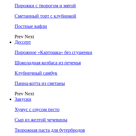
Пирожки с творогом и мятой
Сметанный торт с клубникой
Постные вафли
Prev
Next
Дессерт
Пирожное «Картошка» без сгущенки
Шоколадная колбаса из печенья
Клубничный самбук
Панна-котта из сметаны
Prev
Next
Закуски
Хумус с соусом песто
Сыр из желтой чечевицы
Творожная паста для бутербродов