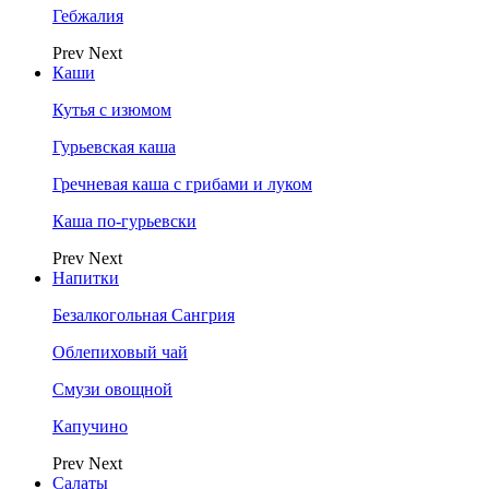
Гебжалия
Prev
Next
Каши
Кутья с изюмом
Гурьевская каша
Гречневая каша с грибами и луком
Каша по-гурьевски
Prev
Next
Напитки
Безалкогольная Сангрия
Облепиховый чай
Смузи овощной
Капучино
Prev
Next
Салаты