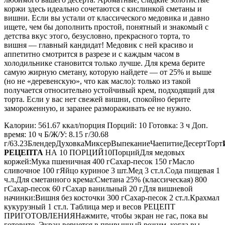
коржи здесь идеально сочетаются с кислинкой сметаны и
вишни. Если вы устали от классического медовика и давно
ищете, чем бы дополнить простой, понятный и знакомый с
детства вкус этого, безусловно, прекрасного торта, то
вишня — главный кандидат! Медовик с ней красиво и
аппетитно смотрится в разрезе и с каждым часом в
холодильнике становится только лучше. Для крема берите
самую жирную сметану, которую найдете — от 25% и выше
(но не «деревенскую», что как масло): только из такой
получается относительно устойчивый крем, подходящий для
торта. Если у вас нет свежей вишни, спокойно берите
замороженную, и заранее размораживать ее не нужно.
Калории: 561.67 ккал/порция Порций: 10 Готовка: 3 ч Доп.
время: 10 ч Б/Ж/У: 8.15 г/30.68
г/63.23БлендерДуховкаМиксерВыпеканиеЧаепитиеДесертТорт
РЕЦЕПТА
НА 10 ПОРЦИЙ10ПорцийДля медовых
коржей:Мука пшеничная 400 гСахар-песок 150 гМасло
сливочное 100 гЯйцо куриное 3 шт.Мед 3 ст.л.Сода пищевая 1
ч.л.Для сметанного крема:Сметана 25% (классическая) 800
гСахар-песок 60 гСахар ванильный 20 гДля вишневой
начинки:Вишня без косточки 300 гСахар-песок 2 ст.л.Крахмал
кукурузный 1 ст.л. Таблица мер и весов РЕЦЕПТ
ПРИГОТОВЛЕНИЯНажмите, чтобы экран не гас, пока вы
готовите. Экран вернется в привычный режим, когда вы