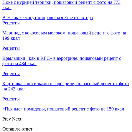
Поке с курицей терияки, пошаговый рецепт с фото на 773
ккал
Вам также могут понравиться
Еще от автора
Рецепты
Маринад с кокосовым молоком, пошаговый рецепт с фото на
199 ккал
Рецепты
Крылышки «как в KFC» в аэрогриле, пошаговый рецепт с
фото на 484 ккал
Рецепты
Картошка с лисичками в аэрогриле, пошаговый рецепт с фото
на 242 ккал
Рецепты
«Пьяные» помидоры, пошаговый рецепт с фото на 150 ккал
Prev
Next
Оставьте ответ