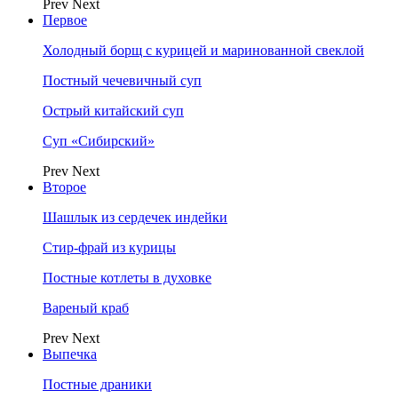
Prev
Next
Первое
Холодный борщ с курицей и маринованной свеклой
Постный чечевичный суп
Острый китайский суп
Суп «Сибирский»
Prev
Next
Второе
Шашлык из сердечек индейки
Стир-фрай из курицы
Постные котлеты в духовке
Вареный краб
Prev
Next
Выпечка
Постные драники