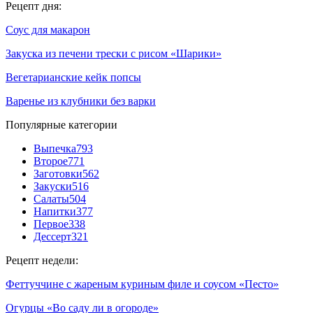
Рецепт дня:
Соус для макарон
Закуска из печени трески с рисом «Шарики»
Вегетарианские кейк попсы
Варенье из клубники без варки
Популярные категории
Выпечка
793
Второе
771
Заготовки
562
Закуски
516
Салаты
504
Напитки
377
Первое
338
Дессерт
321
Рецепт недели:
Феттуччине с жареным куриным филе и соусом «Песто»
Огурцы «Во саду ли в огороде»