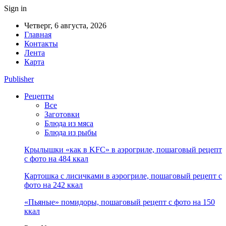
Sign in
Четверг, 6 августа, 2026
Главная
Контакты
Лента
Карта
Publisher
Рецепты
Все
Заготовки
Блюда из мяса
Блюда из рыбы
Крылышки «как в KFC» в аэрогриле, пошаговый рецепт
с фото на 484 ккал
Картошка с лисичками в аэрогриле, пошаговый рецепт с
фото на 242 ккал
«Пьяные» помидоры, пошаговый рецепт с фото на 150
ккал