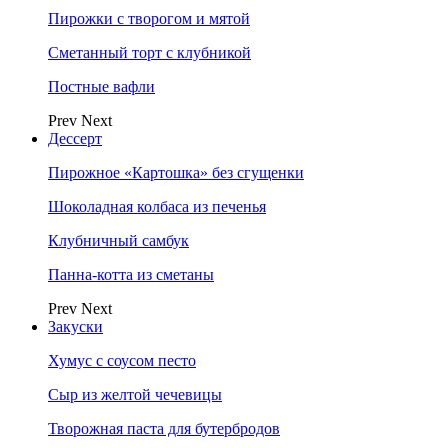
Пирожки с творогом и мятой
Сметанный торт с клубникой
Постные вафли
Prev
Next
Дессерт
Пирожное «Картошка» без сгущенки
Шоколадная колбаса из печенья
Клубничный самбук
Панна-котта из сметаны
Prev
Next
Закуски
Хумус с соусом песто
Сыр из желтой чечевицы
Творожная паста для бутербродов