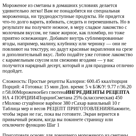
Мороженое из сметаны в домашних условиях делается
удивительно легко! Вам не понадобятся ни специальная
мороженица, ни труднодоступные продукты. Не придется
что-то долго варить, взбивать, следить и перемешивать. Но в
результате вы получите нежное, в меру сладкое лакомство с
молочным вкусом, не такое жирное, как пломбир, но тоже
приятно освежающее. Добавьте внутрь сублимированные
ягоды, например, малину, клубнику или чернику — они не
повлияют на текстуру, но дадут красивые вкрапления на срезе
и дополнительный вкус. Либо подайте уже готовое лакомство
с карамельным соусом или свежими ягодами — у вас
получится нарядный десерт, который и для праздника отлично
подойдет.
Сложность: Простые рецепты Калории: 600.45 ккал/порция
Порций: 4 Готовка: 15 мин Доп. время: 5 ч Б/Ж/У: 9.77 г/36.20
г/58.00МороженоеБез глютена
ИНГРЕДИЕНТЫ РЕЦЕПТА
НА 4 ПОРЦИИ4ПорцииСметана 25% (классическая) 450
гМолоко сгущённое варёное 380 гСахар ванильный 10 г
Таблица мер и весов РЕЦЕПТ ПРИГОТОВЛЕНИЯНажмите,
чтобы экран не гас, пока вы готовите. Экран вернется в
привычный режим, когда вы покинете страницу или
отключите функцию Шаг 1
Приготовьте основу для домашнего мороженого из сметаны.