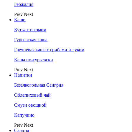
Гебжалия
Prev
Next
Каши
Кутья с изюмом
Гурьевская каша
Гречневая каша с грибами и луком
Каша по-гурьевски
Prev
Next
Напитки
Безалкогольная Сангрия
Облепиховый чай
Смузи овощной
Капучино
Prev
Next
Салаты