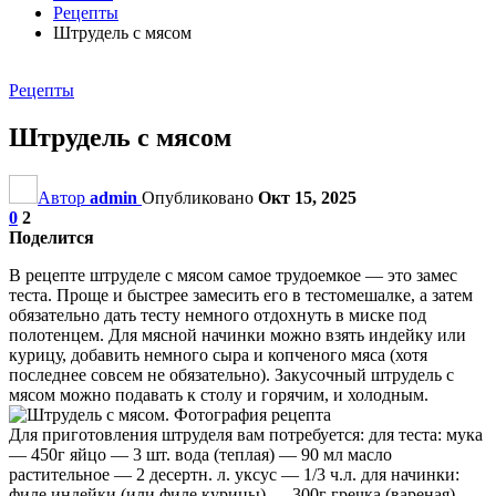
Рецепты
Штрудель с мясом
Рецепты
Штрудель с мясом
Автор
admin
Опубликовано
Окт 15, 2025
0
2
Поделится
В рецепте штруделе с мясом самое трудоемкое — это замес
теста. Проще и быстрее замесить его в тестомешалке, а затем
обязательно дать тесту немного отдохнуть в миске под
полотенцем. Для мясной начинки можно взять индейку или
курицу, добавить немного сыра и копченого мяса (хотя
последнее совсем не обязательно). Закусочный штрудель с
мясом можно подавать к столу и горячим, и холодным.
Для приготовления штруделя вам потребуется: для теста: мука
— 450г яйцо — 3 шт. вода (теплая) — 90 мл масло
растительное — 2 десертн. л. уксус — 1/3 ч.л. для начинки:
филе индейки (или филе курицы) — 300г гречка (вареная) —