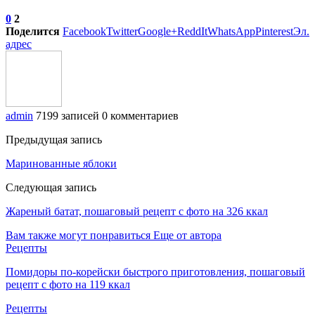
0
2
Поделится
Facebook
Twitter
Google+
ReddIt
WhatsApp
Pinterest
Эл.
адрес
admin
7199 записей
0 комментариев
Предыдущая запись
Маринованные яблоки
Следующая запись
Жареный батат, пошаговый рецепт с фото на 326 ккал
Вам также могут понравиться
Еще от автора
Рецепты
Помидоры по-корейски быстрого приготовления, пошаговый
рецепт с фото на 119 ккал
Рецепты