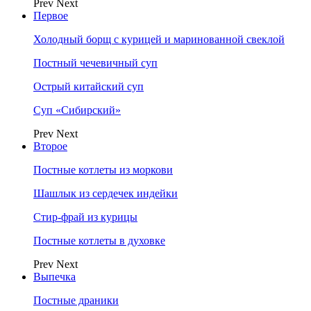
Prev
Next
Первое
Холодный борщ с курицей и маринованной свеклой
Постный чечевичный суп
Острый китайский суп
Суп «Сибирский»
Prev
Next
Второе
Постные котлеты из моркови
Шашлык из сердечек индейки
Стир-фрай из курицы
Постные котлеты в духовке
Prev
Next
Выпечка
Постные драники