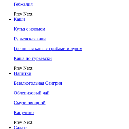
Гебжалия
Prev
Next
Каши
Кутья с изюмом
Гурьевская каша
Гречневая каша с грибами и луком
Каша по-гурьевски
Prev
Next
Напитки
Безалкогольная Сангрия
Облепиховый чай
Смузи овощной
Капучино
Prev
Next
Салаты