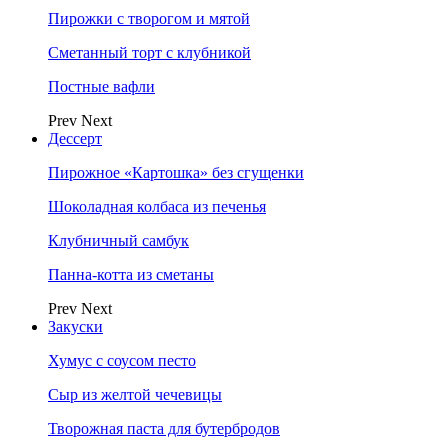
Пирожки с творогом и мятой
Сметанный торт с клубникой
Постные вафли
Prev
Next
Дессерт
Пирожное «Картошка» без сгущенки
Шоколадная колбаса из печенья
Клубничный самбук
Панна-котта из сметаны
Prev
Next
Закуски
Хумус с соусом песто
Сыр из желтой чечевицы
Творожная паста для бутербродов