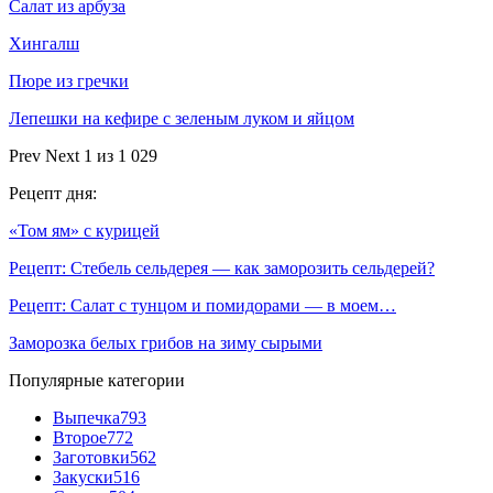
Салат из арбуза
Хингалш
Пюре из гречки
Лепешки на кефире с зеленым луком и яйцом
Prev
Next
1 из 1 029
Рецепт дня:
«Том ям» с курицей
Рецепт: Стебель сельдерея — как заморозить сельдерей?
Рецепт: Салат с тунцом и помидорами — в моем…
Заморозка белых грибов на зиму сырыми
Популярные категории
Выпечка
793
Второе
772
Заготовки
562
Закуски
516