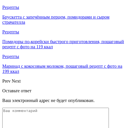
Рецепты
Брускетта с запечённым перцем, помидорами и сыром
страчателла
Рецепты
Помидоры по-корейски быстрого приготовления, пошаговый
рецепт с фото на 119 ккал
Рецепты
Маринад с кокосовым молоком, пошаговый рецепт с фото на
199 ккал
Prev
Next
Оставьте ответ
Ваш электронный адрес не будет опубликован.