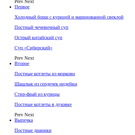
Prev
Next
Первое
Холодный борщ с курицей и маринованной свеклой
Постный чечевичный суп
Острый китайский суп
Суп «Сибирский»
Prev
Next
Второе
Постные котлеты из моркови
Шашлык из сердечек индейки
Стир-фрай из курицы
Постные котлеты в духовке
Prev
Next
Выпечка
Постные драники