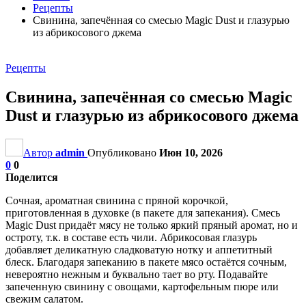
Рецепты
Свинина, запечённая со смесью Magic Dust и глазурью
из абрикосового джема
Рецепты
Свинина, запечённая со смесью Magic
Dust и глазурью из абрикосового джема
Автор
admin
Опубликовано
Июн 10, 2026
0
0
Поделится
Сочная, ароматная свинина с пряной корочкой,
приготовленная в духовке (в пакете для запекания). Смесь
Magic Dust придаёт мясу не только яркий пряный аромат, но и
остроту, т.к. в составе есть чили. Абрикосовая глазурь
добавляет деликатную сладковатую нотку и аппетитный
блеск. Благодаря запеканию в пакете мясо остаётся сочным,
невероятно нежным и буквально тает во рту. Подавайте
запеченную свинину с овощами, картофельным пюре или
свежим салатом.