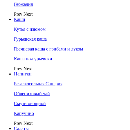
Гебжалия
Prev
Next
Каши
Кутья с изюмом
Гурьевская каша
Гречневая каша с грибами и луком
Каша по-гурьевски
Prev
Next
Напитки
Безалкогольная Сангрия
Облепиховый чай
Смузи овощной
Капучино
Prev
Next
Салаты