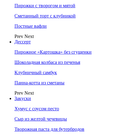
Пирожки с творогом и мятой
Сметанный торт с клубникой
Постные вафли
Prev
Next
Дессерт
Пирожное «Картошка» без сгущенки
Шоколадная колбаса из печенья
Клубничный самбук
Панна-котта из сметаны
Prev
Next
Закуски
Хумус с соусом песто
Сыр из желтой чечевицы
Творожная паста для бутербродов