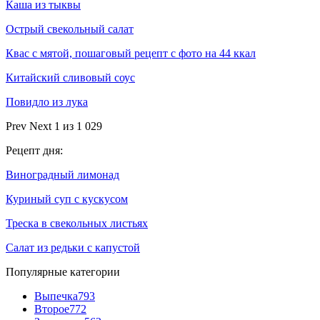
Каша из тыквы
Острый свекольный салат
Квас с мятой, пошаговый рецепт с фото на 44 ккал
Китайский сливовый соус
Повидло из лука
Prev
Next
1 из 1 029
Рецепт дня:
Виноградный лимонад
Куриный суп с кускусом
Треска в свекольных листьях
Салат из редьки с капустой
Популярные категории
Выпечка
793
Второе
772