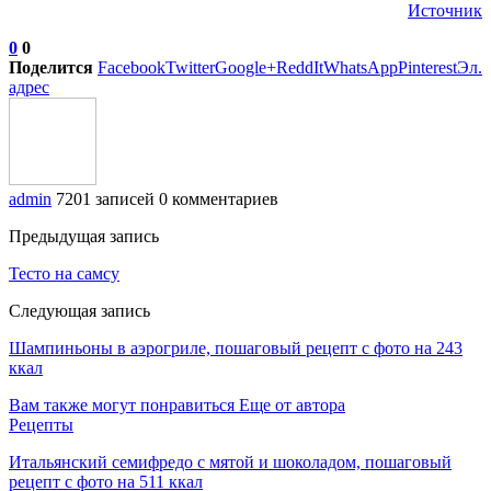
Источник
0
0
Поделится
Facebook
Twitter
Google+
ReddIt
WhatsApp
Pinterest
Эл.
адрес
admin
7201 записей
0 комментариев
Предыдущая запись
Тесто на самсу
Следующая запись
Шампиньоны в аэрогриле, пошаговый рецепт с фото на 243
ккал
Вам также могут понравиться
Еще от автора
Рецепты
Итальянский семифредо с мятой и шоколадом, пошаговый
рецепт с фото на 511 ккал