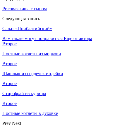
Рисовая каша с сыром
Следующая запись
Салат «Прибалтийский»
Вам также могут понравиться
Еще от автора
Второе
Постные котлеты из моркови
Второе
Шашлык из сердечек индейки
Второе
Стир-фрай из курицы
Второе
Постные котлеты в духовке
Prev
Next