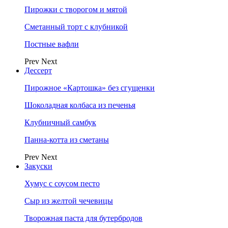
Пирожки с творогом и мятой
Сметанный торт с клубникой
Постные вафли
Prev
Next
Дессерт
Пирожное «Картошка» без сгущенки
Шоколадная колбаса из печенья
Клубничный самбук
Панна-котта из сметаны
Prev
Next
Закуски
Хумус с соусом песто
Сыр из желтой чечевицы
Творожная паста для бутербродов