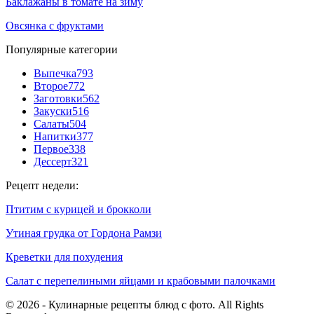
Баклажаны в томате на зиму
Овсянка с фруктами
Популярные категории
Выпечка
793
Второе
772
Заготовки
562
Закуски
516
Салаты
504
Напитки
377
Первое
338
Дессерт
321
Рецепт недели:
Птитим с курицей и брокколи
Утиная грудка от Гордона Рамзи
Креветки для похудения
Салат с перепелиными яйцами и крабовыми палочками
© 2026 - Кулинарные рецепты блюд с фото. All Rights