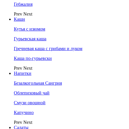
Гебжалия
Prev
Next
Каши
Кутья с изюмом
Гурьевская каша
Гречневая каша с грибами и луком
Каша по-гурьевски
Prev
Next
Напитки
Безалкогольная Сангрия
Облепиховый чай
Смузи овощной
Капучино
Prev
Next
Салаты