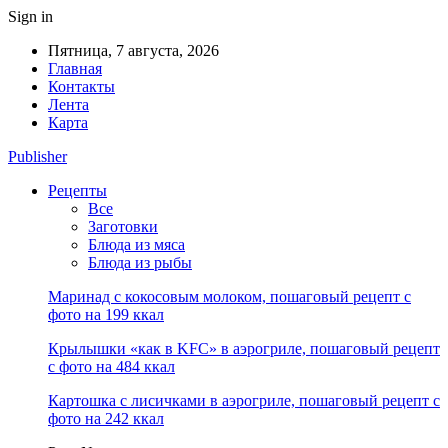
Sign in
Пятница, 7 августа, 2026
Главная
Контакты
Лента
Карта
Publisher
Рецепты
Все
Заготовки
Блюда из мяса
Блюда из рыбы
Маринад с кокосовым молоком, пошаговый рецепт с
фото на 199 ккал
Крылышки «как в KFC» в аэрогриле, пошаговый рецепт
с фото на 484 ккал
Картошка с лисичками в аэрогриле, пошаговый рецепт с
фото на 242 ккал