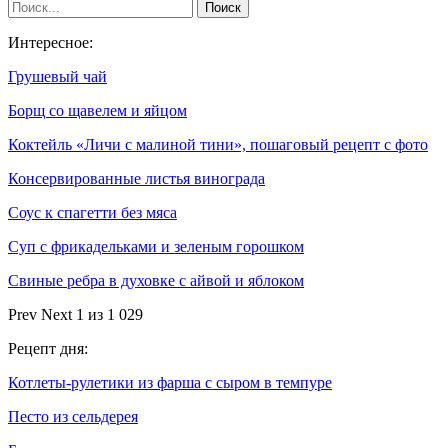
Интересное:
Грушевый чай
Борщ со щавелем и яйцом
Коктейль «Личи с малиной тини», пошаговый рецепт с фото
Консервированные листья винограда
Соус к спагетти без мяса
Суп с фрикадельками и зеленым горошком
Свиные ребра в духовке с айвой и яблоком
Prev
Next
1 из 1 029
Рецепт дня:
Котлеты-рулетики из фарша с сыром в темпуре
Песто из сельдерея