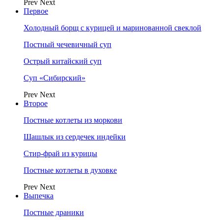
Prev
Next
Первое
Холодный борщ с курицей и маринованной свеклой
Постный чечевичный суп
Острый китайский суп
Суп «Сибирский»
Prev
Next
Второе
Постные котлеты из моркови
Шашлык из сердечек индейки
Стир-фрай из курицы
Постные котлеты в духовке
Prev
Next
Выпечка
Постные драники