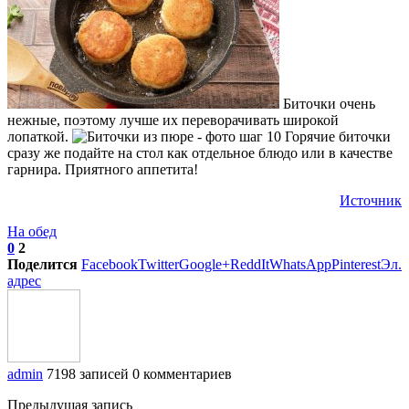
Биточки очень
нежные, поэтому лучше их переворачивать широкой
лопаткой.
Горячие биточки
сразу же подайте на стол как отдельное блюдо или в качестве
гарнира. Приятного аппетита!
Источник
На обед
0
2
Поделится
Facebook
Twitter
Google+
ReddIt
WhatsApp
Pinterest
Эл.
адрес
admin
7198 записей
0 комментариев
Предыдущая запись