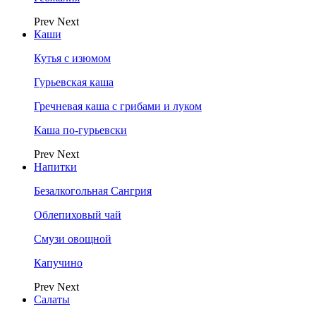
Prev
Next
Каши
Кутья с изюмом
Гурьевская каша
Гречневая каша с грибами и луком
Каша по-гурьевски
Prev
Next
Напитки
Безалкогольная Сангрия
Облепиховый чай
Смузи овощной
Капучино
Prev
Next
Салаты