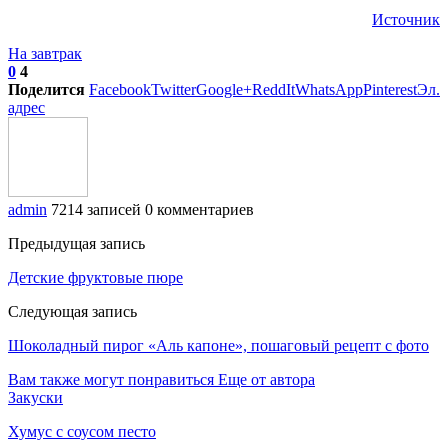
Источник
На завтрак
0
4
Поделится
Facebook
Twitter
Google+
ReddIt
WhatsApp
Pinterest
Эл.
адрес
admin
7214 записей
0 комментариев
Предыдущая запись
Детские фруктовые пюре
Следующая запись
Шоколадный пирог «Аль капоне», пошаговый рецепт с фото
Вам также могут понравиться
Еще от автора
Закуски
Хумус с соусом песто