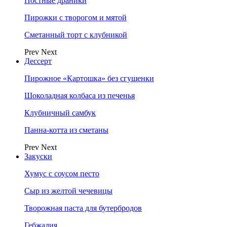
Постные драники
Пирожки с творогом и мятой
Сметанный торт с клубникой
Prev
Next
Дессерт
Пирожное «Картошка» без сгущенки
Шоколадная колбаса из печенья
Клубничный самбук
Панна-котта из сметаны
Prev
Next
Закуски
Хумус с соусом песто
Сыр из желтой чечевицы
Творожная паста для бутербродов
Гебжалия