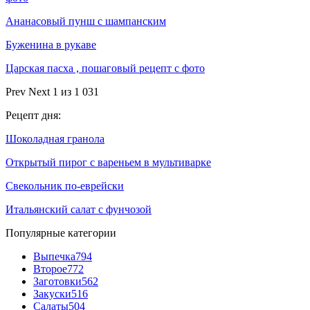
Ананасовый пунш с шампанским
Буженина в рукаве
Царская пасха , пошаговый рецепт с фото
Prev
Next
1 из 1 031
Рецепт дня:
Шоколадная гранола
Открытый пирог с вареньем в мультиварке
Свекольник по-еврейски
Итальянский салат с фунчозой
Популярные категории
Выпечка
794
Второе
772
Заготовки
562
Закуски
516
Салаты
504