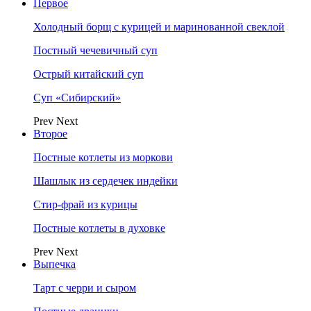
Первое
Холодный борщ с курицей и маринованной свеклой
Постный чечевичный суп
Острый китайский суп
Суп «Сибирский»
Prev
Next
Второе
Постные котлеты из моркови
Шашлык из сердечек индейки
Стир-фрай из курицы
Постные котлеты в духовке
Prev
Next
Выпечка
Тарт с черри и сыром