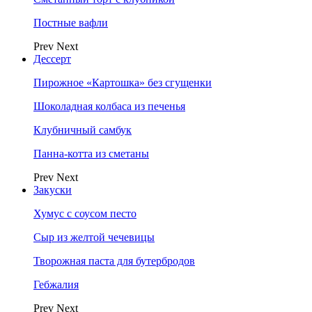
Постные вафли
Prev
Next
Дессерт
Пирожное «Картошка» без сгущенки
Шоколадная колбаса из печенья
Клубничный самбук
Панна-котта из сметаны
Prev
Next
Закуски
Хумус с соусом песто
Сыр из желтой чечевицы
Творожная паста для бутербродов
Гебжалия
Prev
Next