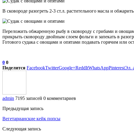
В сковороде разогреть 2-3 ст.л. растительного масла и обжарит
Переложить обжаренную рыбу в сковороду с грибами и овощами
прикрыть сковороду двойным слоем фольги и запекать в разогр
Готового судака с овощами и опятами подавать горячим или ос
0
0
Поделится
Facebook
Twitter
Google+
ReddIt
WhatsApp
Pinterest
Эл. 
admin
7195 записей
0 комментариев
Предыдущая запись
Вегетарианские кейк попсы
Следующая запись