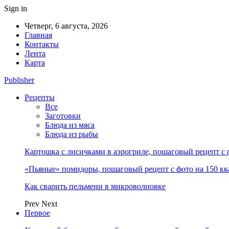
Sign in
Четверг, 6 августа, 2026
Главная
Контакты
Лента
Карта
Publisher
Рецепты
Все
Заготовки
Блюда из мяса
Блюда из рыбы
Картошка с лисичками в аэрогриле, пошаговый рецепт с 
«Пьяные» помидоры, пошаговый рецепт с фото на 150 кк
Как сварить пельмени в микроволновке
Prev
Next
Первое