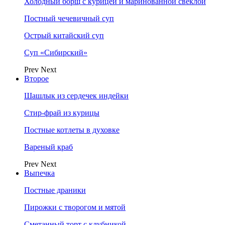
Холодный борщ с курицей и маринованной свеклой
Постный чечевичный суп
Острый китайский суп
Суп «Сибирский»
Prev
Next
Второе
Шашлык из сердечек индейки
Стир-фрай из курицы
Постные котлеты в духовке
Вареный краб
Prev
Next
Выпечка
Постные драники
Пирожки с творогом и мятой
Сметанный торт с клубникой