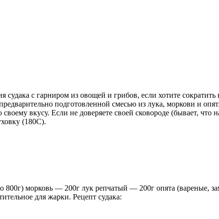
 судака с гарниром из овощей и грибов, если хотите сократить 
 предварительно подготовленной смесью из лука, моркови и опя
своему вкусу. Если не доверяете своей сковороде (бывает, что 
ховку (180С).
оло 800г) морковь — 200г лук репчатый — 200г опята (вареные,
тительное для жарки. Рецепт судака: