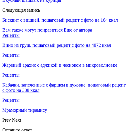
Вкусный шашлык из курицы
Следующая запись
Бисквит с вишней, пошаговый рецепт с фото на 164 ккал
Вам также могут понравиться
Еще от автора
Рецепты
Вино из груш, пошаговый рецепт с фото на 4872 ккал
Рецепты
Жареный арахис с аджикой и чесноком в микроволновке
Рецепты
Кабачки, запеченные с фаршем в духовке, пошаговый рецепт
с фото на 338 ккал
Рецепты
Мраморный тирамису
Prev
Next
Оставьте ответ