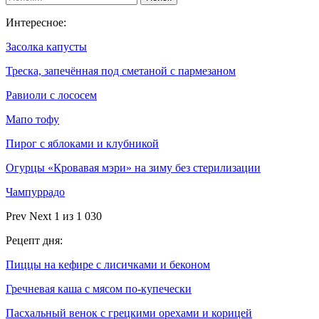
Интересное:
Засолка капусты
Треска, запечённая под сметаной с пармезаном
Равиоли с лососем
Мапо тофу
Пирог с яблоками и клубникой
Огурцы «Кровавая мэри» на зиму без стерилизации
Чампуррадо
Prev
Next
1 из 1 030
Рецепт дня:
Пиццы на кефире с лисичками и беконом
Гречневая каша с мясом по-купечески
Пасхальный венок с грецкими орехами и корицей