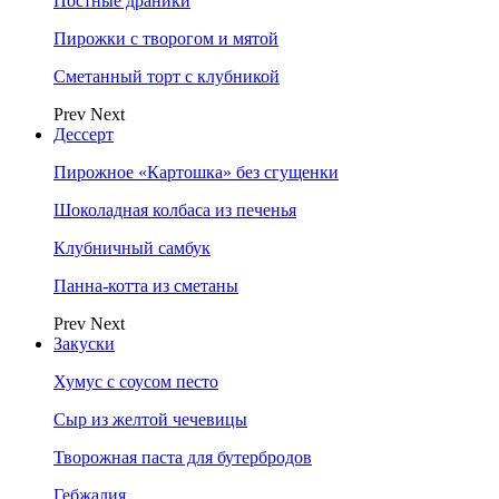
Постные драники
Пирожки с творогом и мятой
Сметанный торт с клубникой
Prev
Next
Дессерт
Пирожное «Картошка» без сгущенки
Шоколадная колбаса из печенья
Клубничный самбук
Панна-котта из сметаны
Prev
Next
Закуски
Хумус с соусом песто
Сыр из желтой чечевицы
Творожная паста для бутербродов
Гебжалия