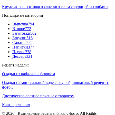
Круассаны из готового слоеного теста с курицей и грибами
Популярные категории
Выпечка
794
Второе
772
Заготовки
562
Закуски
516
Салаты
504
Напитки
377
Первое
338
Дессерт
321
Рецепт недели:
Оладьи из кабачков с беконом
Оладьи на минеральной воде с грушей, пошаговый рецепт с
фото…
Диетическое овсяное печенье с творогом
Каша гречневая
© 2026 - Кулинарные рецепты блюд с фото. All Rights