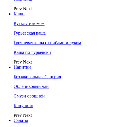
Prev
Next
Каши
Кутья с изюмом
Гурьевская каша
Гречневая каша с грибами и луком
Каша по-гурьевски
Prev
Next
Напитки
Безалкогольная Сангрия
Облепиховый чай
Смузи овощной
Капучино
Prev
Next
Салаты