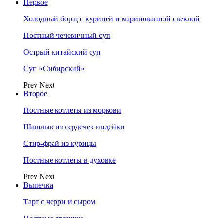
Первое
Холодный борщ с курицей и маринованной свеклой
Постный чечевичный суп
Острый китайский суп
Суп «Сибирский»
Prev
Next
Второе
Постные котлеты из моркови
Шашлык из сердечек индейки
Стир-фрай из курицы
Постные котлеты в духовке
Prev
Next
Выпечка
Тарт с черри и сыром