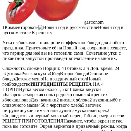
gastronom
1Комментировать
Новый год в
русском стиле К рецепту
Утка с яблоками – шикарное и эффектное блюдо для любого
праздника. Приготовьте её на Новый год, сохранив в секрете,
что гарнир для неё вы не готовили сами. Сочетание утки с
пикантной капустой произведёт впечатление на многих.
Сложность: сложно Порций: 4 Готовка: 3 ч Доп. время: 24
чДуховкаРусская кухняОбедВторое блюдоОсновное
блюдоДетское менюНа праздничный столНовый
годРождество
ИНГРЕДИЕНТЫ РЕЦЕПТА
НА 4
ПОРЦИИутка весом около 1,5 кг1 банка закуски
«Баварская»морская соль среднего помола4 крепких
яблокаклюкваДля начинки2 кислых яблока2 луковицы60 г
сливочного масла450 г черствого хлеба5 веточек
петрушкисухой тимьян или душицамускатный орех2
яйцаводасоль и черный молотый перец Таблица мер и весов
РЕЦЕПТ ПРИГОТОВЛЕНИЯНажмите, чтобы экран не гас,
пока вы готовите. Экран вернется в привычный режим, когда