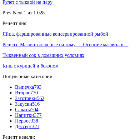
Рулет с тыквой на пару
Prev
Next
1 из 1 028
Рецепт дня:
Яйца, фаршированные консервированной рыбой
Рецепт: Маслята жареные на зиму — Осенние маслята в…
Тыквенный сок в домашних условиях
Киш с курицей и беконом
Популярные категории
Выпечка
793
Второе
770
Заготовки
562
Закуски
516
Салаты
504
Напитки
377
Первое
338
Дессерт
321
Рецепт недели: