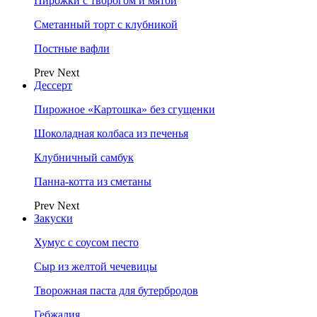
Пирожки с творогом и мятой
Сметанный торт с клубникой
Постные вафли
Prev
Next
Дессерт
Пирожное «Картошка» без сгущенки
Шоколадная колбаса из печенья
Клубничный самбук
Панна-котта из сметаны
Prev
Next
Закуски
Хумус с соусом песто
Сыр из желтой чечевицы
Творожная паста для бутербродов
Гебжалия