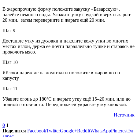
В жаропрочную форму положите закуску «Баварскую»,
налейте немного воды. Уложите утку грудкой вверх и жарьте
20 мин., затем переверните и жарьте ещё 20 мин.
Шаг 9
Достаньте утку из духовки и наколите кожу утки во многих
местах иглой, держа её почти параллельно тушке и стараясь не
проколоть мясо.
Шаг 10
Яблоки нарежьте на ломтики и положите в жаровню на
капусту.
Шаг 11
Убавьте огонь до 180°С и жарьте утку ещё 15–20 мин. или до
полной готовности. Перед подачей украсьте утку клюквой.
Источник
0
1
Поделится
Facebook
Twitter
Google+
ReddIt
WhatsApp
Pinterest
Эл.
адрес