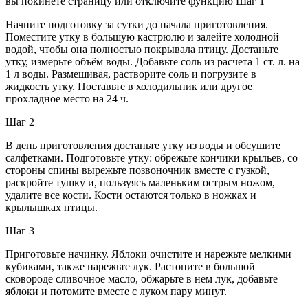
вы покинете страницу или отключите функцию Шаг 1
Начните подготовку за сутки до начала приготовления.
Поместите утку в большую кастрюлю и залейте холодной
водой, чтобы она полностью покрывала птицу. Достаньте
утку, измерьте объём воды. Добавьте соль из расчета 1 ст. л. на
1 л воды. Размешивая, растворите соль и погрузите в
жидкость утку. Поставьте в холодильник или другое
прохладное место на 24 ч.
Шаг 2
В день приготовления достаньте утку из воды и обсушите
салфетками. Подготовьте утку: обрежьте кончики крыльев, со
стороны спины вырежьте позвоночник вместе с гузкой,
раскройте тушку и, пользуясь маленьким острым ножом,
удалите все кости. Кости остаются только в ножках и
крылышках птицы.
Шаг 3
Приготовьте начинку. Яблоки очистите и нарежьте мелкими
кубиками, также нарежьте лук. Растопите в большой
сковороде сливочное масло, обжарьте в нем лук, добавьте
яблоки и потомите вместе с луком пару минут.