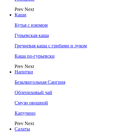
Prev
Next
Каши
Кутья с изюмом
Гурьевская каша
Гречневая каша с грибами и луком
Каша по-гурьевски
Prev
Next
Напитки
Безалкогольная Сангрия
Облепиховый чай
Смузи овощной
Капучино
Prev
Next
Салаты