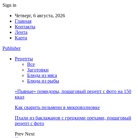
Sign in
Четверг, 6 августа, 2026
Главная
Контакты
Лента
Карта
Publisher
Рецепты
Все
Заготовки
Блюда из мяса
Блюда из рыбы
«Пьяные» помидоры, пошаговый рецепт с фото на 150
ккал
Как сварить пельмени в микроволновке
Пхали из баклажанов с грецкими орехами, пошаговый
рецепт с фото
Prev
Next