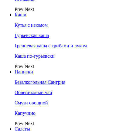
Prev
Next
Каши
Кутья с изюмом
Гурьевская каша
Гречневая каша с грибами и луком
Каша по-гурьевски
Prev
Next
Напитки
Безалкогольная Сангрия
Облепиховый чай
Смузи овощной
Капучино
Prev
Next
Салаты