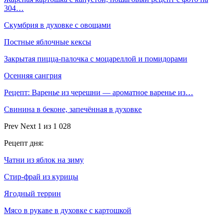
304…
Скумбрия в духовке с овощами
Постные яблочные кексы
Закрытая пицца-палочка с моцареллой и помидорами
Осенняя сангрия
Рецепт: Варенье из черешни — ароматное варенье из…
Свинина в беконе, запечённая в духовке
Prev
Next
1 из 1 028
Рецепт дня:
Чатни из яблок на зиму
Стир-фрай из курицы
Ягодный террин
Мясо в рукаве в духовке с картошкой