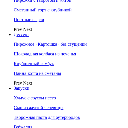
Пирожки с творогом и мятой
Сметанный торт с клубникой
Постные вафли
Prev
Next
Дессерт
Пирожное «Картошка» без сгущенки
Шоколадная колбаса из печенья
Клубничный самбук
Панна-котта из сметаны
Prev
Next
Закуски
Хумус с соусом песто
Сыр из желтой чечевицы
Творожная паста для бутербродов
Гебжалия