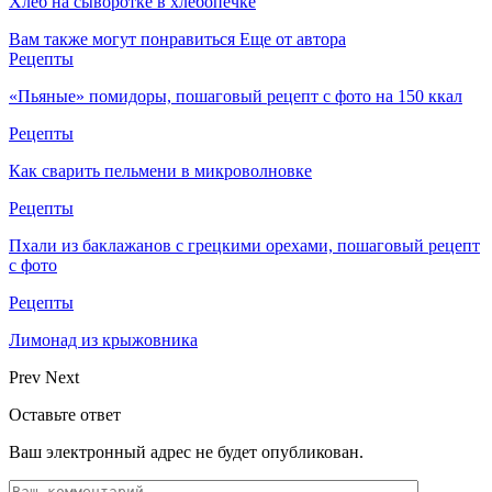
Хлеб на сыворотке в хлебопечке
Вам также могут понравиться
Еще от автора
Рецепты
«Пьяные» помидоры, пошаговый рецепт с фото на 150 ккал
Рецепты
Как сварить пельмени в микроволновке
Рецепты
Пхали из баклажанов с грецкими орехами, пошаговый рецепт
с фото
Рецепты
Лимонад из крыжовника
Prev
Next
Оставьте ответ
Ваш электронный адрес не будет опубликован.