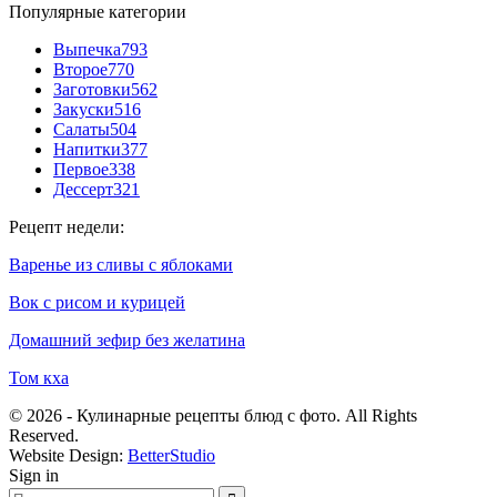
Популярные категории
Выпечка
793
Второе
770
Заготовки
562
Закуски
516
Салаты
504
Напитки
377
Первое
338
Дессерт
321
Рецепт недели:
Варенье из сливы с яблоками
Вок с рисом и курицей
Домашний зефир без желатина
Том кха
© 2026 - Кулинарные рецепты блюд с фото. All Rights
Reserved.
Website Design:
BetterStudio
Sign in