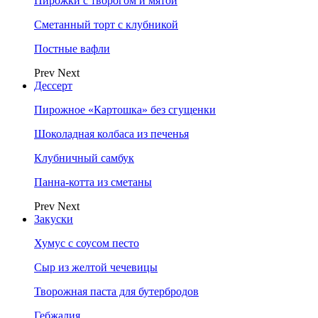
Пирожки с творогом и мятой
Сметанный торт с клубникой
Постные вафли
Prev
Next
Дессерт
Пирожное «Картошка» без сгущенки
Шоколадная колбаса из печенья
Клубничный самбук
Панна-котта из сметаны
Prev
Next
Закуски
Хумус с соусом песто
Сыр из желтой чечевицы
Творожная паста для бутербродов
Гебжалия