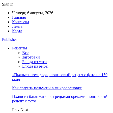
Sign in
Четверг, 6 августа, 2026
Главная
Контакты
Лента
Карта
Publisher
Рецепты
Все
Заготовки
Блюда из мяса
Блюда из рыбы
«Пьяные» помидоры, пошаговый рецепт с фото на 150
ккал
Как сварить пельмени в микроволновке
Пхали из баклажанов с грецкими орехами, пошаговый
рецепт с фото
Prev
Next