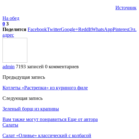
Источник
На обед
0
3
Поделится
Facebook
Twitter
Google+
ReddIt
WhatsApp
Pinterest
Эл.
адрес
admin
7193 записей
0 комментариев
Предыдущая запись
Котлеты «Растрепки» из куриного филе
Следующая запись
Зеленый борщ из крапивы
Вам также могут понравиться
Еще от автора
Салаты
Салат «Оливье» классический с колбасой