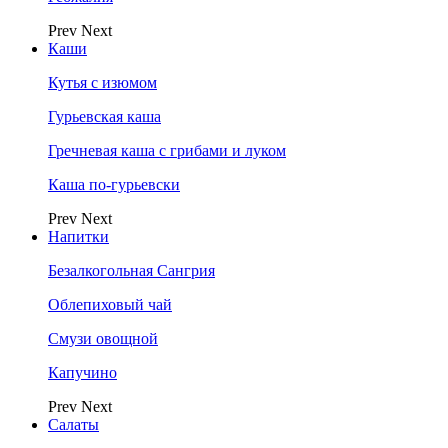
Prev
Next
Каши
Кутья с изюмом
Гурьевская каша
Гречневая каша с грибами и луком
Каша по-гурьевски
Prev
Next
Напитки
Безалкогольная Сангрия
Облепиховый чай
Смузи овощной
Капучино
Prev
Next
Салаты