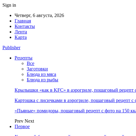
Sign in
Четверг, 6 августа, 2026
Главная
Контакты
Лента
Карта
Publisher
Рецепты
Все
Заготовки
Блюда из мяса
Блюда из рыбы
Крылышки «как в KFC» в аэрогриле, пошаговый рецепт с
Картошка с лисичками в аэрогриле, пошаговый рецепт с 
«Пьяные» помидоры, пошаговый рецепт с фото на 150 кк
Prev
Next
Первое