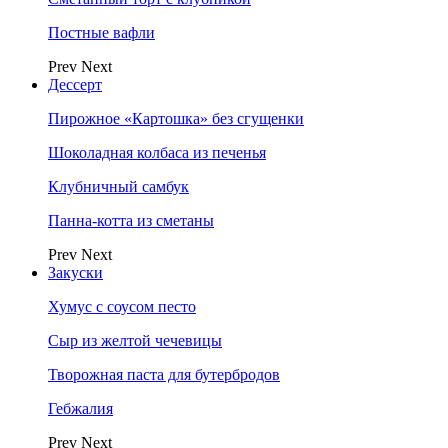
Постные вафли
Prev
Next
Дессерт
Пирожное «Картошка» без сгущенки
Шоколадная колбаса из печенья
Клубничный самбук
Панна-котта из сметаны
Prev
Next
Закуски
Хумус с соусом песто
Сыр из желтой чечевицы
Творожная паста для бутербродов
Гебжалия
Prev
Next