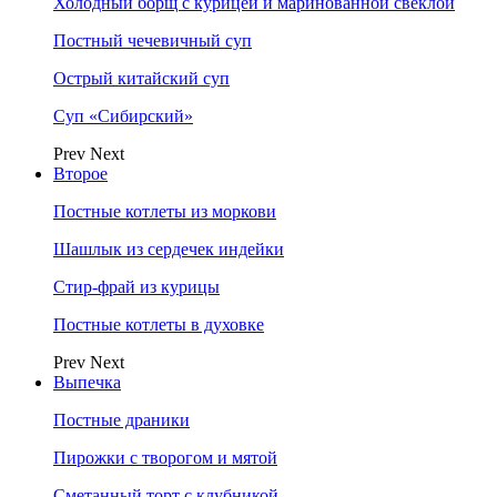
Холодный борщ с курицей и маринованной свеклой
Постный чечевичный суп
Острый китайский суп
Суп «Сибирский»
Prev
Next
Второе
Постные котлеты из моркови
Шашлык из сердечек индейки
Стир-фрай из курицы
Постные котлеты в духовке
Prev
Next
Выпечка
Постные драники
Пирожки с творогом и мятой
Сметанный торт с клубникой