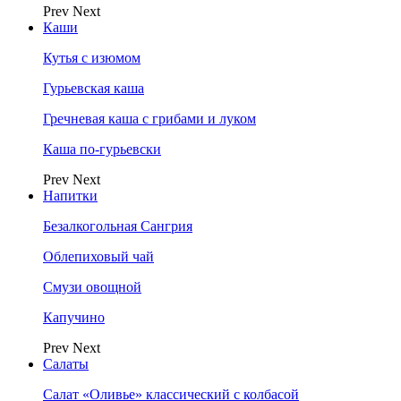
Prev
Next
Каши
Кутья с изюмом
Гурьевская каша
Гречневая каша с грибами и луком
Каша по-гурьевски
Prev
Next
Напитки
Безалкогольная Сангрия
Облепиховый чай
Смузи овощной
Капучино
Prev
Next
Салаты
Салат «Оливье» классический с колбасой