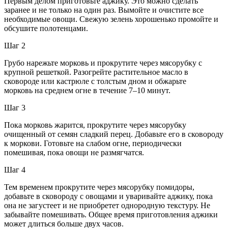
Первым делом приготовьте аджику. Это можно сделать
заранее и не только на один раз. Вымойте и очистите все
необходимые овощи. Свежую зелень хорошенько промойте и
обсушите полотенцами.
Шаг 2
Грубо нарежьте морковь и прокрутите через мясорубку с
крупной решеткой. Разогрейте растительное масло в
сковороде или кастрюле с толстым дном и обжарьте
морковь на среднем огне в течение 7–10 минут.
Шаг 3
Пока морковь жарится, прокрутите через мясорубку
очищенный от семян сладкий перец. Добавьте его в сковороду
к моркови. Готовьте на слабом огне, периодически
помешивая, пока овощи не размягчатся.
Шаг 4
Тем временем прокрутите через мясорубку помидоры,
добавьте в сковороду с овощами и уваривайте аджику, пока
она не загустеет и не приобретет однородную текстуру. Не
забывайте помешивать. Общее время приготовления аджики
может длиться больше двух часов.