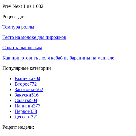
Prev
Next
1 из 1 032
Рецепт дня:
Темпура роллы
Тесто на молоке для пирожков
Салат к шашлыкам
Как приготовить люля кебаб из баранины на мангале
Популярные категории
Выпечка
794
Второе
772
Заготовки
562
Закуски
516
Салаты
504
Напитки
377
Первое
338
Дессерт
321
Рецепт недели: