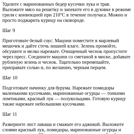
Удалите с маринованных бедер кусочки лука и трав.
Выложите мясо на решетку и запеките его в духовке в режиме
гриля с конвекцией при 210°С в течение получаса. Можно и
просто поджарить курицу на сковороде.
Шаг 9
Приготовьте белый соус. Мацони поместите в марлевый
мешочек и дайте стечь лишней влаге. Зелень промойте,
обсушите и мелко нарежьте. Очищенный чеснок пропустите
через пресс. Соедините мацони со сметаной в миске, добавьте
рубленую зелень и чеснок. Тщательно перемешайте,
приправьте солью и, по желанию, черным перцем.
Шаг 10
Подготовьте начинку для бурума. Нарежьте помидоры
маленькими кусочками, маринованные огурцы — тонкими
ломтиками, красный лук — полукольцами. Готовую курицу
также нарежьте небольшими кусочками.
Шаг 11
Разверните лист лаваша и смажьте его аджикой. Выложите
слоями красный лук, помидоры, маринованные огурцы и