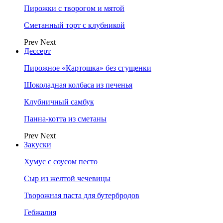
Пирожки с творогом и мятой
Сметанный торт с клубникой
Prev
Next
Дессерт
Пирожное «Картошка» без сгущенки
Шоколадная колбаса из печенья
Клубничный самбук
Панна-котта из сметаны
Prev
Next
Закуски
Хумус с соусом песто
Сыр из желтой чечевицы
Творожная паста для бутербродов
Гебжалия