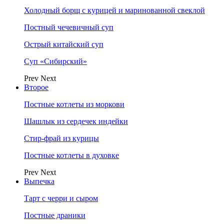
Холодный борщ с курицей и маринованной свеклой
Постный чечевичный суп
Острый китайский суп
Суп «Сибирский»
Prev
Next
Второе
Постные котлеты из моркови
Шашлык из сердечек индейки
Стир-фрай из курицы
Постные котлеты в духовке
Prev
Next
Выпечка
Тарт с черри и сыром
Постные драники