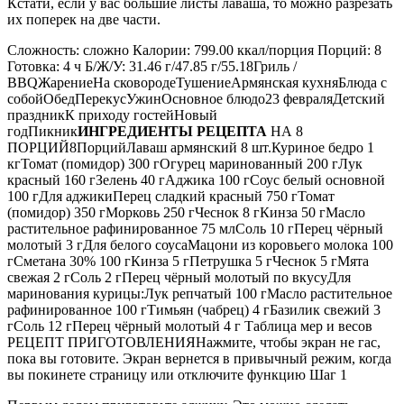
Кстати, если у вас большие листы лаваша, то можно разрезать
их поперек на две части.
Сложность: сложно Калории: 799.00 ккал/порция Порций: 8
Готовка: 4 ч Б/Ж/У: 31.46 г/47.85 г/55.18Гриль /
BBQЖарениеНа сковородеТушениеАрмянская кухняБлюда с
собойОбедПерекусУжинОсновное блюдо23 февраляДетский
праздникК приходу гостейНовый
годПикник
ИНГРЕДИЕНТЫ РЕЦЕПТА
НА 8
ПОРЦИЙ8ПорцийЛаваш армянский 8 шт.Куриное бедро 1
кгТомат (помидор) 300 гОгурец маринованный 200 гЛук
красный 160 гЗелень 40 гАджика 100 гСоус белый основной
100 гДля аджикиПерец сладкий красный 750 гТомат
(помидор) 350 гМорковь 250 гЧеснок 8 гКинза 50 гМасло
растительное рафинированное 75 млСоль 10 гПерец чёрный
молотый 3 гДля белого соусаМацони из коровьего молока 100
гСметана 30% 100 гКинза 5 гПетрушка 5 гЧеснок 5 гМята
свежая 2 гСоль 2 гПерец чёрный молотый по вкусуДля
маринования курицы:Лук репчатый 100 гМасло растительное
рафинированное 100 гТимьян (чабрец) 4 гБазилик свежий 3
гСоль 12 гПерец чёрный молотый 4 г Таблица мер и весов
РЕЦЕПТ ПРИГОТОВЛЕНИЯНажмите, чтобы экран не гас,
пока вы готовите. Экран вернется в привычный режим, когда
вы покинете страницу или отключите функцию Шаг 1