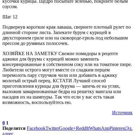
кусочки курицы. Щедро посыпьте зеленью, покройте белым
соусом.
Шаг 12
Подвернув короткие края лаваша, сверните плотный рулет по
длинной стороне листа. Запеките бурум с курицей в
двухсторонем гриле или на сковороде-гриль под небольшим
прессом до румяных полосочек.
ХОЗЯЙКЕ НА ЗАМЕТКУ Свежие помидоры в рецепте
аджики для бурума с курицей можно заменить
консервированные в собственном соку или на томатное пюре.
Любители острого могут вместе со сладким перцем
перемолоть пару стручков чили или добавить в аджику
молотый острый перец. КСТАТИ Лучший способ
приготовления курицы для бурума — запечь ее на углях,
выложив замаринованные бедра на решетку мангала или
насадив их на шампуры. Так что если у вас есть такая
возможность, воспользуйтесь ею.
Источник
0
1
Поделится
Facebook
Twitter
Google+
ReddIt
WhatsApp
Pinterest
Эл.
адрес