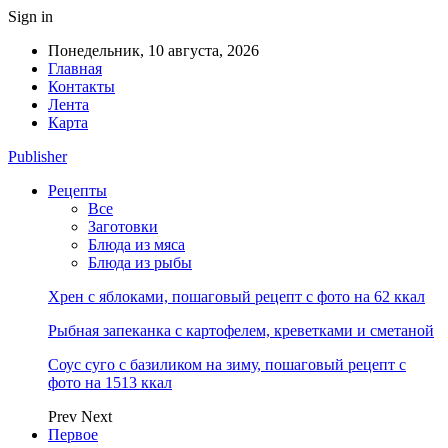
Sign in
Понедельник, 10 августа, 2026
Главная
Контакты
Лента
Карта
Publisher
Рецепты
Все
Заготовки
Блюда из мяса
Блюда из рыбы
Хрен с яблоками, пошаговый рецепт с фото на 62 ккал
Рыбная запеканка с картофелем, креветками и сметаной
Соус суго с базиликом на зиму, пошаговый рецепт с
фото на 1513 ккал
Prev
Next
Первое