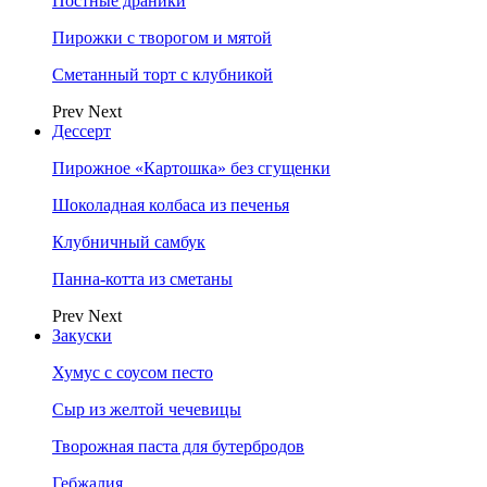
Постные драники
Пирожки с творогом и мятой
Сметанный торт с клубникой
Prev
Next
Дессерт
Пирожное «Картошка» без сгущенки
Шоколадная колбаса из печенья
Клубничный самбук
Панна-котта из сметаны
Prev
Next
Закуски
Хумус с соусом песто
Сыр из желтой чечевицы
Творожная паста для бутербродов
Гебжалия