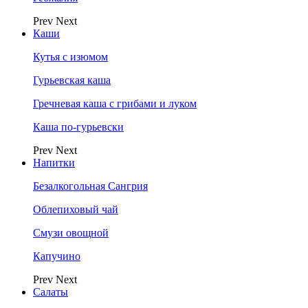
Prev
Next
Каши
Кутья с изюмом
Гурьевская каша
Гречневая каша с грибами и луком
Каша по-гурьевски
Prev
Next
Напитки
Безалкогольная Сангрия
Облепиховый чай
Смузи овощной
Капучино
Prev
Next
Салаты