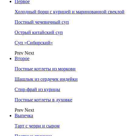
Первое
Холодный борщ с курицей и маринованной свеклой
Постный чечевичный суп
Острый китайский суп
Суп «Сибирский»
Prev
Next
Второе
Постные котлеты из моркови
Шашлык из сердечек индейки
Стир-фрай из курицы
Постные котлеты в духовке
Prev
Next
Выпечка
Тарт с черри и сыром