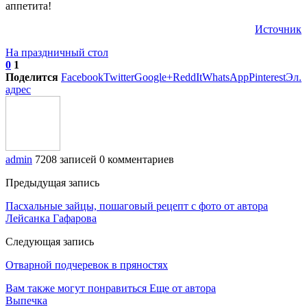
аппетита!
Источник
На праздничный стол
0
1
Поделится
Facebook
Twitter
Google+
ReddIt
WhatsApp
Pinterest
Эл.
адрес
admin
7208 записей
0 комментариев
Предыдущая запись
Пасхальные зайцы, пошаговый рецепт с фото от автора
Лейсанка Гафарова
Следующая запись
Отварной подчеревок в пряностях
Вам также могут понравиться
Еще от автора
Выпечка