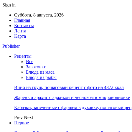
Sign in
Суббота, 8 августа, 2026
Главная
Контакты
Лента
Карта
Publisher
Рецепты
Все
Заготовки
Блюда из мяса
Блюда из рыбы
Вино из груш, пошаговый рецепт с фото на 4872 ккал
Жареный арахис с аджикой и чесноком в микроволновке
Кабачки, запеченные с фаршем в духовке, пошаговый реце
Prev
Next
Первое