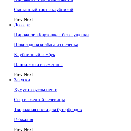
Сметанный торт с клубникой
Prev
Next
Дессерт
Пирожное «Картошка» без сгущенки
Шоколадная колбаса из печенья
Клубничный самбук
Панна-котта из сметаны
Prev
Next
Закуски
Хумус с соусом песто
Сыр из желтой чечевицы
Творожная паста для бутербродов
Гебжалия
Prev
Next