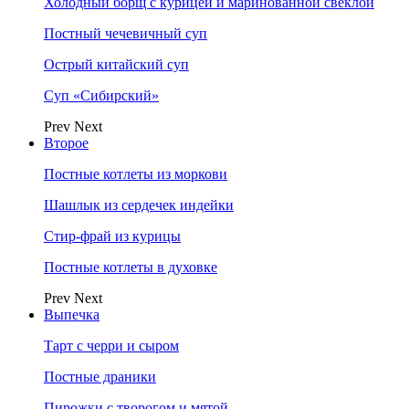
Холодный борщ с курицей и маринованной свеклой
Постный чечевичный суп
Острый китайский суп
Суп «Сибирский»
Prev
Next
Второе
Постные котлеты из моркови
Шашлык из сердечек индейки
Стир-фрай из курицы
Постные котлеты в духовке
Prev
Next
Выпечка
Тарт с черри и сыром
Постные драники
Пирожки с творогом и мятой