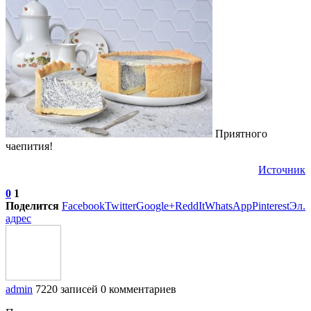
Приятного
чаепития!
Источник
0
1
Поделится
Facebook
Twitter
Google+
ReddIt
WhatsApp
Pinterest
Эл.
адрес
admin
7220 записей
0 комментариев