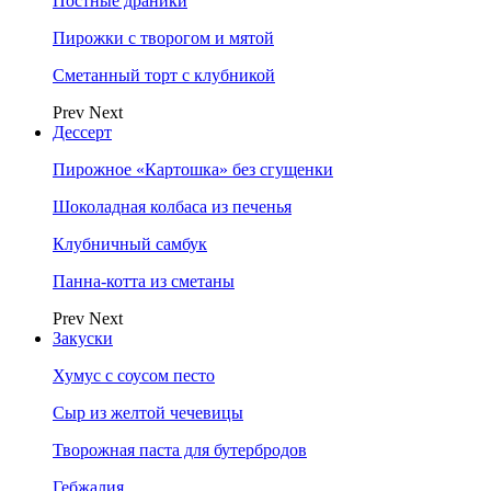
Постные драники
Пирожки с творогом и мятой
Сметанный торт с клубникой
Prev
Next
Дессерт
Пирожное «Картошка» без сгущенки
Шоколадная колбаса из печенья
Клубничный самбук
Панна-котта из сметаны
Prev
Next
Закуски
Хумус с соусом песто
Сыр из желтой чечевицы
Творожная паста для бутербродов
Гебжалия