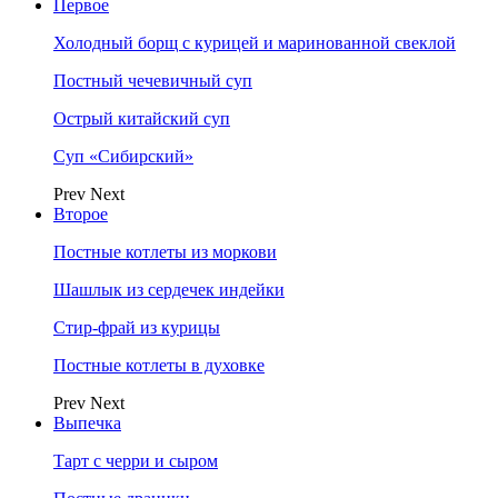
Первое
Холодный борщ с курицей и маринованной свеклой
Постный чечевичный суп
Острый китайский суп
Суп «Сибирский»
Prev
Next
Второе
Постные котлеты из моркови
Шашлык из сердечек индейки
Стир-фрай из курицы
Постные котлеты в духовке
Prev
Next
Выпечка
Тарт с черри и сыром