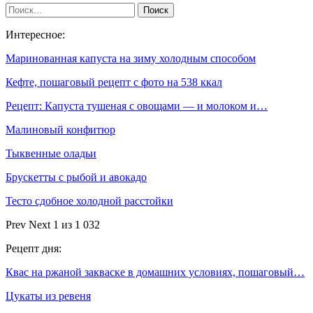
Интересное:
Маринованная капуста на зиму холодным способом
Кефте, пошаговый рецепт с фото на 538 ккал
Рецепт: Капуста тушеная с овощами — и молоком и…
Малиновый конфитюр
Тыквенные оладьи
Брускетты с рыбой и авокадо
Тесто сдобное холодной расстойки
Prev
Next
1 из 1 032
Рецепт дня:
Квас на ржаной закваске в домашних условиях, пошаговый…
Цукаты из ревеня