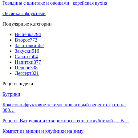
Говядина с шиитаке и овощами | корейская кухня
Овсянка с фруктами
Популярные категории
Выпечка
794
Второе
772
Заготовки
562
Закуски
516
Салаты
504
Напитки
377
Первое
338
Дессерт
321
Рецепт недели:
Бутрики
Кокосово-фруктовое эскимо, пошаговый рецепт с фото на
308…
Рецепт: Ватрушки из творожного теста с клубникой — В…
Компот из вишни и клубники на зиму