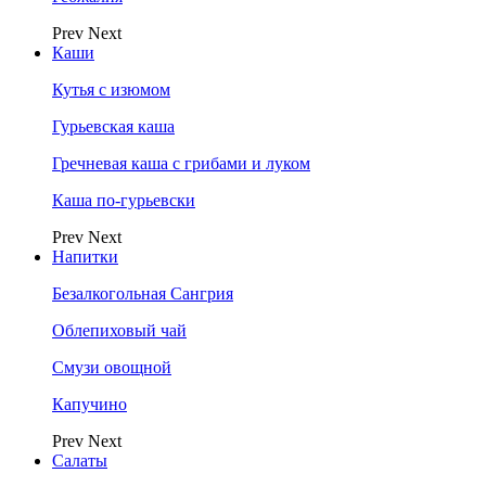
Prev
Next
Каши
Кутья с изюмом
Гурьевская каша
Гречневая каша с грибами и луком
Каша по-гурьевски
Prev
Next
Напитки
Безалкогольная Сангрия
Облепиховый чай
Смузи овощной
Капучино
Prev
Next
Салаты