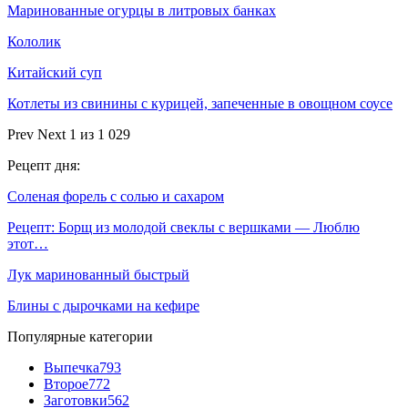
Маринованные огурцы в литровых банках
Кололик
Китайский суп
Котлеты из свинины с курицей, запеченные в овощном соусе
Prev
Next
1 из 1 029
Рецепт дня:
Соленая форель с солью и сахаром
Рецепт: Борщ из молодой свеклы с вершками — Люблю
этот…
Лук маринованный быстрый
Блины с дырочками на кефире
Популярные категории
Выпечка
793
Второе
772
Заготовки
562