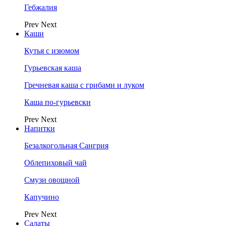
Гебжалия
Prev
Next
Каши
Кутья с изюмом
Гурьевская каша
Гречневая каша с грибами и луком
Каша по-гурьевски
Prev
Next
Напитки
Безалкогольная Сангрия
Облепиховый чай
Смузи овощной
Капучино
Prev
Next
Салаты