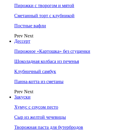
Пирожки с творогом и мятой
Сметанный торт с клубникой
Постные вафли
Prev
Next
Дессерт
Пирожное «Картошка» без сгущенки
Шоколадная колбаса из печенья
Клубничный самбук
Панна-котта из сметаны
Prev
Next
Закуски
Хумус с соусом песто
Сыр из желтой чечевицы
Творожная паста для бутербродов