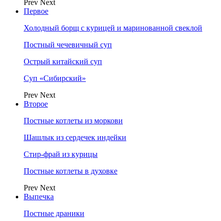
Prev
Next
Первое
Холодный борщ с курицей и маринованной свеклой
Постный чечевичный суп
Острый китайский суп
Суп «Сибирский»
Prev
Next
Второе
Постные котлеты из моркови
Шашлык из сердечек индейки
Стир-фрай из курицы
Постные котлеты в духовке
Prev
Next
Выпечка
Постные драники