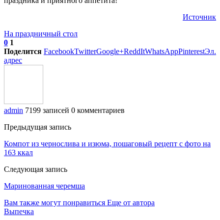
праздника и приятного аппетита!
Источник
На праздничный стол
0
1
Поделится
Facebook
Twitter
Google+
ReddIt
WhatsApp
Pinterest
Эл.
адрес
admin
7199 записей
0 комментариев
Предыдущая запись
Компот из чернослива и изюма, пошаговый рецепт с фото на
163 ккал
Следующая запись
Маринованная черемша
Вам также могут понравиться
Еще от автора
Выпечка