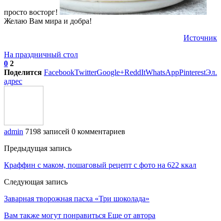
просто восторг!
Желаю Вам мира и добра!
Источник
На праздничный стол
0
2
Поделится
Facebook
Twitter
Google+
ReddIt
WhatsApp
Pinterest
Эл.
адрес
admin
7198 записей
0 комментариев
Предыдущая запись
Краффин с маком, пошаговый рецепт с фото на 622 ккал
Следующая запись
Заварная творожная пасха «Три шоколада»
Вам также могут понравиться
Еще от автора