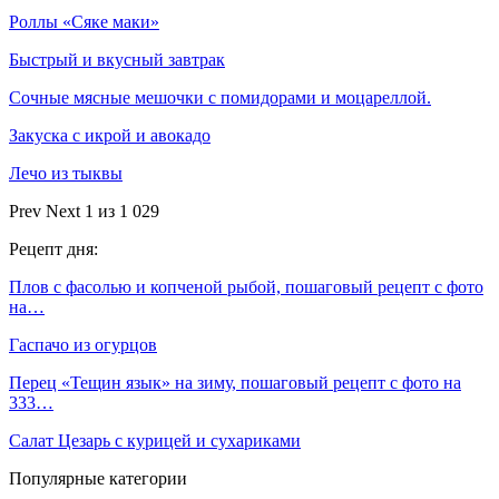
Роллы «Сяке маки»
Быстрый и вкусный завтрак
Сочные мясные мешочки с помидорами и моцареллой.
Закуска с икрой и авокадо
Лечо из тыквы
Prev
Next
1 из 1 029
Рецепт дня:
Плов с фасолью и копченой рыбой, пошаговый рецепт с фото
на…
Гаспачо из огурцов
Перец «Тещин язык» на зиму, пошаговый рецепт с фото на
333…
Салат Цезарь с курицей и сухариками
Популярные категории