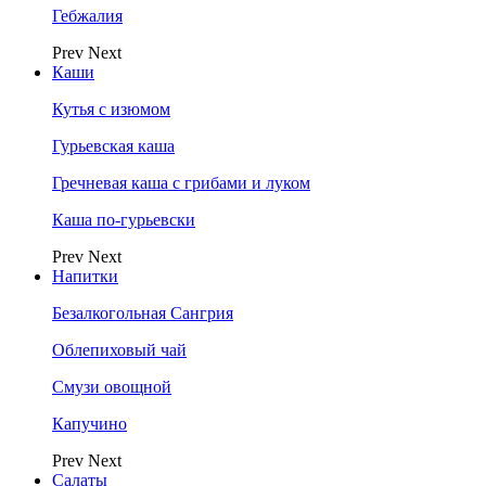
Гебжалия
Prev
Next
Каши
Кутья с изюмом
Гурьевская каша
Гречневая каша с грибами и луком
Каша по-гурьевски
Prev
Next
Напитки
Безалкогольная Сангрия
Облепиховый чай
Смузи овощной
Капучино
Prev
Next
Салаты