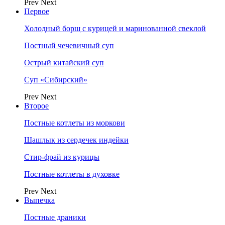
Prev
Next
Первое
Холодный борщ с курицей и маринованной свеклой
Постный чечевичный суп
Острый китайский суп
Суп «Сибирский»
Prev
Next
Второе
Постные котлеты из моркови
Шашлык из сердечек индейки
Стир-фрай из курицы
Постные котлеты в духовке
Prev
Next
Выпечка
Постные драники