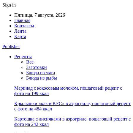
Sign in
Пятница, 7 августа, 2026
Главная
Контакты
Лента
Карта
Publisher
Рецепты
Все
Заготовки
Блюда из мяса
Блюда из рыбы
Маринад с кокосовым молоком, пошаговый рецепт с
фото на 199 ккал
Крылышки «как в KFC» в аэрогриле, пошаговый рецепт
с фото на 484 ккал
Картошка с лисичками в аэрогриле, пошаговый рецепт с
фото на 242 ккал