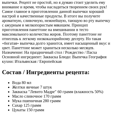
выпечки. Рецепт не простой, но я думаю стоит уделить ему
внимание и время, чтобы насладиться творением своих рук!
Самое главное в приготовлении данной выпечки хороший
настрой и качественные продукты. В итоге вы получите
ароматную, сливочную, нежнейшую, тающую во рту выпечку
с ажурным и мелкопористым мякишем. Принцип
приготовления панеттоне на вмешивании в тесто
максимального количества жиров. Поэтому панеттоне не
отнесешь к легкому низкокалорийному десерту. Но такая
«богатая» выпечка долго хранится, имеет насыщенный вкус и
цвет. Панеттоне может храниться несколько месяцев.
Назначение: На праздничный стол / Рождество / Пасха
Основной ингредиент: Закваска Блюдо: Выпечка География
кухни: Итальянская / Европейская
Состав / Ингредиенты рецепта:
Вода 80 мл
Желтки яичные 7 штук
Закваска "Левито Мадре" 60 грамм (влажность 50%)
Масло сливочное 170 грамм
Мука пшеничная 280 грамм
Сахар 125 грамм
Цукаты 150 грамм