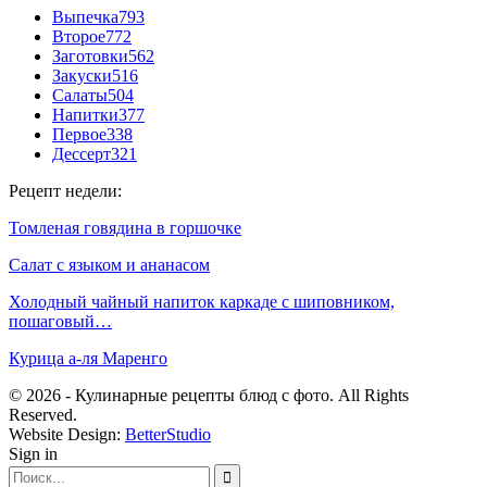
Выпечка
793
Второе
772
Заготовки
562
Закуски
516
Салаты
504
Напитки
377
Первое
338
Дессерт
321
Рецепт недели:
Томленая говядина в горшочке
Салат с языком и ананасом
Холодный чайный напиток каркаде с шиповником,
пошаговый…
Курица а-ля Маренго
© 2026 - Кулинарные рецепты блюд с фото. All Rights
Reserved.
Website Design:
BetterStudio
Sign in