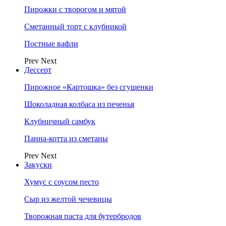
Пирожки с творогом и мятой
Сметанный торт с клубникой
Постные вафли
Prev
Next
Дессерт
Пирожное «Картошка» без сгущенки
Шоколадная колбаса из печенья
Клубничный самбук
Панна-котта из сметаны
Prev
Next
Закуски
Хумус с соусом песто
Сыр из желтой чечевицы
Творожная паста для бутербродов