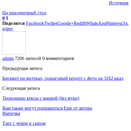
Источник
На праздничный стол
0
1
Поделится
Facebook
Twitter
Google+
ReddIt
WhatsApp
Pinterest
Эл.
адрес
admin
7206 записей
0 комментариев
Предыдущая запись
Бисквит на желтках, пошаговый рецепт с фото на 3162 ккал
Следующая запись
Творожные кексы с манкой (без муки)
Вам также могут понравиться
Еще от автора
Выпечка
Тарт с черри и сыром