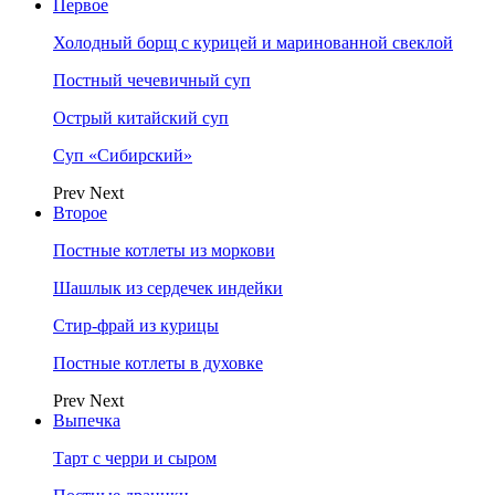
Первое
Холодный борщ с курицей и маринованной свеклой
Постный чечевичный суп
Острый китайский суп
Суп «Сибирский»
Prev
Next
Второе
Постные котлеты из моркови
Шашлык из сердечек индейки
Стир-фрай из курицы
Постные котлеты в духовке
Prev
Next
Выпечка
Тарт с черри и сыром