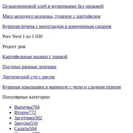
Цельнозерновой хлеб в мультиварке без дрожжей
Мясо молодого козленка, тушеное с картофелем
Куриная печень с виноградом и коричневым сахаром
Prev
Next
1 из 1 030
Рецепт дня:
Картофельные ньокки с тыквой
Постные ржаные лепешки
Диетический суп с рисом
Куриные крылышки в маринаде с чили и сладким перцем
Популярные категории
Выпечка
794
Второе
772
Заготовки
562
Закуски
516
Салаты
504