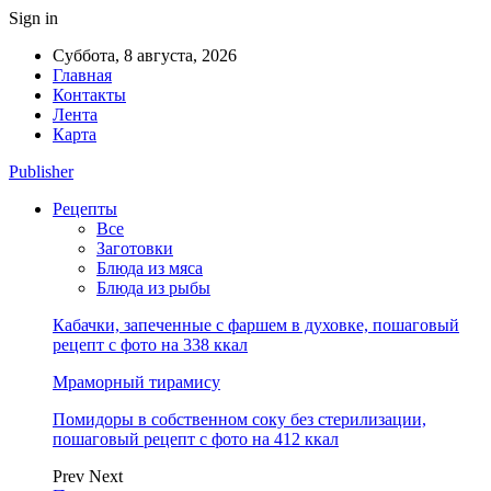
Sign in
Суббота, 8 августа, 2026
Главная
Контакты
Лента
Карта
Publisher
Рецепты
Все
Заготовки
Блюда из мяса
Блюда из рыбы
Кабачки, запеченные с фаршем в духовке, пошаговый
рецепт с фото на 338 ккал
Мраморный тирамису
Помидоры в собственном соку без стерилизации,
пошаговый рецепт с фото на 412 ккал
Prev
Next