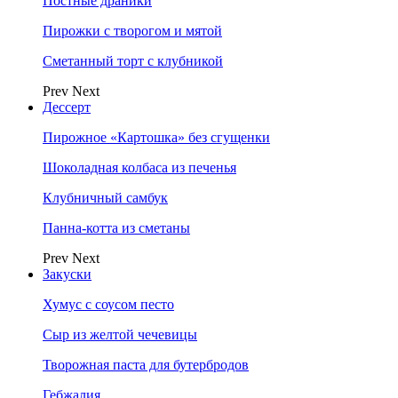
Постные драники
Пирожки с творогом и мятой
Сметанный торт с клубникой
Prev
Next
Дессерт
Пирожное «Картошка» без сгущенки
Шоколадная колбаса из печенья
Клубничный самбук
Панна-котта из сметаны
Prev
Next
Закуски
Хумус с соусом песто
Сыр из желтой чечевицы
Творожная паста для бутербродов
Гебжалия