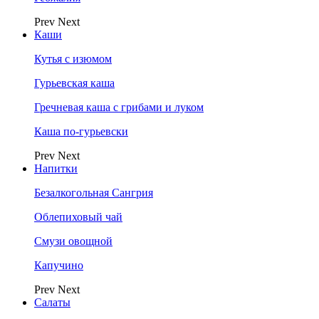
Prev
Next
Каши
Кутья с изюмом
Гурьевская каша
Гречневая каша с грибами и луком
Каша по-гурьевски
Prev
Next
Напитки
Безалкогольная Сангрия
Облепиховый чай
Смузи овощной
Капучино
Prev
Next
Салаты