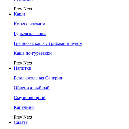
Prev
Next
Каши
Кутья с изюмом
Гурьевская каша
Гречневая каша с грибами и луком
Каша по-гурьевски
Prev
Next
Напитки
Безалкогольная Сангрия
Облепиховый чай
Смузи овощной
Капучино
Prev
Next
Салаты