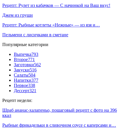
Рецепт: Рулет из кабачков — С начинкой на Ваш вкус!
Джем из груши
Рецепт: Рыбные котлеты «Нежные» — из язя и…
Пельмени с лисичками в сметане
Популярные категории
Выпечка
793
Второе
771
Заготовки
562
Закуски
516
Салаты
504
Напитки
377
Первое
338
Дессерт
321
Рецепт недели:
Шраб ананас-халапеньо, пошаговый рецепт с фото на 396
ккал
Рыбные фрикадельки в сливочном соусе с каперсами и…