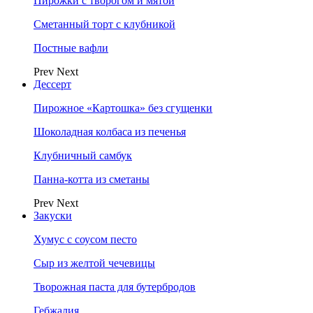
Пирожки с творогом и мятой
Сметанный торт с клубникой
Постные вафли
Prev
Next
Дессерт
Пирожное «Картошка» без сгущенки
Шоколадная колбаса из печенья
Клубничный самбук
Панна-котта из сметаны
Prev
Next
Закуски
Хумус с соусом песто
Сыр из желтой чечевицы
Творожная паста для бутербродов
Гебжалия