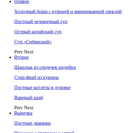
Первое
Холодный борщ с курицей и маринованной свеклой
Постный чечевичный суп
Острый китайский суп
Суп «Сибирский»
Prev
Next
Второе
Шашлык из сердечек индейки
Стир-фрай из курицы
Постные котлеты в духовке
Вареный краб
Prev
Next
Выпечка
Постные драники