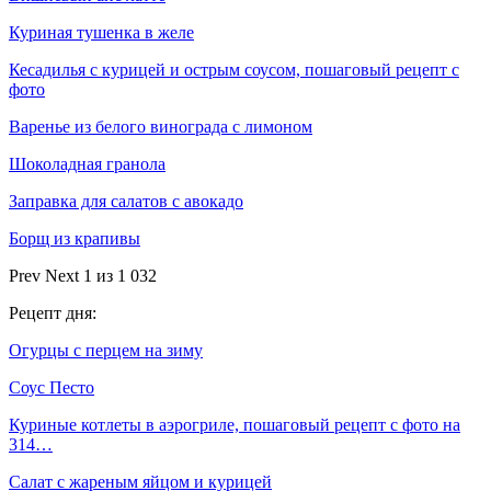
Куриная тушенка в желе
Кесадилья с курицей и острым соусом, пошаговый рецепт с
фото
Варенье из белого винограда с лимоном
Шоколадная гранола
Заправка для салатов с авокадо
Борщ из крапивы
Prev
Next
1 из 1 032
Рецепт дня:
Огурцы с перцем на зиму
Соус Песто
Куриные котлеты в аэрогриле, пошаговый рецепт с фото на
314…
Салат с жареным яйцом и курицей