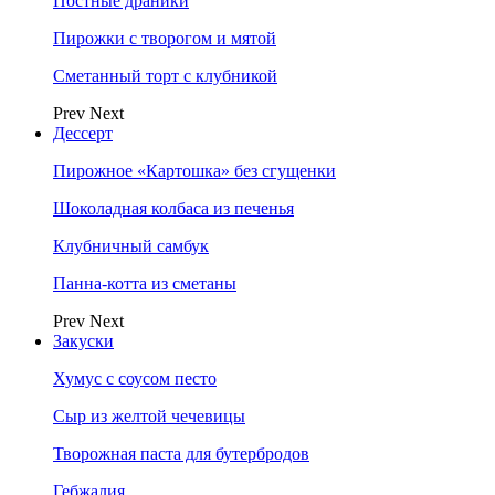
Постные драники
Пирожки с творогом и мятой
Сметанный торт с клубникой
Prev
Next
Дессерт
Пирожное «Картошка» без сгущенки
Шоколадная колбаса из печенья
Клубничный самбук
Панна-котта из сметаны
Prev
Next
Закуски
Хумус с соусом песто
Сыр из желтой чечевицы
Творожная паста для бутербродов
Гебжалия