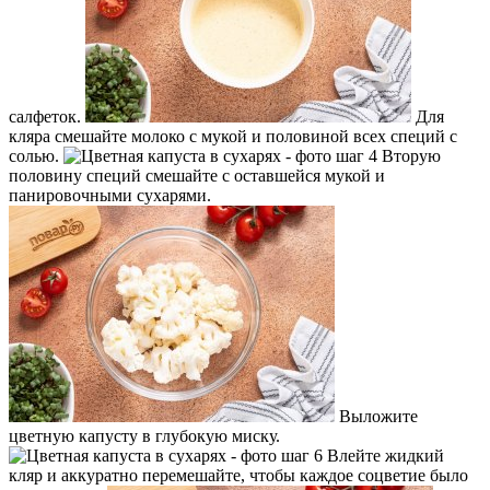
салфеток.
Для
кляра смешайте молоко с мукой и половиной всех специй с
солью.
Вторую
половину специй смешайте с оставшейся мукой и
панировочными сухарями.
Выложите
цветную капусту в глубокую миску.
Влейте жидкий
кляр и аккуратно перемешайте, чтобы каждое соцветие было