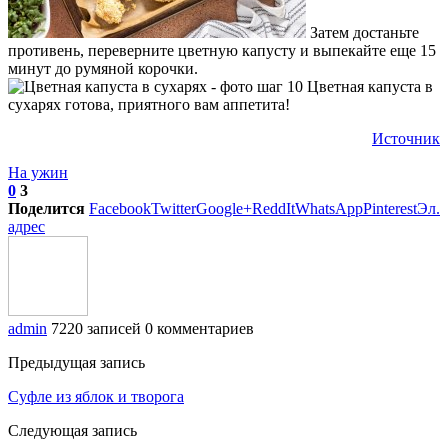
Затем достаньте
противень, переверните цветную капусту и выпекайте еще 15
минут до румяной корочки.
Цветная капуста в
сухарях готова, приятного вам аппетита!
Источник
На ужин
0
3
Поделится
Facebook
Twitter
Google+
ReddIt
WhatsApp
Pinterest
Эл.
адрес
admin
7220 записей
0 комментариев
Предыдущая запись
Суфле из яблок и творога
Следующая запись