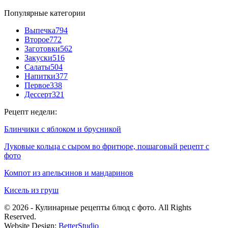
Популярные категории
Выпечка
794
Второе
772
Заготовки
562
Закуски
516
Салаты
504
Напитки
377
Первое
338
Дессерт
321
Рецепт недели:
Блинчики с яблоком и брусникой
Луковые кольца с сыром во фритюре, пошаговый рецепт с
фото
Компот из апельсинов и мандаринов
Кисель из груш
© 2026 - Кулинарные рецепты блюд с фото. All Rights
Reserved.
Website Design:
BetterStudio