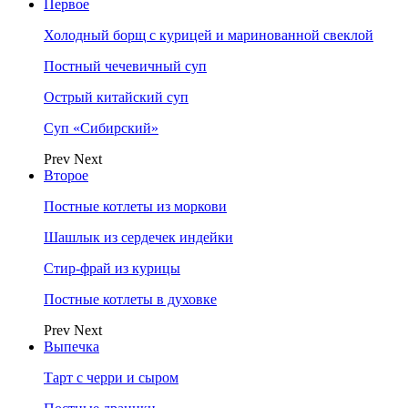
Первое
Холодный борщ с курицей и маринованной свеклой
Постный чечевичный суп
Острый китайский суп
Суп «Сибирский»
Prev
Next
Второе
Постные котлеты из моркови
Шашлык из сердечек индейки
Стир-фрай из курицы
Постные котлеты в духовке
Prev
Next
Выпечка
Тарт с черри и сыром