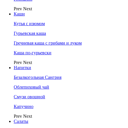
Prev
Next
Каши
Кутья с изюмом
Гурьевская каша
Гречневая каша с грибами и луком
Каша по-гурьевски
Prev
Next
Напитки
Безалкогольная Сангрия
Облепиховый чай
Смузи овощной
Капучино
Prev
Next
Салаты