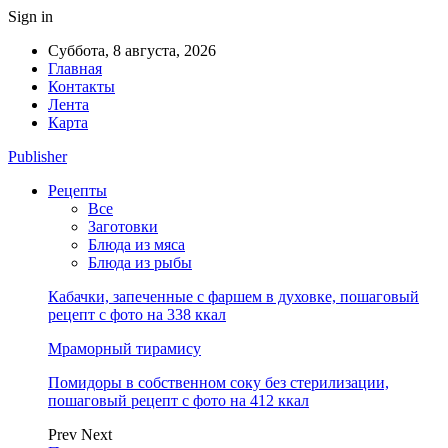
Sign in
Суббота, 8 августа, 2026
Главная
Контакты
Лента
Карта
Publisher
Рецепты
Все
Заготовки
Блюда из мяса
Блюда из рыбы
Кабачки, запеченные с фаршем в духовке, пошаговый
рецепт с фото на 338 ккал
Мраморный тирамису
Помидоры в собственном соку без стерилизации,
пошаговый рецепт с фото на 412 ккал
Prev
Next