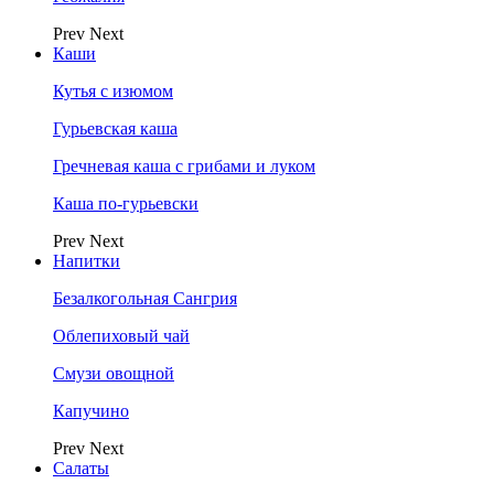
Prev
Next
Каши
Кутья с изюмом
Гурьевская каша
Гречневая каша с грибами и луком
Каша по-гурьевски
Prev
Next
Напитки
Безалкогольная Сангрия
Облепиховый чай
Смузи овощной
Капучино
Prev
Next
Салаты