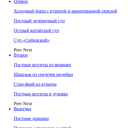
Первое
Холодный борщ с курицей и маринованной свеклой
Постный чечевичный суп
Острый китайский суп
Суп «Сибирский»
Prev
Next
Второе
Постные котлеты из моркови
Шашлык из сердечек индейки
Стир-фрай из курицы
Постные котлеты в духовке
Prev
Next
Выпечка
Постные драники