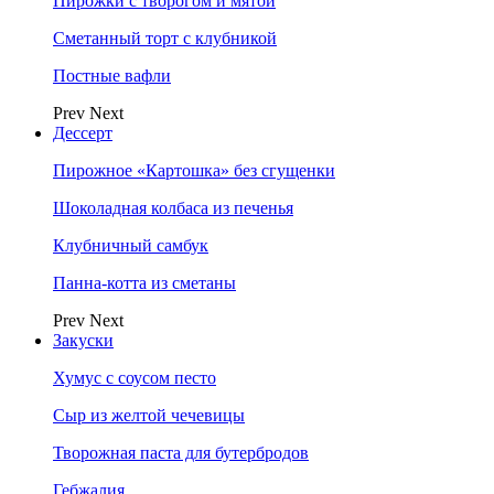
Пирожки с творогом и мятой
Сметанный торт с клубникой
Постные вафли
Prev
Next
Дессерт
Пирожное «Картошка» без сгущенки
Шоколадная колбаса из печенья
Клубничный самбук
Панна-котта из сметаны
Prev
Next
Закуски
Хумус с соусом песто
Сыр из желтой чечевицы
Творожная паста для бутербродов
Гебжалия