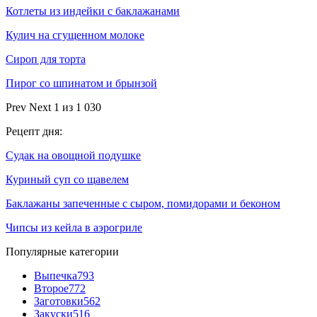
Котлеты из индейки с баклажанами
Кулич на сгущенном молоке
Сироп для торта
Пирог со шпинатом и брынзой
Prev
Next
1 из 1 030
Рецепт дня:
Судак на овощной подушке
Куриный суп со щавелем
Баклажаны запеченные с сыром, помидорами и беконом
Чипсы из кейла в аэрогриле
Популярные категории
Выпечка
793
Второе
772
Заготовки
562
Закуски
516