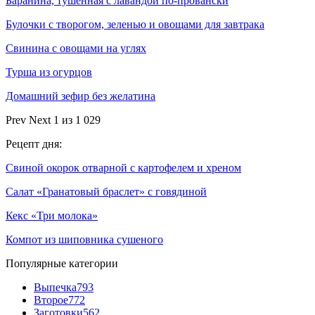
Баранина, тушенная с лавандой по-провански
Булочки с творогом, зеленью и овощами для завтрака
Свинина с овощами на углях
Турша из огурцов
Домашний зефир без желатина
Prev
Next
1 из 1 029
Рецепт дня:
Свиной окорок отварной с картофелем и хреном
Салат «Гранатовый браслет» с говядиной
Кекс «Три молока»
Компот из шиповника сушеного
Популярные категории
Выпечка
793
Второе
772
Заготовки
562