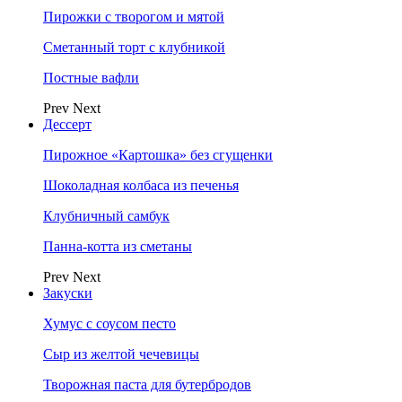
Пирожки с творогом и мятой
Сметанный торт с клубникой
Постные вафли
Prev
Next
Дессерт
Пирожное «Картошка» без сгущенки
Шоколадная колбаса из печенья
Клубничный самбук
Панна-котта из сметаны
Prev
Next
Закуски
Хумус с соусом песто
Сыр из желтой чечевицы
Творожная паста для бутербродов