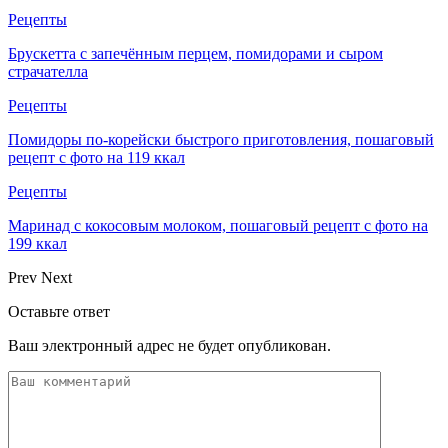
Рецепты
Брускетта с запечённым перцем, помидорами и сыром
страчателла
Рецепты
Помидоры по-корейски быстрого приготовления, пошаговый
рецепт с фото на 119 ккал
Рецепты
Маринад с кокосовым молоком, пошаговый рецепт с фото на
199 ккал
Prev
Next
Оставьте ответ
Ваш электронный адрес не будет опубликован.