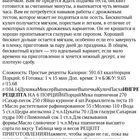
выпечкой. Вам не придется ждать подъема теста, бисквит
готовится за считанные минуты, а выпекается чуть меньше
часа. Вам не потребуется навыков работы с дрожжевым
тестом, которое может не подняться или осесть. Бисквитный
кулич получается мягким, пористым и легким, в отличие от
некоторых плотных дрожжевых вариантов. Он не крошится и
хорошо пропитывается глазурью или сиропом. Хороший
бисквит дольше остается мягким, особенно если его завернуть
в пленку, приготовив за пару дней до праздника. В общем,
бисквитный кулич — это идеальный вариант, если мало
времени на приготовление и хочется нежный десерт, а не
плотную сдобу.
Сложность: Простые рецепты Калории: 591.63 ккал/порция
Порций: 6 Готовка: 1 ч 15 мин Доп. время: 3 ч Б/Ж/У: 9.65
г/15.68
г/104.14ДуховкаМиксерВыпеканиеВыпечкаКуличПасха
ИНГР
РЕЦЕПТА
НА 6 ПОРЦИЙ6ПорцийМука пшеничная 270
гСахар-песок 250 гЯйцо куриное 4 шт.Разрыхлитель теста 10
гМасло растительное рафинированное 55 гМолоко 110 гВода
5 ст.л.Цедра апельсина 2 ч.л.Цукаты 70 гДля глазури:Сахарная
пудра 100 гЛимонный сок 1 ст.л.Для смазывания
формы:Масло сливочное 1 ч.л.Мука пшеничная высшего
сорта по вкусу Таблица мер и весов РЕЦЕПТ
ПРИГОТОВЛЕНИЯНажмите, чтобы экран не гас, пока вы