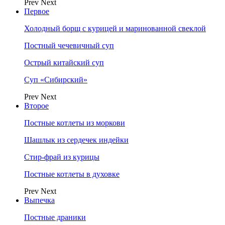
Prev
Next
Первое
Холодный борщ с курицей и маринованной свеклой
Постный чечевичный суп
Острый китайский суп
Суп «Сибирский»
Prev
Next
Второе
Постные котлеты из моркови
Шашлык из сердечек индейки
Стир-фрай из курицы
Постные котлеты в духовке
Prev
Next
Выпечка
Постные драники