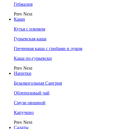
Гебжалия
Prev
Next
Каши
Кутья с изюмом
Гурьевская каша
Гречневая каша с грибами и луком
Каша по-гурьевски
Prev
Next
Напитки
Безалкогольная Сангрия
Облепиховый чай
Смузи овощной
Капучино
Prev
Next
Салаты