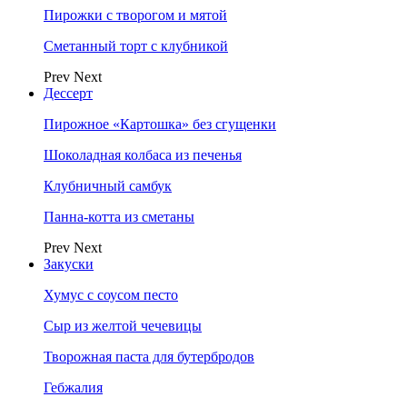
Пирожки с творогом и мятой
Сметанный торт с клубникой
Prev
Next
Дессерт
Пирожное «Картошка» без сгущенки
Шоколадная колбаса из печенья
Клубничный самбук
Панна-котта из сметаны
Prev
Next
Закуски
Хумус с соусом песто
Сыр из желтой чечевицы
Творожная паста для бутербродов
Гебжалия