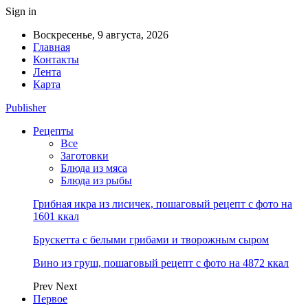
Sign in
Воскресенье, 9 августа, 2026
Главная
Контакты
Лента
Карта
Publisher
Рецепты
Все
Заготовки
Блюда из мяса
Блюда из рыбы
Грибная икра из лисичек, пошаговый рецепт с фото на
1601 ккал
Брускетта с белыми грибами и творожным сыром
Вино из груш, пошаговый рецепт с фото на 4872 ккал
Prev
Next
Первое