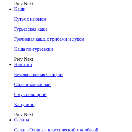
Prev
Next
Каши
Кутья с изюмом
Гурьевская каша
Гречневая каша с грибами и луком
Каша по-гурьевски
Prev
Next
Напитки
Безалкогольная Сангрия
Облепиховый чай
Смузи овощной
Капучино
Prev
Next
Салаты
Салат «Оливье» классический с колбасой