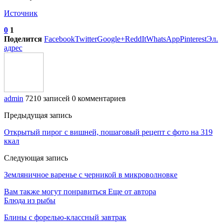
Источник
0
1
Поделится
Facebook
Twitter
Google+
ReddIt
WhatsApp
Pinterest
Эл.
адрес
admin
7210 записей
0 комментариев
Предыдущая запись
Открытый пирог с вишней, пошаговый рецепт с фото на 319
ккал
Следующая запись
Земляничное варенье с черникой в микроволновке
Вам также могут понравиться
Еще от автора
Блюда из рыбы
Блины с форелью-классный завтрак