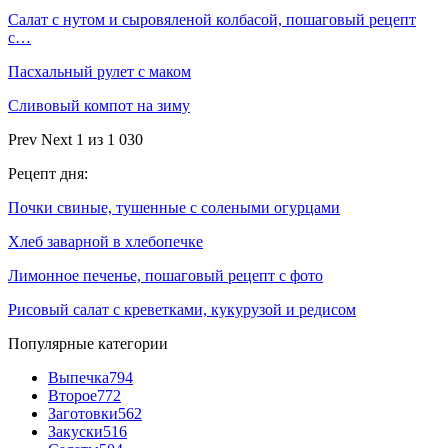
Салат с нутом и сыровяленой колбасой, пошаговый рецепт
с…
Пасхальный рулет с маком
Сливовый компот на зиму
Prev
Next
1 из 1 030
Рецепт дня:
Почки свиные, тушенные с солеными огурцами
Хлеб заварной в хлебопечке
Лимонное печенье, пошаговый рецепт с фото
Рисовый салат с креветками, кукурузой и редисом
Популярные категории
Выпечка
794
Второе
772
Заготовки
562
Закуски
516