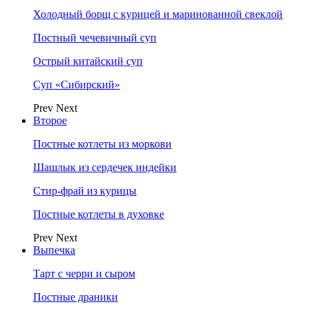
Холодный борщ с курицей и маринованной свеклой
Постный чечевичный суп
Острый китайский суп
Суп «Сибирский»
Prev
Next
Второе
Постные котлеты из моркови
Шашлык из сердечек индейки
Стир-фрай из курицы
Постные котлеты в духовке
Prev
Next
Выпечка
Тарт с черри и сыром
Постные драники