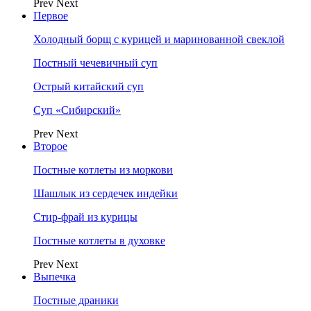
Prev
Next
Первое
Холодный борщ с курицей и маринованной свеклой
Постный чечевичный суп
Острый китайский суп
Суп «Сибирский»
Prev
Next
Второе
Постные котлеты из моркови
Шашлык из сердечек индейки
Стир-фрай из курицы
Постные котлеты в духовке
Prev
Next
Выпечка
Постные драники