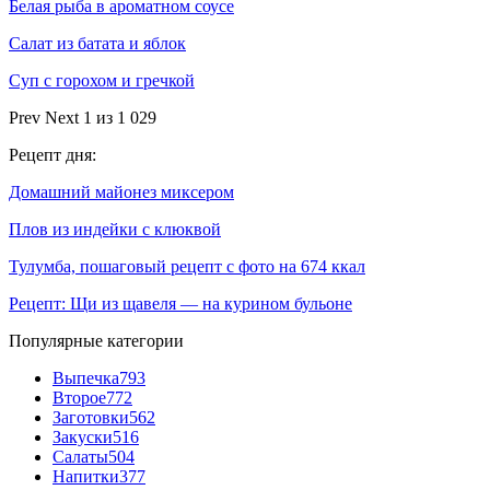
Белая рыба в ароматном соусе
Салат из батата и яблок
Суп с горохом и гречкой
Prev
Next
1 из 1 029
Рецепт дня:
Домашний майонез миксером
Плов из индейки с клюквой
Тулумба, пошаговый рецепт с фото на 674 ккал
Рецепт: Щи из щавеля — на курином бульоне
Популярные категории
Выпечка
793
Второе
772
Заготовки
562
Закуски
516
Салаты
504
Напитки
377