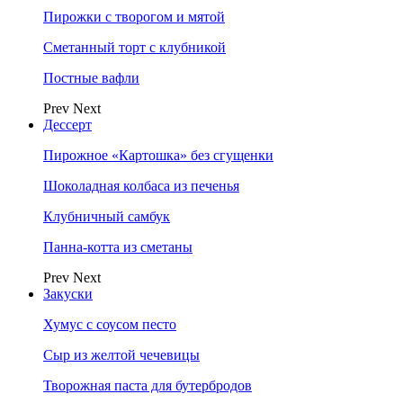
Пирожки с творогом и мятой
Сметанный торт с клубникой
Постные вафли
Prev
Next
Дессерт
Пирожное «Картошка» без сгущенки
Шоколадная колбаса из печенья
Клубничный самбук
Панна-котта из сметаны
Prev
Next
Закуски
Хумус с соусом песто
Сыр из желтой чечевицы
Творожная паста для бутербродов