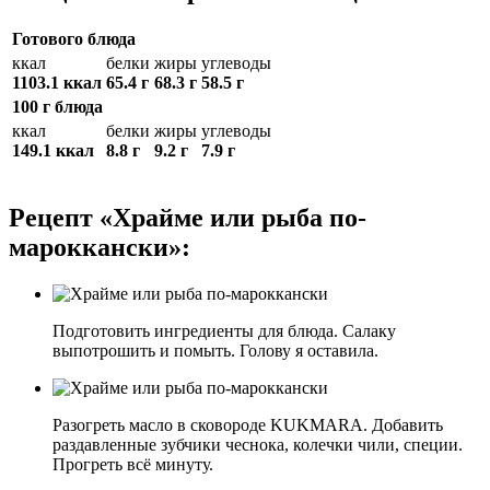
Готового блюда
ккал
белки
жиры
углеводы
1103.1 ккал
65.4 г
68.3 г
58.5 г
100 г блюда
ккал
белки
жиры
углеводы
149.1 ккал
8.8 г
9.2 г
7.9 г
Рецепт «Храйме или рыба по-
мароккански»:
Подготовить ингредиенты для блюда. Салаку
выпотрошить и помыть. Голову я оставила.
Разогреть масло в сковороде KUKMARA. Добавить
раздавленные зубчики чеснока, колечки чили, специи.
Прогреть всё минуту.