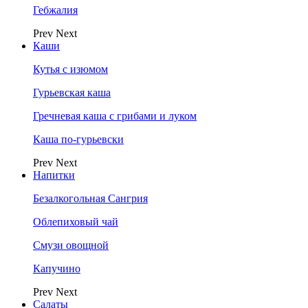
Гебжалия
Prev
Next
Каши
Кутья с изюмом
Гурьевская каша
Гречневая каша с грибами и луком
Каша по-гурьевски
Prev
Next
Напитки
Безалкогольная Сангрия
Облепиховый чай
Смузи овощной
Капучино
Prev
Next
Салаты