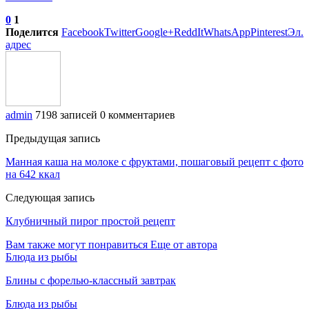
0
1
Поделится
Facebook
Twitter
Google+
ReddIt
WhatsApp
Pinterest
Эл.
адрес
admin
7198 записей
0 комментариев
Предыдущая запись
Манная каша на молоке с фруктами, пошаговый рецепт с фото
на 642 ккал
Следующая запись
Клубничный пирог простой рецепт
Вам также могут понравиться
Еще от автора
Блюда из рыбы
Блины с форелью-классный завтрак
Блюда из рыбы