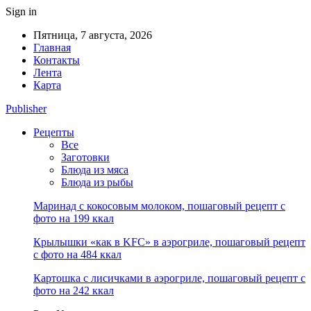
Sign in
Пятница, 7 августа, 2026
Главная
Контакты
Лента
Карта
Publisher
Рецепты
Все
Заготовки
Блюда из мяса
Блюда из рыбы
Маринад с кокосовым молоком, пошаговый рецепт с
фото на 199 ккал
Крылышки «как в KFC» в аэрогриле, пошаговый рецепт
с фото на 484 ккал
Картошка с лисичками в аэрогриле, пошаговый рецепт с
фото на 242 ккал