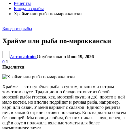
Рецепты
Блюда из рыбы
Храйме или рыба по-мароккански
Блюда из рыбы
Храйме или рыба по-мароккански
Автор
admin
Опубликовано
Июн 19, 2026
0
1
Поделится
Храйме — это тушёная рыба в густом, пряным и остром
томатном соусе. Традиционно блюдо готовят из белой
морской рыбы (треска, хек, морской окунь и др), просто в ней
мало костей, но вполне подойдет и речная рыба, например,
карп или сазан. У меня вариант с салакой. Единого рецепта
нет, в каждой стране готовят по своему. Есть варианты совсем
без овощей. Мы овощи любим, без них никак — лук, перец, а
ещё в соус я положила вяленые томаты для более
насыщенного вкуса.