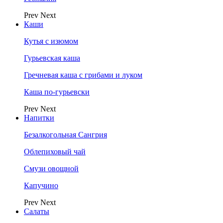
Prev
Next
Каши
Кутья с изюмом
Гурьевская каша
Гречневая каша с грибами и луком
Каша по-гурьевски
Prev
Next
Напитки
Безалкогольная Сангрия
Облепиховый чай
Смузи овощной
Капучино
Prev
Next
Салаты