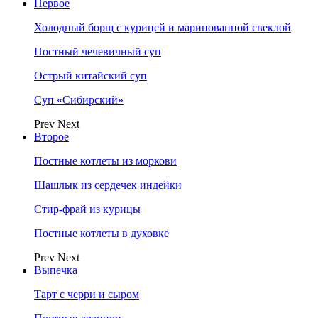
Первое
Холодный борщ с курицей и маринованной свеклой
Постный чечевичный суп
Острый китайский суп
Суп «Сибирский»
Prev
Next
Второе
Постные котлеты из моркови
Шашлык из сердечек индейки
Стир-фрай из курицы
Постные котлеты в духовке
Prev
Next
Выпечка
Тарт с черри и сыром