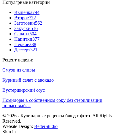
Популярные категории
Выпечка
794
Второе
772
Заготовки
562
Закуски
516
Салаты
504
Напитки
377
Первое
338
Дессерт
321
Рецепт недели:
Смузи из сливы
Куриный салат с авокадо
Вустерширский соус
Помидоры в собственном соку без стерилизации,
пошаговый…
© 2026 - Кулинарные рецепты блюд с фото. All Rights
Reserved.
Website Design:
BetterStudio
Sign in