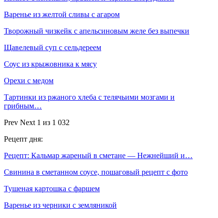
Варенье из желтой сливы с агаром
Творожный чизкейк с апельсиновым желе без выпечки
Щавелевый суп с сельдереем
Соус из крыжовника к мясу
Орехи с медом
Тартинки из ржаного хлеба с телячьими мозгами и
грибным…
Prev
Next
1 из 1 032
Рецепт дня:
Рецепт: Кальмар жареный в сметане — Нежнейший и…
Свинина в сметанном соусе, пошаговый рецепт с фото
Тушеная картошка с фаршем
Варенье из черники с земляникой