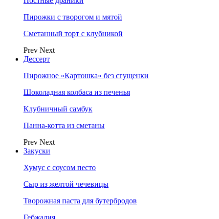
Постные драники
Пирожки с творогом и мятой
Сметанный торт с клубникой
Prev
Next
Дессерт
Пирожное «Картошка» без сгущенки
Шоколадная колбаса из печенья
Клубничный самбук
Панна-котта из сметаны
Prev
Next
Закуски
Хумус с соусом песто
Сыр из желтой чечевицы
Творожная паста для бутербродов
Гебжалия